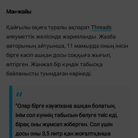
Мән-жайы
Қайғылы оқиға туралы ақпарат
Threads
әлеуметтік желісінде жарияланды. Жазба
авторының айтуынша, 11 мамырда оның інісін
бірге кәсіп ашқан досы соққыға жығып,
өлтірген. Жанжал бір күндік табысқа
байланысты туындаған көрінеді.
"Олар бірге кәуәпхана ашқан болатын,
інім сол күннің табысын бөлуге тиіс еді,
бірақ оны жұмсап жіберген. Сол үшін
досы оны 3,5 литр қан жоғалтқанша