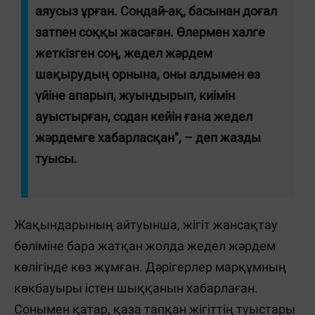
аяусыз ұрған. Сондай-ақ, басынан доғал
затпен соққы жасаған. Өлермен халге
жеткізген соң, жедел жәрдем
шақырудың орнына, оны алдымен өз
үйіне апарып, жуындырып, киімін
ауыстырған, содан кейін ғана жедел
жәрдемге хабарласқан", – деп жазды
туысы.
Жақындарының айтуынша, жігіт жансақтау
бөліміне бара жатқан жолда жедел жәрдем
көлігінде көз жұмған. Дәрігерлер марқұмның
көкбауыры істен шыққанын хабарлаған.
Сонымен қатар, қаза тапқан жігіттің туыстары