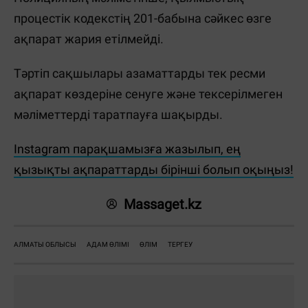
процестік кодекстің 201-бабына сәйкес өзге
ақпарат жария етілмейді.
Тәртіп сақшылары азаматтарды тек ресми
ақпарат көздеріне сенуге және тексерілмеген
мәліметтерді таратпауға шақырды.
Instagram парақшамызға жазылып, ең
қызықты ақпараттарды бірінші болып оқыңыз!
Massaget.kz
АЛМАТЫ ОБЛЫСЫ
АДАМ ӨЛІМІ
ӨЛІМ
ТЕРГЕУ