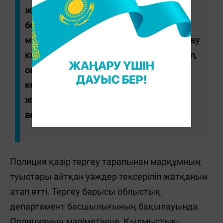
жеткізілген, кейін сол жерде қайтыс
болған. Полиция қызметкерлері
маңайдағы мекемелердің бейнебақылау
камераларындағы жазбаларды зерттеп,
оқиға куәгерлері мен оқиға орнына
келген медицина қызметкерлерінен
жауап алды", – деп хабарлады
ведомствоның баспасөз қызметі.
Полиция қазір тергеу тарапынан марқұмның
туыстары айтқан уәждер тексеріліп жатқанын
атап өтті. Тергеу барысы облыстық
департамент басшылығының бақылауында.
Полицияның мәліметінше, Қылмыстық-