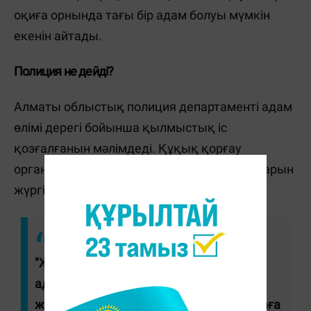
оқиға орнында тағы бір адам болуы мүмкін
екенін айтады.
Полиция не дейді?
Алматы облыстық полиция департаменті адам
өлімі дерегі бойынша қылмыстық іс
қозғалғанын мәлімдеді. Құқық қорғау
органдары соталды тергеп-тексеру амалдарын
жүргізіп жатыр.
"Жиналған материалдарға сәйкес, ер
адамның денсаулығы кенет нашарлап,
жедел жәрдем бригадасымен ауруханаға