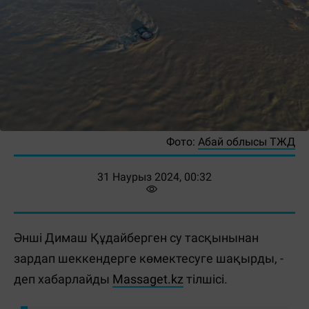
Фото:
Абай облысы ТЖД
31 Наурыз 2024, 00:32
Әнші Димаш Құдайберген су тасқынынан
зардап шеккендерге көмектесуге шақырды, -
деп хабарлайды
Massaget.kz
тілшісі.