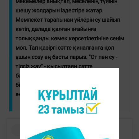
мекемелер анықтап, мәселенің түйінін
шешу жолдарын іздестіре жатар.
Мемлекет тарапынан үйлерін су шайып
кетіп, далада қалған ағайынға
толыққанды көмек көрсетілетініне сенім
мол. Тап қазіргі сәтте қиналғанға қол
ұшын созу ең басты парыз. "От пен су -
тілсіз жау" - қысылтаяң сәтте
бауырларымызға қол ұшын созып,
бірлігімізді көрсетейік, ағайын!", - дейді
әнші.