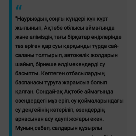
"Наурыздың соңғы күндері күн күрт
жылынып, Ақтөбе облысы аймағында
және еліміздің тағы бірқатар өңірлерінде
тез еріген қар суы қарқынды түрде сай-
саланы толтырып, автокөлік жолдарын
шайып, бірнеше елдімекендерді су
басыпты. Көптеген отбасылардың
баспанасы тұруға жарамсыз болып
қалған. Сондай-ақ Ақтөбе аймағында
өзендердегі мұз еріп, су қоймаларындағы
су деңгейінің көтеріліп, өзендердің
арнасынан асу қаупі жоғары екен.
Мұның себеп, салдарын құзырлы