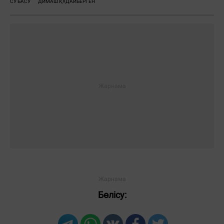
СУ БАСУ
ДИМАШ ҚҰДАЙБЕРГЕН
Бөлісу: