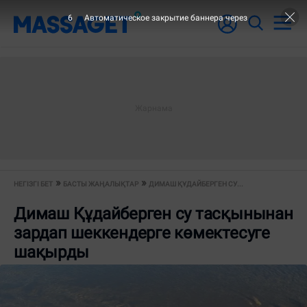
6
Автоматическое закрытие баннера через
НЕГІЗГІ БЕТ
БАСТЫ ЖАҢАЛЫҚТАР
ДИМАШ ҚҰДАЙБЕРГЕН СУ...
Димаш Құдайберген су тасқынынан
зардап шеккендерге көмектесуге
шақырды