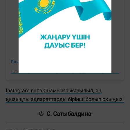
Посмотреть эту публикацию в Instagram
Публикация от Dimash Qudaibergen (@kudaibergenov.dimash)
Instagram парақшамызға жазылып, ең
қызықты ақпараттарды бірінші болып оқыңыз!
С. Сатыбалдина