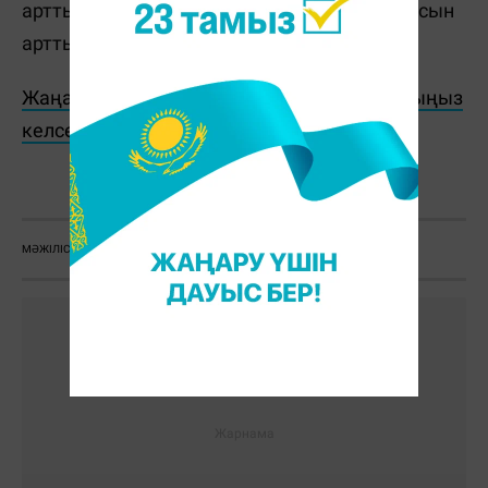
арттырумен қатар, азаматтардың жалақысын
арттыру мәселесі де өте өзекті.
Жаңалықтарды бәрінен бұрын біліп отырғыңыз
келсе, Telegram-арнамызға жазылыңыз!
Ж. Қадыржанова
МӘЖІЛІС
ДЕПУТАТ
МӘСЕЛЕ
ЖАЛАҚЫ