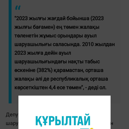
"2023 жылғы жағдай бойынша (2023
жылғы бағамен) ең төмен жалақы
төленетін жұмыс орындары ауыл
шаруашылығы саласында. 2010 жылдан
2023 жылға дейін ауыл
шаруашылығындағы нақты табыс
өскеніне (382%) қарамастан, орташа
жалақы әлі де республикалық орташа
көрсеткіштен 4,4 есе төмен", - деді ол.
Депутаттың сөзінше, бүгінде ауыл
шаруашылығы саласында еңбек өнімділігін