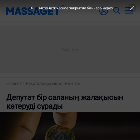
6
Автоматическое закрытие баннера через
НЕГІЗГІ БЕТ
БАСТЫ ЖАҢАЛЫҚТАР
ДЕПУТАТ
Депутат бір саланың жалақысын
көтеруді сұрады