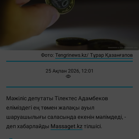
Фото:
Tengrinews.kz/ Тұрар Қазанғапов
25 Ақпан 2026, 12:01
Мәжіліс депутаты Тілектес Адамбеков
еліміздегі ең төмен жалақы ауыл
шаруашылығы саласында екенін мәлімдеді, -
деп хабарлайды
Massaget.kz
тілшісі.