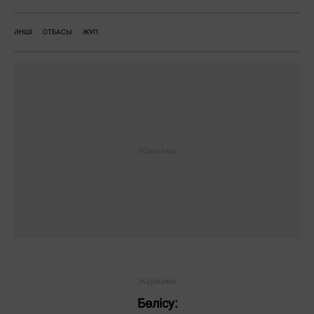
ӘНШІ
ОТБАСЫ
ЖҰП
Бөлісу: