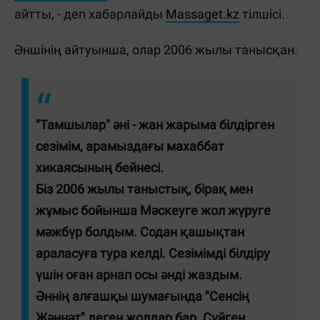
айтты, - деп хабарлайды
Massaget.kz
тілшісі.
Әншінің айтуынша, олар 2006 жылы танысқан.
"Тамшылар" әні - жан жарыма білдірген
сезімім, арамыздағы махаббат
хикаясының бейнесі.
Біз 2006 жылы таныстық, бірақ мен
жұмыс бойынша Мәскеуге жол жүруге
мәжбүр болдым. Содан қашықтан
араласуға тура келді. Сезімімді білдіру
үшін оған арнап осы әнді жаздым.
Әннің алғашқы шумағында "Сенсің
Жәннәт" деген жолдар бар. Сүйген