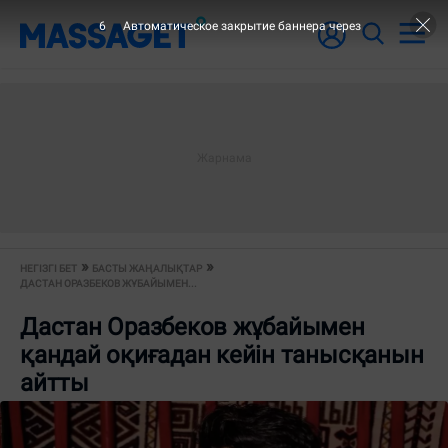
6
Автоматическое закрытие баннера через
НЕГІЗГІ БЕТ
БАСТЫ ЖАҢАЛЫҚТАР
ДАСТАН ОРАЗБЕКОВ ЖҰБАЙЫМЕН...
Дастан Оразбеков жұбайымен
қандай оқиғадан кейін танысқанын
айтты