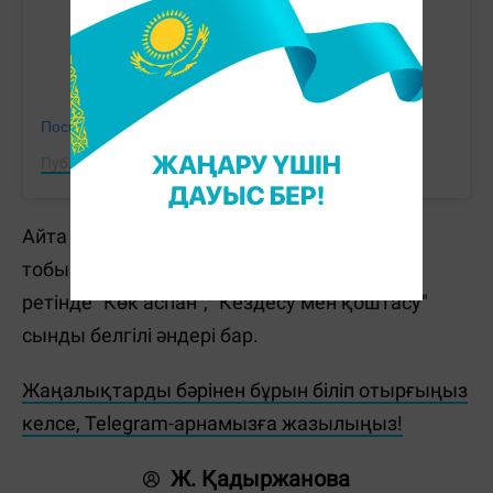
Посмотреть эту публикацию в Instagram
Публикация от Dastan Orazbekov (@dastanello)
Айта кетейік, Дастан Оразбеков - "Орда"
тобының әншісі, актёр. Жеке орындаушы
ретінде "Көк аспан", "Кездесу мен қоштасу"
сынды белгілі әндері бар.
Жаңалықтарды бәрінен бұрын біліп отырғыңыз
келсе, Telegram-арнамызға жазылыңыз!
Ж. Қадыржанова