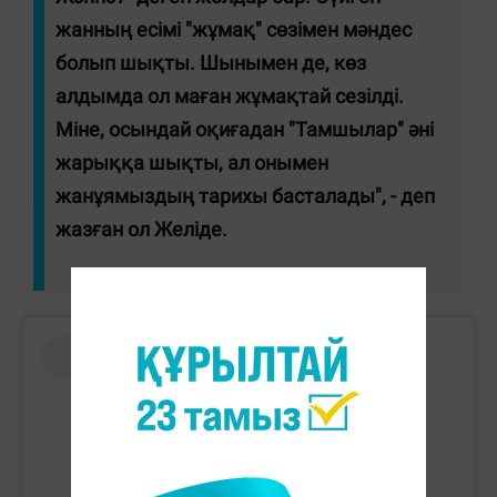
жанның есімі "жұмақ" сөзімен мәндес
болып шықты. Шынымен де, көз
алдымда ол маған жұмақтай сезілді.
Міне, осындай оқиғадан "Тамшылар" әні
жарыққа шықты, ал онымен
жанұямыздың тарихы басталады", - деп
жазған ол Желіде.