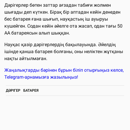
Дәрігерлер бөтен заттар ағзадан табиғи жолмен
шығады деп күткен. Бірақ бір аптадан кейін денеден
бес батарея ғана шығып, науқастың іш ауыруы
күшейген. Содан кейін әйелге ота жасап, одан тағы 50
АА батареясын алып шыққан.
Науқас қазір дәрігерлердің бақылауында. Әйелдің
ішінде қанша батарея болғаны, оны неліктен жұтқаны
нақты айтылмаған.
Жаңалықтарды бәрінен бұрын біліп отырғыңыз келсе,
Telegram-арнамызға жазылыңыз!
ДӘРІГЕР
БАТАРЕЯ