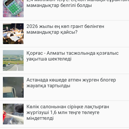
мамандықтар белгілі болды
2026 жылы ең көп грант бөлінген
мамандықтар қайсы?
Қорғас - Алматы тасжолында қозғалыс
уақытша шектеледі
Астанада көшеде атпен жүрген блогер
жауапқа тартылды
Көлік салонынан сіріңке лақтырған
жүргізуші 1,6 млн теңге төлеуге
міндеттелді