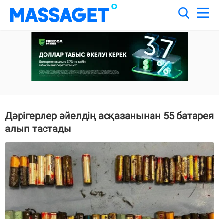
Дәрігерлер әйелдің асқазанынан 55 батарея
алып тастады