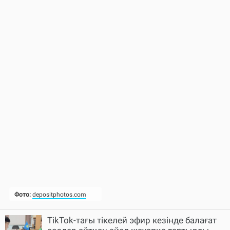
TikTok-тағы тікелей эфир кезінде балағат