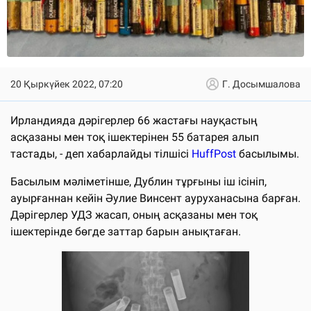
20 Қыркүйек 2022, 07:20
Г. Досымшалова
Ирландияда дәрігерлер 66 жастағы науқастың
асқазаны мен тоқ ішектерінен 55 батарея алып
тастады, - деп хабарлайды тілшісі
HuffPost
басылымы.
Басылым мәліметінше, Дублин тұрғыны іш ісініп,
ауырғаннан кейін Әулие Винсент ауруханасына барған.
Дәрігерлер УДЗ жасап, оның асқазаны мен тоқ
ішектерінде бөгде заттар барын анықтаған.