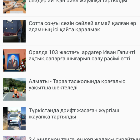
сөздер айтқан әйел жауапқа тартылды
Cотта соңғы сөзін сөйлей алмай қалған ер
адамның ісі қайта қаралмақ
Оралда 103 жастағы ардагер Иван Гапичті
ақтық сапарға шығарып салу рәсімі өтті
Алматы - Тараз тасжолында қозғалыс
уақытша шектеледі
Түркістанда дрифт жасаған жүргізші
жауапқа тартылды
2,4 миллион теңге: ең көп жалақы сұрайтын