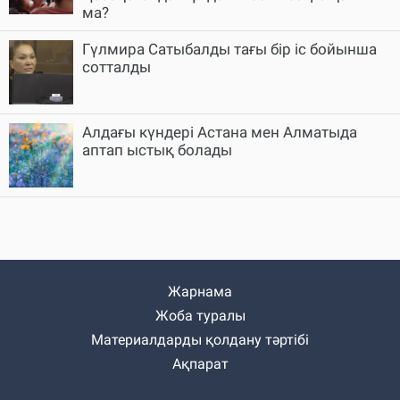
ма?
Гүлмира Сатыбалды тағы бір іс бойынша
сотталды
Алдағы күндері Астана мен Алматыда
аптап ыстық болады
Жарнама
Жоба туралы
Материалдарды қолдану тәртібі
Ақпарат