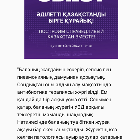
"Баланың жағдайын ескеріп, сепсис пен
пневмонияның дамуынан қорықтық.
Сондықтан оны алдын алу мақсатында
антибиотика терапиясы жүргізілді. Ем
қандай да бір асқынусыз өтті. Сонымен
қатар, баланың жүрегін УЗД арқылы
тексеретін маманды шақырдық.
Нәтижесінде баланың туа біткен жүрек
ақауы бар екені анықталды. Жүректің кез
келген патологиясы ауыр аурулар қатарына