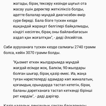
жатады, бірақ тексеру кезінде шұғыл ота
жасау үшін деректер жеткіліксіз болды,
әдетте балалар мұндай диагнозбен өмір
сүре береді. Бала бізге түскен кезде
ешқандай жарақат белгілері байқалмады,
кіндігі кесілген, бірақ оны байланбағасын
аздап қан жоғалтқан", - деді Әлсейітов.
Сәби ауруханаға түскен кезде салмағы 2740 грамм
болса, кейін 3070 грамм болды.
"Қызмет еткен жылдарымда мұндай
жағдай есімде жоқ. Бәлкім, 90-жылдары
болған шығар, бірақ қазір емес. Иә, жаңа
туған нәрестелерді адамдар көп жиналатын,
қоғамдық орындарда тастап кететін, бірақ
баланы дәретханаға тастап кеткенді бірінші
рет көрдім", - деді дәрігер.
Қазір қалалық денсаулық сақтау басқармасы