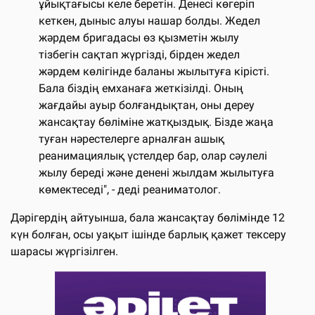
ұйықтағысы келе беретін. Денесі көгеріп
кеткен, дыныс алуы нашар болды. Жедел
жәрдем бригадасы өз қызметін жылу
тізбегін сақтап жүргізді, бірден жедел
жәрдем көлігінде баланы жылытуға кірісті.
Бала біздің емханаға жеткізілді. Оның
жағдайы ауыр болғандықтан, оны дереу
жансақтау бөліміне жатқыздық. Бізде жаңа
туған нәрестелерге арналған ашық
реанимациялық үстелдер бар, олар сәулелі
жылу береді және денені жылдам жылытуға
көмектеседі", - деді реаниматолог.
Дәрігердің айтуынша, бала жансақтау бөлімінде 12
күн болған, осы уақыт ішінде барлық қажет тексеру
шарасы жүргізілген.