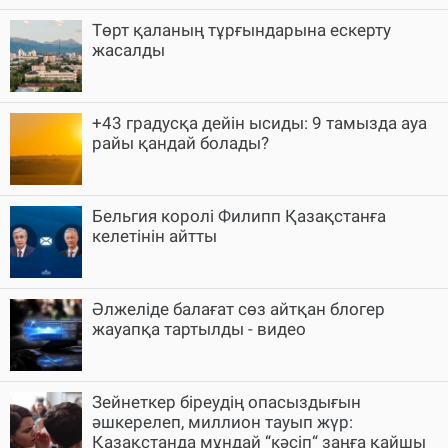
Төрт қаланың тұрғындарына ескерту
жасалды
+43 градусқа дейін ысиды: 9 тамызда ауа
райы қандай болады?
Бельгия королі Филипп Қазақстанға
келетінін айтты
Әлжеліде балағат сөз айтқан блогер
жауапқа тартылды - видео
Зейнеткер біреудің опасыздығын
әшкерелеп, миллион тауып жүр:
Қазақстанда мұндай “кәсіп“ заңға қайшы