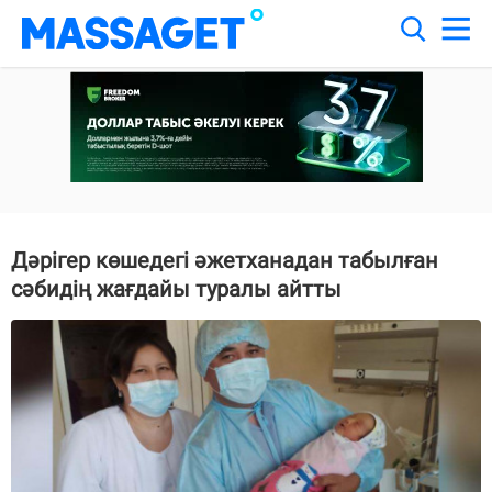
Дәрігер көшедегі әжетханадан табылған
сәбидің жағдайы туралы айтты