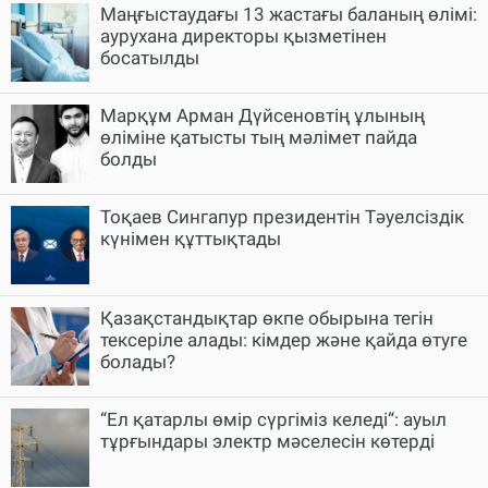
Маңғыстаудағы 13 жастағы баланың өлімі:
аурухана директоры қызметінен
босатылды
Марқұм Арман Дүйсеновтің ұлының
өліміне қатысты тың мәлімет пайда
болды
Тоқаев Сингапур президентін Тәуелсіздік
күнімен құттықтады
Қазақстандықтар өкпе обырына тегін
тексеріле алады: кімдер және қайда өтуге
болады?
“Ел қатарлы өмір сүргіміз келеді“: ауыл
тұрғындары электр мәселесін көтерді