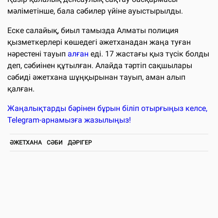
мәліметінше, бала сәбилер үйіне ауыстырылды.
Еске салайық, биыл тамызда Алматы полиция
қызметкерлері көшедегі әжетханадан жаңа туған
нәрестені тауып
алған
еді. 17 жастағы қыз түсік болды
деп, сәбиінен құтылған. Алайда тәртіп сақшылары
сәбиді әжетхана шұңқырынан тауып, аман алып
қалған.
Жаңалықтарды бәрінен бұрын біліп отырғыңыз келсе,
Telegram-арнамызға жазылыңыз!
ӘЖЕТХАНА
СӘБИ
ДӘРІГЕР