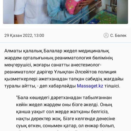
29 Қазан 2022, 13:00
С. Бөлек
Алматы қалалық Балалар жедел медициналық
жәрдем орталығының реаниматология бөлімінің
меңгерушісі, жоғары санатты анестезиолог-
реаниматолог дәрігер Ұлықпан Әлсейітов полиция
қызметкерлері әжетханадан тапқан сәбидің жағдайы
туралы айтты, - деп хабарлайды
Massaget.kz
тілшісі.
"Бала көшедегі дәретханадан табылғаннан
кейін жедел жәрдем оны бізге әкелді. Оның
қанша уақыт сол жерде жатқаны белгісіз,
нақты деректер жоқ. Бізге келгенде денесіне
суық өткен, сонымен қатар, ол енжар болып,