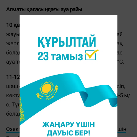
Алматы қаласындағы ауа райы
10 қаңтар -
Алматыда құбылмалы бұлтты,
жауын-шашынсыз. Түнде және таңертең кей
жерлерде тұман түседі, жолдарда көктайғақ
болады. Желдің жылдамдығы 0-5 м/с. Түнде
ауа температурасы -10...-12°C, күндіз -0...-2°C.
11-12 қаңтар -
құбылмалы бұлтты, жауын-
шашынсыз. Түнде және таңертең тұман түсіп,
көктайғақ күтіледі. Желдің жылдамдығы 0-5 м/
с. Түнде -8...-10°C, күндіз +0...+2°C жылы
болады.
Өзекті жаңалықтарды өз уақытында оқу үшін