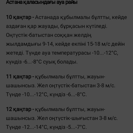
Астана қаласындағы ауа райы
10 қаңтар -
Астанада құбылмалы бұлтты, кейде
аздаған қар жауады, бұрқасын күтіледі.
Оңтүстік-батыстан соққан желдің
жылдамдығы 9-14, кейде екпіні 15-18 м/с дейін
жетеді. Түнде ауа температурасы -10...-12°C,
күндіз -6...-8°C суық болады.
11 қаңтар -
құбылмалы бұлтты, жауын-
шашынсыз. Жел оңтүстік-батыстан 3-8 м/с.
Түнде -10...-12°C, күндіз -6...-8°C.
12 қаңтар -
құбылмалы бұлтты, жауын-
шашынсыз. Жел оңтүстік-шығыстан 3-8 м/с.
Түнде -12...-14°C, күндіз -5...-7°C.