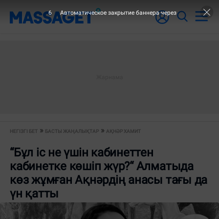
6
Автоматическое закрытие баннера через
НЕГІЗГІ БЕТ
БАСТЫ ЖАҢАЛЫҚТАР
АҚНӘР ХАМИТ
“Бұл іс не үшін кабинеттен
кабинетке көшіп жүр?“ Алматыда
көз жұмған Ақнәрдің анасы тағы да
үн қатты