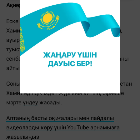
Ақнәр Хамиттің ісі
Еске салайық, 2024 жылы шілдеде Ақнәр
Хамит көпқабатты үйдің терезесінен құлап,
ауыр жарақаттан көз жұмды. Марқұмның
туыстары оның өзіне қол жұмсағанына
сенбейді. Бұған дейін істі
ҰҚК
тергеп жатқаны
айтылды.
Сонымен қатар, Ақнәр Хамиттің анасы Гүлстан
Хамит әділдік іздеп жүргенін айтып, бірнеше
мәрте
үндеу
жасады.
Аптаның басты оқиғалары мен пайдалы
видеоларды көру үшін YouTube арнамызға
жазылыңыз