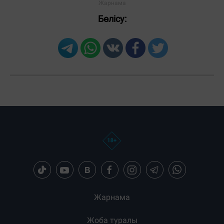
Бөлісу:
Жарнама
Жоба туралы