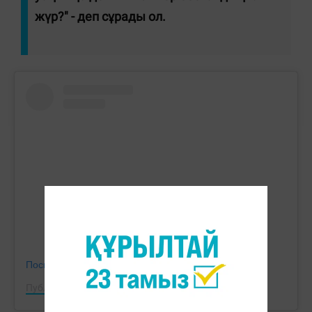
жүр?" - деп сұрады ол.
Посмотреть эту публикацию в Instagram
Публикация от Gulstan Khamit (@gulstan_khamit)