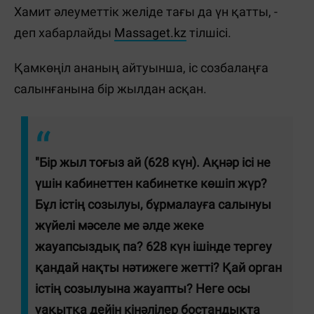
Хамит әлеуметтік желіде тағы да үн қатты, -
деп хабарлайды
Massaget.kz
тілшісі.
Қамкөңіл ананың айтуынша, іс созбалаңға
салынғанына бір жылдан асқан.
"Бір жыл тоғыз ай (628 күн). Ақнәр ісі не
үшін кабинеттен кабинетке көшіп жүр?
Бұл істің созылуы, бұрмалауға салынуы
жүйелі мәселе ме әлде жеке
жауапсыздық па? 628 күн ішінде тергеу
қандай нақты нәтижеге жетті? Қай орган
істің созылуына жауапты? Неге осы
уақытқа дейін кінәлілер бостандықта