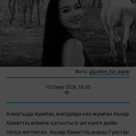
Фото:
@justice_for_aqnar
10 Сәуір 2026, 16:55
Алматыда жұмбақ жағдайда көз жұмған Ақнәр
Хамиттің өліміне қатысты іс әлі күнге дейін
сотқа жетпеген. Ақнәр Хамиттің анасы Гүлстан