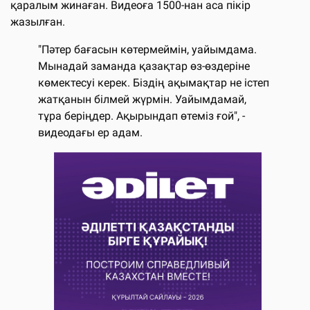
қаралым жинаған. Видеоға 1500-нан аса пікір
жазылған.
"Пәтер бағасын көтермеймін, уайымдама.
Мынадай заманда қазақтар өз-өздеріне
көмектесуі керек. Біздің ақымақтар не істеп
жатқанын білмей жүрмін. Уайымдамай,
тұра беріңдер. Ақырындап өтеміз ғой", -
видеодағы ер адам.