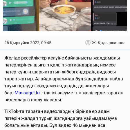
26 Қыркүйек 2022, 09:45
Ж. Қадыржанова
Желіде ресейліктер келуіне байланысты жалдамалы
пәтерлерінен шығып қалып жатқандардың немесе
пәтер құнын шарықтатып жібергендердің видеосы
тарап жатыр. Алайда арасында бұл жағдайдан пайда
тауып қалуды көздемегендердің де видеолары
бар.
Massaget.kz
тілшісі әлеуметтік желілерде тараған
видеоларға шолу жасады.
TikTok-та тараған видеолардың бірінде ер адам
пәтерін жалдап тұрып жатқандарға уайымдамауға
болатынын айтады. Бұл видео 46 мыңнан аса