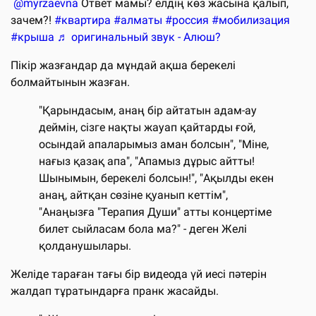
@myrzaevna
Ответ мамы? елдің көз жасына қалып,
зачем?!
#квартира
#алматы
#россия
#мобилизация
#крыша
♬ оригинальный звук - Алюш?
Пікір жазғандар да мұндай ақша берекелі
болмайтынын жазған.
"Қарындасым, анаң бір айтатын адам-ау
деймін, сізге нақты жауап қайтарды ғой,
осындай апаларымыз аман болсын", "Міне,
нағыз қазақ апа", "Апамыз дұрыс айтты!
Шынымын, берекелі болсын!", "Ақылды екен
анаң, айтқан сөзіне қуанып кеттім",
"Анаңызға "Терапия Души" атты концертіме
билет сыйласам бола ма?" - деген Желі
қолданушылары.
Желіде тараған тағы бір видеода үй иесі пәтерін
жалдап тұратындарға пранк жасайды.