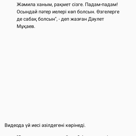
Жәмила ханым, рақмет сізге. Падам-падам!
Осындай пәтер иелері көп болсын. Өзгелерге
де сабақ болсын", - деп жазған Дәулет
Мұқаев.
Видеода үй иесі әзілдегені көрінеді.