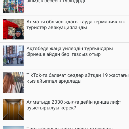
әкімдік себебін түсіндірді
Алматы облысындағы тауда германиялық
туристер эвакуацияланды
Ақтөбеде жаңа үйлердің тұрғындары
бірнеше айдан бері газсыз отыр
TikTok-та балағат сөздер айтқан 19 жастағы
қыз айыппұл арқалады
Алматыда 2030 жылға дейін қанша лифт
ауыстырылуы керек?
Төрт қаланың тұрғындарына ескерту