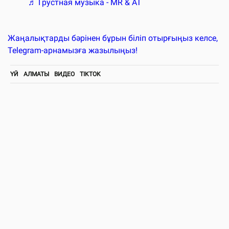
♬ Грустная музыка - MR & AT
Жаңалықтарды бәрінен бұрын біліп отырғыңыз келсе,
Telegram-арнамызға жазылыңыз!
ҮЙ
АЛМАТЫ
ВИДЕО
TIKTOK