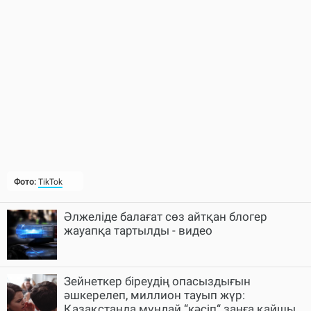
Фото:
TikTok
Әлжеліде балағат сөз айтқан блогер
жауапқа тартылды - видео
Зейнеткер біреудің опасыздығын
әшкерелеп, миллион тауып жүр:
Қазақстанда мұндай “кәсіп“ заңға қайшы