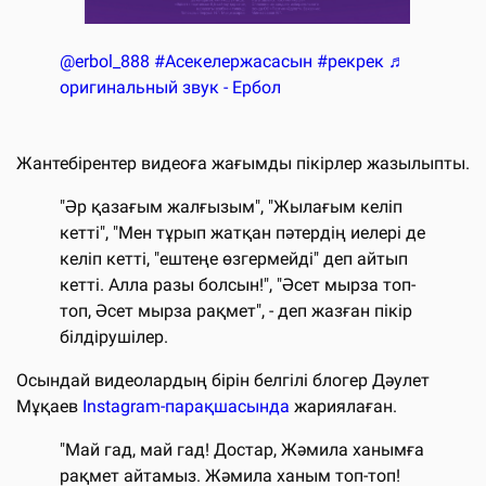
@erbol_888
#Асекелержасасын
#рекрек
♬
оригинальный звук - Ербол
Жантебірентер видеоға жағымды пікірлер жазылыпты.
"Әр қазағым жалғызым", "Жылағым келіп
кетті", "Мен тұрып жатқан пәтердің иелері де
келіп кетті, "ештеңе өзгермейді" деп айтып
кетті. Алла разы болсын!", "Әсет мырза топ-
топ, Әсет мырза рақмет", - деп жазған пікір
білдірушілер.
Осындай видеолардың бірін белгілі блогер Дәулет
Мұқаев
Instagram-парақшасында
жариялаған.
"Май гад, май гад! Достар, Жәмила ханымға
рақмет айтамыз. Жәмила ханым топ-топ!