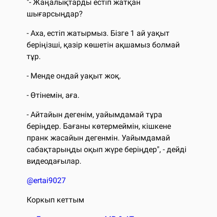
"- Жаңалықтарды естіп жатқан
шығарсыңдар?
- Аха, естіп жатырмыз. Бізге 1 ай уақыт
беріңізші, қазір көшетін ақшамыз болмай
тұр.
- Менде ондай уақыт жоқ.
- Өтінемін, аға.
- Айтайын дегенім, уайымдамай тұра
беріңдер. Бағаны көтермеймін, кішкене
пранк жасайын дегенмін. Уайымдамай
сабақтарыңды оқып жүре беріңдер", - дейді
видеодағылар.
@ertai9027
Коркып кеттым