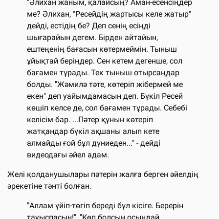
"Әлихан жаным, қалайсың? Аман-есенсіңдер
ме? Әлихан, "Ресейдің жартысы келе жатыр"
дейді, естідің бе? Деп сенің есіңді
шығарайын дегем. Бірден айтайын,
ештеңенің бағасын көтермеймін. Тыныш
ұйықтай беріңдер. Сен кетем дегенше, сол
бағамен тұрады. Тек тыныш отырсаңдар
болды. "Жәмилә тәте, көтеріп жібермей ме
екен" деп уайымдамасын деп. Бүкіл Ресей
көшіп келсе де, сол бағамен тұрады. Себебі
келісім бар. ...Пәтер құнын көтеріп
жатқандар бүкіл ақшаны алып кете
алмайды ғой бұл дүниеден..." - дейді
видеодағы әйел адам.
Желі қолданушылары пәтерін жалға берген әйелдің
әрекетіне тәнті болған.
"Аллам үйіп-төгіп береді бұл кісіге. Берерін
тауыспасын!", "Көп болсын осындай