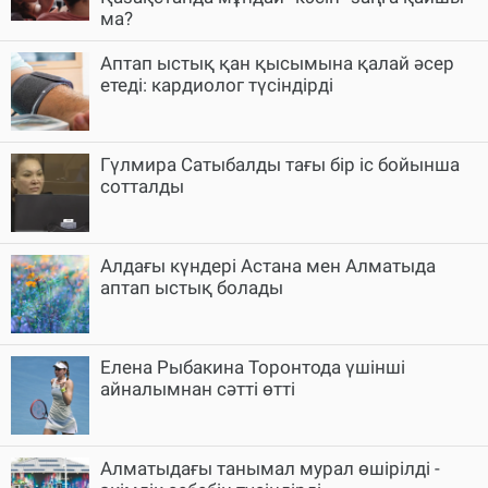
ма?
Аптап ыстық қан қысымына қалай әсер
етеді: кардиолог түсіндірді
Гүлмира Сатыбалды тағы бір іс бойынша
сотталды
Алдағы күндері Астана мен Алматыда
аптап ыстық болады
Елена Рыбакина Торонтода үшінші
айналымнан сәтті өтті
Алматыдағы танымал мурал өшірілді -