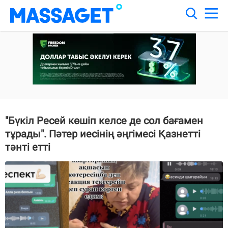
"Бүкіл Ресей көшіп келсе де сол бағамен
тұрады". Пәтер иесінің әңгімесі Қазнетті
тәнті етті