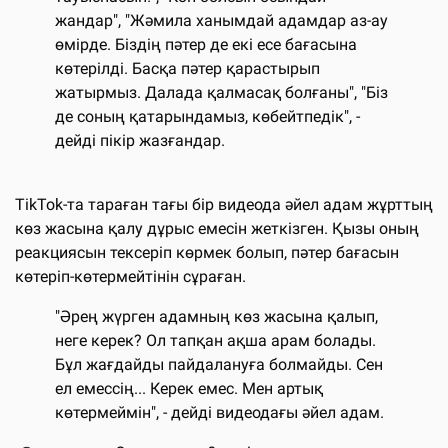
жандар", "Жәмила ханымдай адамдар аз-ау
өмірде. Біздің пәтер де екі есе бағасына
көтерілді. Басқа пәтер қарастырып
жатырмыз. Далада қалмасақ болғаны", "Біз
де соның қатарындамыз, көбейтпедік", -
дейді пікір жазғандар.
TikTok-та тараған тағы бір видеода әйел адам жұрттың
көз жасына қалу дұрыс емесін жеткізген. Қызы оның
реакциясын тексеріп көрмек болып, пәтер бағасын
көтеріп-көтермейтінін сұраған.
"Әрең жүрген адамның көз жасына қалып,
неге керек? Ол тапқан ақша арам болады.
Бұл жағдайды пайдалануға болмайды. Сен
ел емессің... Керек емес. Мен артық
көтермеймін", - дейді видеодағы әйел адам.