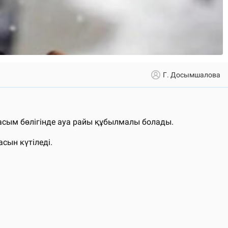
Г. Досымшалова
асым бөлігінде ауа райы құбылмалы болады.
сын күтіледі.