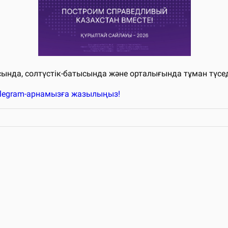
ында, солтүстік-батысында және орталығында тұман түсед
elegram-арнамызға жазылыңыз!