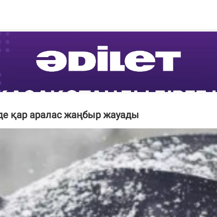
де қар аралас жаңбыр жауады