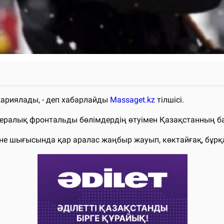
ариялады, - деп хабарлайды
Massaget.kz
тілшісі.
сфералық фронтальды бөлімдердің өтуімен Қазақстанның б
әне шығысында қар аралас жаңбыр жауып, көктайғақ, бұрқа