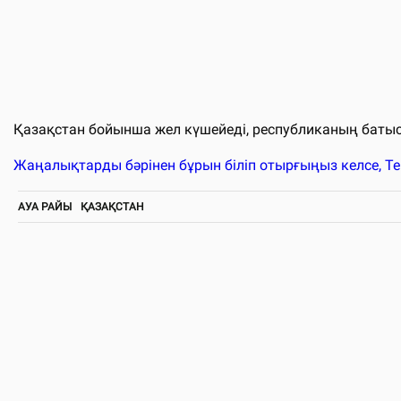
Қазақстан бойынша жел күшейеді, республиканың батыс
Жаңалықтарды бәрінен бұрын біліп отырғыңыз келсе, T
АУА РАЙЫ
ҚАЗАҚСТАН