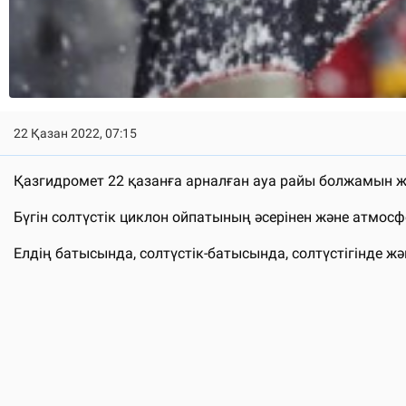
22 Қазан 2022, 07:15
Қазгидромет 22 қазанға арналған ауа райы болжамын ж
Бүгін солтүстік циклон ойпатының әсерінен және атмо
Елдің батысында, солтүстік-батысында, солтүстігінде ж