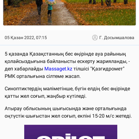
05 Қазан 2022, 07:15
Г. Досымшалова
5 қазанда Қазақстанның бес өңірінде ауа райының
қолайсыздығына байланысты ескерту жарияланды, -
деп хабарлайды
Massaget.kz
тілшісі "Қазгидромет"
РМК орталығына сілтеме жасап.
Синоптиктердің мәліметінше, бүгін елдің бес өңірінде
қатты жел соғып, жаңбыр күтіледі.
Атырау облысының шығысында және орталығында
оңтүстік-шығыстан жел соғып, екпіні 15-20 м/с жетеді.