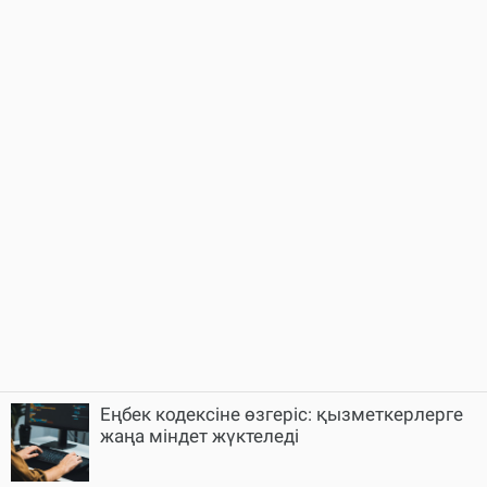
Еңбек кодексіне өзгеріс: қызметкерлерге
жаңа міндет жүктеледі