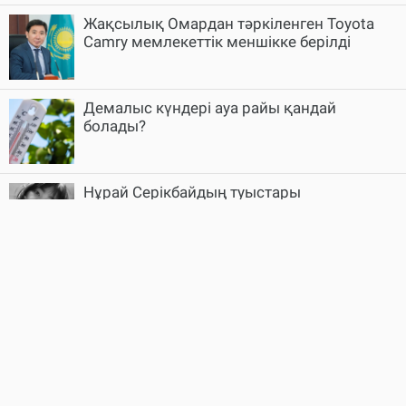
Жақсылық Омардан тәркіленген Toyota
Camry мемлекеттік меншікке берілді
Демалыс күндері ауа райы қандай
болады?
Нұрай Серікбайдың туыстары
айыпталушыдан 10 млрд теңге өндіруді
сұрады
Алматыда жалған көлік нөмірлерін сатқан
күдікті ұсталды
Оқу-ағарту министрлігі мектеп формасына
қатысты талаптарды еске салды