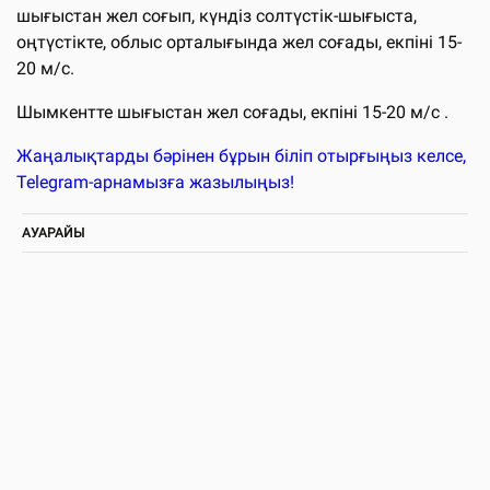
шығыстан жел соғып, күндіз солтүстік-шығыста,
оңтүстікте, облыс орталығында жел соғады, екпіні 15-
20 м/с.
Шымкентте шығыстан жел соғады, екпіні 15-20 м/с .
Жаңалықтарды бәрінен бұрын біліп отырғыңыз келсе,
Telegram-арнамызға жазылыңыз!
АУАРАЙЫ