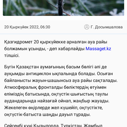
20 Қыркүйек 2022, 06:30
Г. Досымшалова
Қазгидромет 20 қыркүйекке арналған ауа райы
болжамын ұсынды, - деп хабарлайды
Massaget.kz
тілшісі.
Бүгін Қазақстан аумағының басым бөлігі әлі де
ауқымды антициклон ықпалында болады. Осыған
байланысты жауын-шашынсыз ауа райы сақталады.
Атмосфералық фронталды бөліктердің өтуімен
еліміздің батысында, оңтүстік-шығыстың таулы
аудандарында найзағай ойнап, жаңбыр жауады.
Жекелеген өңірлерде жел күшейіп, оңтүстікте,
оңтүстік-батыста шаңды дауыл тұрады.
Сейсенбі күні Қызылорда, Түркістан, Жамбыл