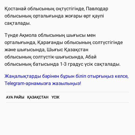
Қостанай облысының оңтүстігінде, Павлодар
облысының орталығында жоғары өрт қаупі
сақталады.
Түнде Ақмола облысының шығысы мен
орталығында, Қарағанды облысының солтүстігінде
және шығысында, Шығыс Қазақстан
облысының солтүстік-шығысында, Абай
облысының батысында 1-3 градус үсік сақталады.
Жаңалықтарды бәрінен бұрын біліп отырғыңыз келсе,
Telegram-арнамызға жазылыңыз!
АУА РАЙЫ
ҚАЗАҚСТАН
ҮСІК