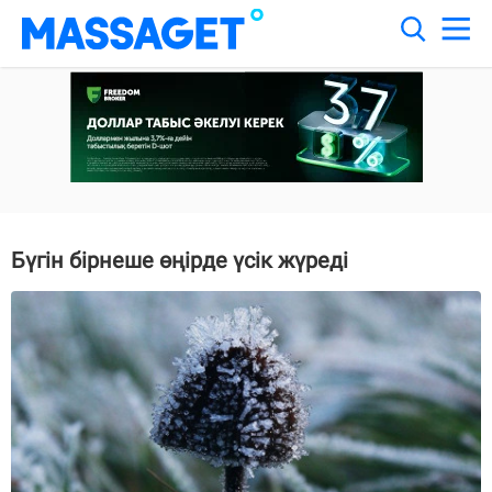
Бүгін бірнеше өңірде үсік жүреді