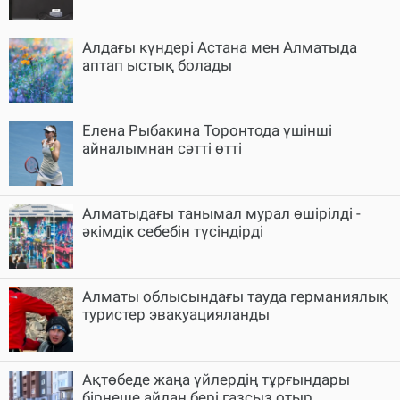
Алдағы күндері Астана мен Алматыда
аптап ыстық болады
Елена Рыбакина Торонтода үшінші
айналымнан сәтті өтті
Алматыдағы танымал мурал өшірілді -
әкімдік себебін түсіндірді
Алматы облысындағы тауда германиялық
туристер эвакуацияланды
Ақтөбеде жаңа үйлердің тұрғындары
бірнеше айдан бері газсыз отыр