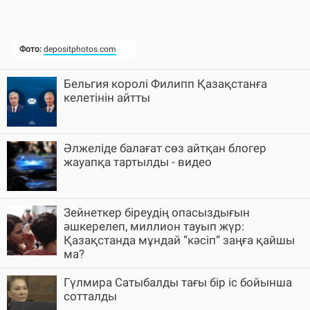
Бельгия королі Филипп Қазақстанға
келетінін айтты
Әлжеліде балағат сөз айтқан блогер
жауапқа тартылды - видео
Зейнеткер біреудің опасыздығын
әшкерелеп, миллион тауып жүр:
Қазақстанда мұндай “кәсіп“ заңға қайшы
ма?
Гүлмира Сатыбалды тағы бір іс бойынша
сотталды