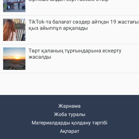
TikTok-та балағат сөздер айтқан 19 жастағы
қыз айыппұл арқалады
Төрт қаланың тұрғындарына ескерту
жасалды
Жарнама
Жоба туралы
Материалдарды қолдану тәртібі
Ақпарат