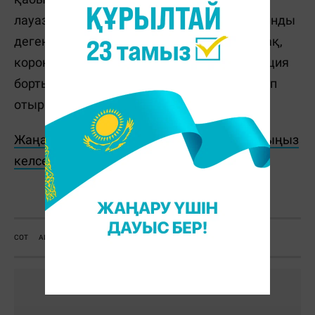
лауазымдық өкілеттіктерін асыра пайдаланды
деген айып тағылған болатын. Ол сондай-ақ,
коронавирус пандемиясы кезінде санавиация
бортын заңсыз пайдаланды деп айыпталып
отыр.
Жаңалықтарды бәрінен бұрын біліп отырғыңыз
келсе, Telegram-арнамызға жазылыңыз!
С. Сатыбалдина
СОТ
АЙЫПТАУ