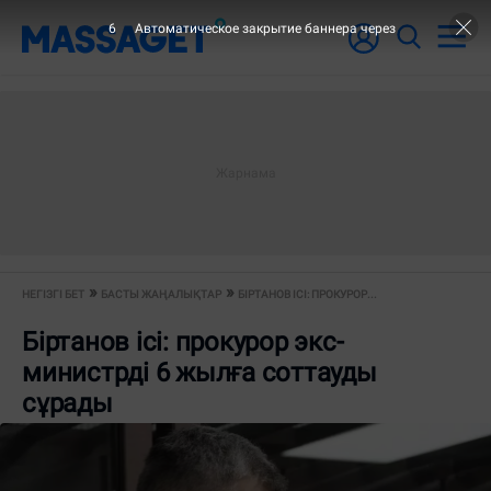
6
Автоматическое закрытие баннера через
НЕГІЗГІ БЕТ
БАСТЫ ЖАҢАЛЫҚТАР
БІРТАНОВ ІСІ: ПРОКУРОР...
Біртанов ісі: прокурор экс-
министрді 6 жылға соттауды
сұрады