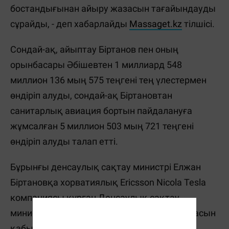
бостандығынан айыру жазасын тағайындауды
сұрайды, - деп хабарлайды
Massaget.kz
тілшісі.
Сондай-ақ, айыптау Біртанов пен оның
орынбасары Әбішевтен 1 миллиард 548
миллион 136 мың 575 теңгені тең үлестермен
өндіріп алуды, сондай-ақ Біртановтан
санитарлық авиация бортын пайдалануға
жұмсалған 5 миллион 503 мың 721 теңгені
өндіріп алуды талап етті.
Бұрынғы денсаулық сақтау министрі Елжан
Біртановқа хорватиялық Ericsson Nicola Tesla
компаниясы құрған Денсаулық сақтау
министрлігінің Ақпараттандыру платформасын
қабылдау және пайдалануға беру арқылы