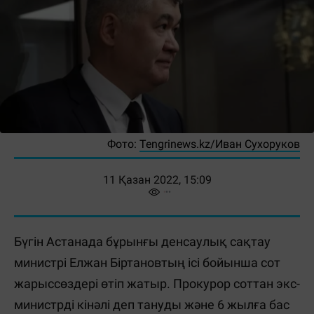
Фото:
Tengrinews.kz/Иван Сухоруков
11 Қазан 2022, 15:09
Бүгін Астанада бұрынғы денсаулық сақтау
министрі Елжан Біртановтың ісі бойынша сот
жарыссөздері өтіп жатыр. Прокурор соттан экс-
министрді кінәлі деп тануды және 6 жылға бас