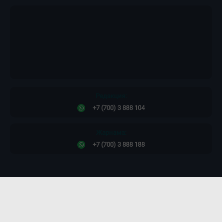
Редакция:
+7 (700) 3 888 104
Жарнама:
+7 (700) 3 888 188
Сайт дизайны -
ПРОСТО КОСМОС!
©2011-2026. Massaget.kz