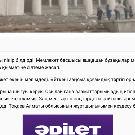
пікір білдірді. Мемлекет басшысы ешқашан бұзақылар мен 
 қызметіне сілтеме жасап.
ет екенін мәлімдеді. Өйткені заңсыз қоғамдық тәртіп орн
тарына шығуы керек. Осылай ғана азаматтарымыздың игі
ыз ете аламыз. Заң мен тәртіп қаңтардағы қайғылы әрі ме
- деді Тоқаев Алматы облысының жұртшылығымен кездесу 