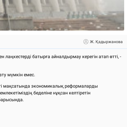
Ж. Қадыржанова
лаңкестерді батырға айналдырмау керегін атап өтті, -
ату мүмкін емес.
лігі мақсатында экономикалық реформаларды
млекетіміздің беделіне нұқсан келтіретін
барысында.