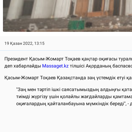
19 Қазан 2022, 13:15
Президент Қасым-Жомарт Тоқаев қаңтар оқиғасы туралы 
деп хабарлайды
Massaget.kz
тілшісі Ақорданың баспасөз
Қасым-Жомарт Тоқаев Қазақстанда заң үстемдік етуі қаж
"Заң мен тәртіп ішкі саясатымыздың алдыңғы қа
тиімді жүргізу үшін қолайлы жағдайларды қамтамас
оқиғалардың қайталанбауына мүмкіндік береді", 