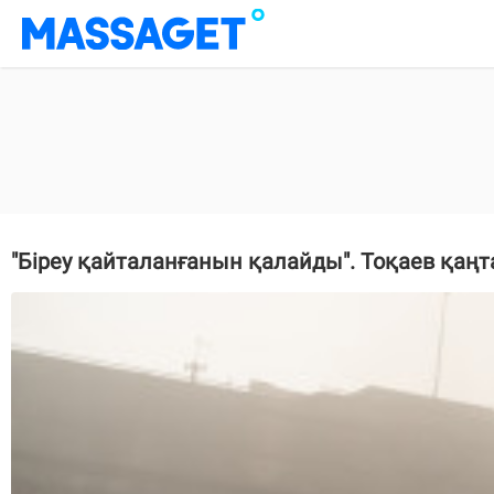
"Біреу қайталанғанын қалайды". Тоқаев қаңт