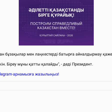
н бұзақылар мен лаңкестерді батырға айналдырмау қажет
н. Біреу мұны қатты қалайды", - деді Президент.
elegram-арнамызға жазылыңыз!