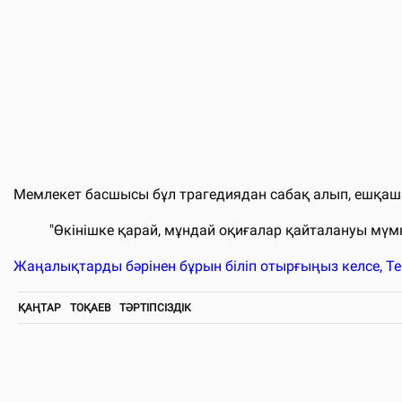
Мемлекет басшысы бұл трагедиядан сабақ алып, ешқаша
"Өкінішке қарай, мұндай оқиғалар қайталануы мүмкі
Жаңалықтарды бәрінен бұрын біліп отырғыңыз келсе, T
ҚАҢТАР
ТОҚАЕВ
ТӘРТІПСІЗДІК