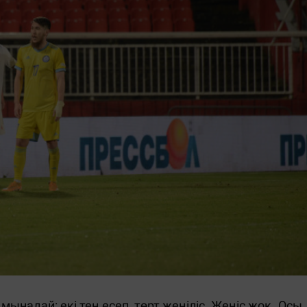
ынадай: екі тең есеп, төрт жеңіліс. Жеңіс жоқ. Осы