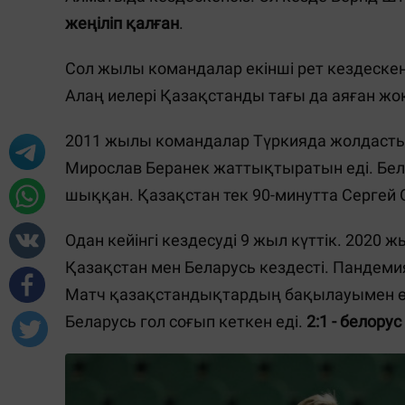
жеңіліп қалған
.
Сол жылы командалар екінші рет кездескен
Алаң иелері Қазақстанды тағы да аяған жо
2011 жылы командалар Түркияда жолдастық 
Мирослав Беранек жаттықтыратын еді. Бел
шыққан. Қазақстан тек 90-минутта Сергей
Одан кейінгі кездесуді 9 жыл күттік. 202
Қазақстан мен Беларусь кездесті. Пандеми
Матч қазақстандықтардың бақылауымен өтс
Беларусь гол соғып кеткен еді.
2:1 - белору