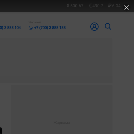
500.67
490.7
6.04
Жарнама
0) 3 888 104
+7 (700) 3 888 188