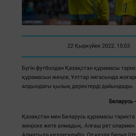
22 Қыркүйек 2022, 15:03
Бүгін футболдан Қазақстан құрамасы тарих
құрамасын жеңсе, Ұлттар лигасында жоғары
алдындағы қызық деректерді дайындады.
Беларусь 
Қазақстан мен Беларусь құрамасы тарихта а
жеңіске жете алмадық. Алғаш рет олармен
Алматыда кездескенбіз. Ол кезде Бернд 