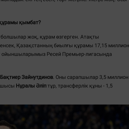
 құрамы қымбат?
болшылар жоқ, құрам өзгерген. Атақты
енсек, Қазақстанның биылғы құрамы 17,15 миллио
ат ойыншыларымыз Ресей Премьер-лигасында
Бақтиер Зайнутдинов
. Оны сарапшылар 3,5 миллион
аушысы
Нұралы Әліп
тұр, трансферлік құны - 1,5