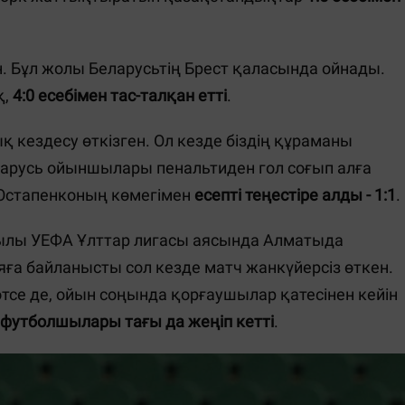
. Бұл жолы Беларусьтің Брест қаласында ойнады.
қ,
4:0 есебімен тас-талқан етті
.
кездесу өткізген. Ол кезде біздің құраманы
арусь ойыншылары пенальтиден гол соғып алға
 Остапенконың көмегімен
есепті теңестіре алды - 1:1
.
0 жылы УЕФА Ұлттар лигасы аясында Алматыда
яға байланысты сол кезде матч жанкүйерсіз өткен.
е де, ойын соңында қорғаушылар қатесінен кейін
с футболшылары тағы да жеңіп кетті
.