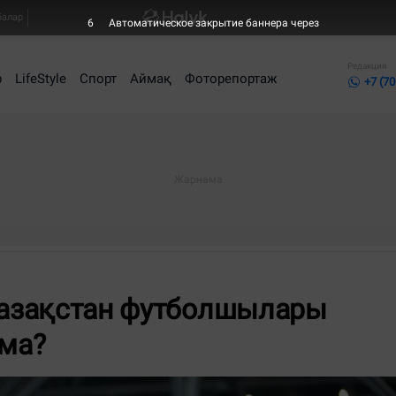
балар
4
Автоматическое закрытие баннера через
Редакция
р
LifeStyle
Спорт
Аймақ
Фоторепортаж
+7 (70
 Қазақстан футболшылары
 ма?