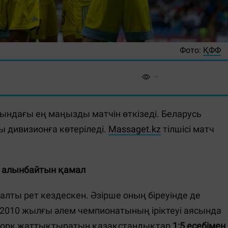
Фото:
ҚФФ
ындағы ең маңызды матчін өткізеді. Беларусь
 дивизионға көтеріледі.
Massaget.kz
тілшісі матч
- алынбайтын қамал
лты рет кездескен. Әзірше оның біреуінде де
 2010 жылғы әлем чемпионатының іріктеуі аясында
Шторк жаттықтыратын қазақстандықтар
1:5 есебімен