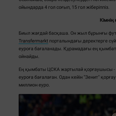
ойындарда 4 гол соғып, 15 гол жіберіппіз.
Кімнің
Биыл жағдай басқаша. Он жыл бұрынғы фут
Transfermarkt
порталындағы деректерге сүй
еуроға бағаланады. Құрамадағы ең қымб
ойнайды.
Ең қымбаты ЦСКА жартылай қорғаушысы -
еуроға бағалаған. Одан кейін "Зенит" қорғ
миллион еуро.