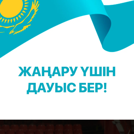
а кездесу өткізді. Бұл жолы да
Беларусь
0
.
н мен Беларусь тағы да бір топқа түсті. Жазда
нда Қазақстан құрамасы алғашқы жеңісіне жақын
атч соңына дейін қазақстандықтар алда тұрған еді.
іп кетті - 1:1.