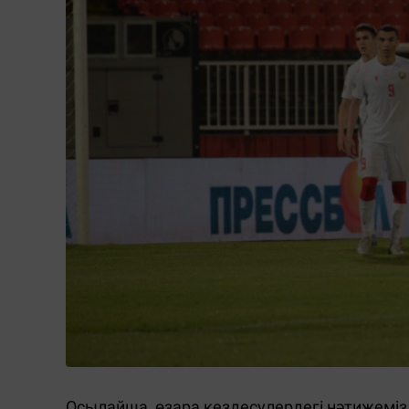
Осылайша, өзара кездесулердегі нәтижеміз м