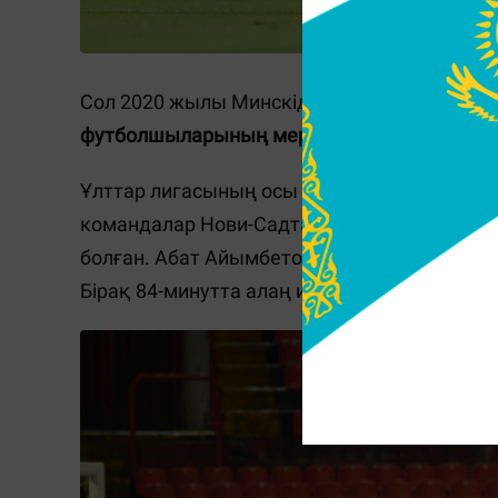
Сол 2020 жылы Минскіде командалар қарымт
футболшыларының мерейі үстем болды - 2:
Ұлттар лигасының осы маусымында Қазақста
командалар Нови-Садта кездесті. Бұл ойы
болған. Абат Айымбетовтің голынан кейін м
Бірақ 84-минутта алаң иелері
есепті теңестір