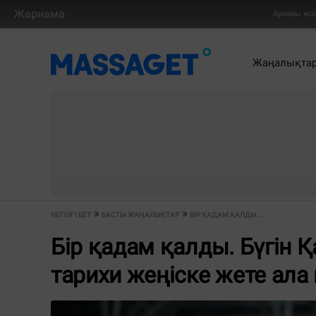
Жарнама
Арнайы жо
Жаңалықта
НЕГІЗГІ БЕТ
БАСТЫ ЖАҢАЛЫҚТАР
БІР ҚАДАМ ҚАЛДЫ....
Бір қадам қалды. Бүгін
тарихи жеңіске жете ала