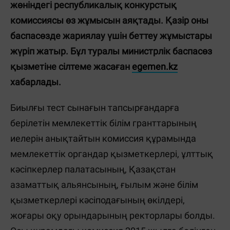
жөніндегі республикалық конкурстық
комиссиясы өз жұмысын аяқтады. Қазір оны
баспасөзде жариялау үшін беттеу жұмыстары
жүріп жатыр. Бұл туралы министрлік баспасөз
қызметіне сілтеме жасаған
egemen.kz
хабарлады.
Биылғы тест сынағын тапсырғандарға
берілетін мемлекеттік білім гранттарының
иелерін анықтайтын комиссия құрамында
мемлекеттік органдар қызметкерлері, ұлттық
кәсіпкерлер палатасының, Қазақстан
азаматтық альянсының, ғылым және білім
қызметкерлері кәсіподағының өкілдері,
жоғары оқу орындарының ректорлары болды.