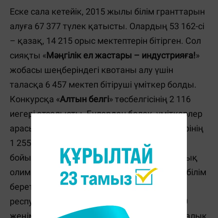
Еске сала кетейік, 2015 жылы білім гранттарын
алуға 67 377 түлек қатысты. Олардың 53 162-сі
– қазақ, 14 215 орыс мектептерін бітірген. Сол
сияқты «
Мәңгілік ел жастары – индустрияға!
»
жобасы шеңберіндегі квотаны алу үшін
таласқа 6 457 мектеп бітіруші үміткер болды.
Конкурсқа «
Алтын белгі
» төсбелгісінің 2 116
иегері атсалысты. Бұлардан бөлек, үміткерлер
арасында Назарбаев зияткерлік мектептерінің
1 255 түлегі, жалпы білім беретін пәндер
бойынша халықаралық және республикалық
олимпиадалардың 163 жеңімпазы, жалпы білім
беретін пәндер халықаралық және
республикалық ғылыми жарыстардың 930
жеңімпазы, республикалық және халықаралық