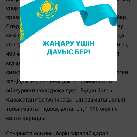
спорт жарыстарының 816 жеңімпазы,
президенттік олимпиаданың 6 жеңімпазы бар.
Олардың бәрі білім беру грантын тағайындау
кезінде басымдылықтар алды. Хабарламада
конкурсқа қатысатындар арасында сондай-ақ
483 жетім баланың I және II топтардағы 341
мүгедектің бар екені атап көрсетілген. Сол
сияқты соғысқа қатысушыларға теңестірілген
жеңілдіктер мен кепілдіктер бойынша 20
абитуриент конкурсқа түсті. Бұдан бөлек,
Қазақстан Республикасының азаматы болып
табылмайтын қазақ ұлтының 1 190 өкіліне
квота қаралды.
Отырыста осының бәрін саралай қарап