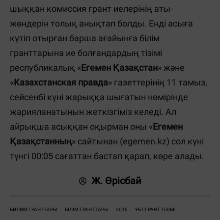
шыққан комиссия грант иелерінің аты-
жөндерін толық анықтап болды. Енді асыға
күтіп отырған барша ағайынға білім
гранттарына ие болғандардың тізімі
республикалық «
Егемен Қазақстан
» және
«
Казахстанская правда
» газеттерінің 11 тамыз,
сейсенбі күні жарыққа шығатын нөмірінде
жарияланатынын жеткізгіміз келеді. Ал
айрықша асыққан оқырман оны «
Егемен
Қазақстанның
» сайтынан (egemen.kz) сол күні
түнгі 00:05 сағаттан бастап қарап, көре алады.
Ж. Өрісбай
БИЛИМ ГРАНТТАРЫ
БІЛІМ ГРАНТТАРЫ
2015
ҰБТ ГРАНТ ТІЗІМІ