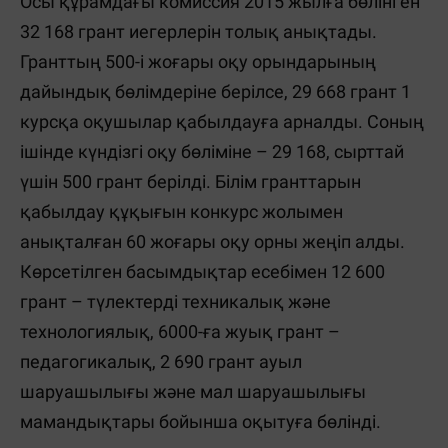
Осы құрамдағы комиссия 2015 жылға бөлінген
32 168 грант иегерлерін толық анықтады.
Гранттың 500-і жоғары оқу орындарының
дайындық бөлімдеріне берілсе, 29 668 грант 1
курсқа оқушылар қабылдауға арналды. Соның
ішінде күндізгі оқу бөліміне – 29 168, сырттай
үшін 500 грант берілді. Білім гранттарын
қабылдау құқығын конкурс жолымен
анықталған 60 жоғары оқу орны жеңіп алды.
Көрсетілген басымдықтар есебімен 12 600
грант – түлектерді техникалық және
технологиялық, 6000-ға жуық грант –
педагогикалық, 2 690 грант ауыл
шаруашылығы және мал шаруашылығы
мамандықтары бойынша оқытуға бөлінді.