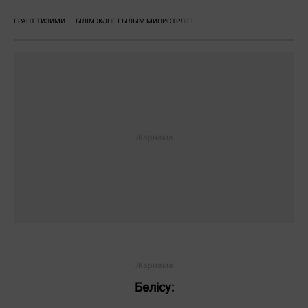
ГРАНТ ТИЗИМИ
БІЛІМ ЖӘНЕ ҒЫЛЫМ МИНИСТРЛІГІ.
Бөлісу: