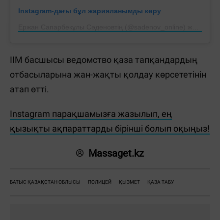
Instagram-дағы бұл жарияланымды көру
Ержан Сапарбекұлы Сәденовтің (@sadenov_online) жарияланымы
ІІМ басшысы ведомство қаза тапқандардың
отбасыларына жан-жақты қолдау көрсететінін
атап өтті.
Instagram парақшамызға жазылып, ең
қызықты ақпараттарды бірінші болып оқыңыз!
Massaget.kz
БАТЫС ҚАЗАҚСТАН ОБЛЫСЫ
ПОЛИЦЕЙ
ҚЫЗМЕТ
ҚАЗА ТАБУ