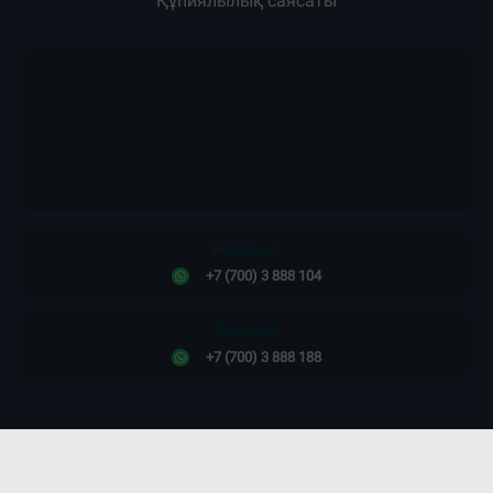
Құпиялылық саясаты
Редакция:
+7 (700) 3 888 104
Жарнама:
+7 (700) 3 888 188
Сайт дизайны -
ПРОСТО КОСМОС!