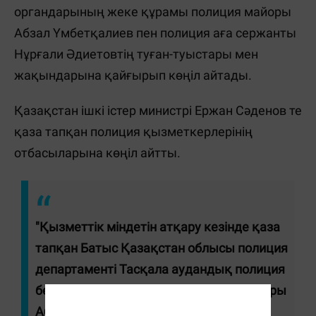
органдарының жеке құрамы полиция майоры
Абзал Үмбетқалиев пен полиция аға сержанты
Нұрғали Әдиетовтің туған-туыстары мен
жақындарына қайғырып көңіл айтады.
Қазақстан ішкі істер министрі Ержан Сәденов те
қаза тапқан полиция қызметкерлерінің
отбасыларына көңіл айтты.
"Қызметтік міндетін атқару кезінде қаза
тапқан Батыс Қазақстан облысы полиция
департаменті Тасқала аудандық полиция
бөлімінің қызметкерлері полиция майоры
Абзал Үмбетқалиев пен полиция аға