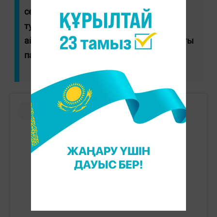
сержанты Нұрғали Әдиетовтің туған-
туыстары мен жақындарына көңіл
айтамын", - деп жазды ол Instagram-дағы
парақшасында.