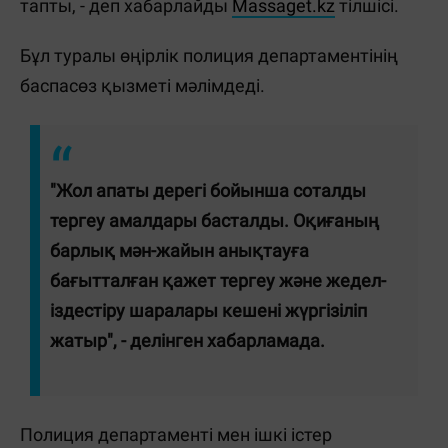
тапты, - деп хабарлайды
Massaget.kz
тілшісі.
Бұл туралы өңірлік полиция департаментінің
баспасөз қызметі мәлімдеді.
"Жол апаты дерегі бойынша соталды
тергеу амалдары басталды. Оқиғаның
барлық мән-жайын анықтауға
бағытталған қажет тергеу және жедел-
іздестіру шаралары кешені жүргізіліп
жатыр", - делінген хабарламада.
Полиция департаменті мен ішкі істер