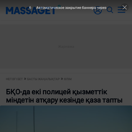
6
Автоматическое закрытие баннера через
НЕГІЗГІ БЕТ
БАСТЫ ЖАҢАЛЫҚТАР
ӨЛІМ
БҚО-да екі полицей қызметтік
міндетін атқару кезінде қаза тапты