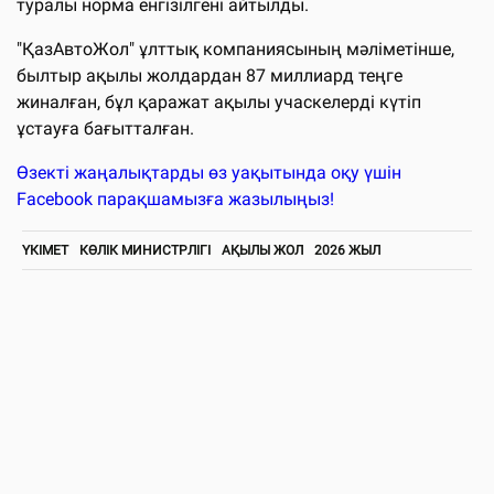
туралы норма енгізілгені айтылды.
"ҚазАвтоЖол" ұлттық компаниясының мәліметінше,
былтыр ақылы жолдардан 87 миллиард теңге
жиналған, бұл қаражат ақылы учаскелерді күтіп
ұстауға бағытталған.
Өзекті жаңалықтарды өз уақытында оқу үшін
Facebook парақшамызға жазылыңыз!
ҮКІМЕТ
КӨЛІК МИНИСТРЛІГІ
АҚЫЛЫ ЖОЛ
2026 ЖЫЛ