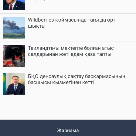
Wildberries қоймасында тағы да өрт
шықты
Таиландтағы мектепте болған атыс
салдарынан жеті адам қаза тапты
БҚО денсаулық сақтау басқармасының
басшысы қызметінен кетті
Жарнама