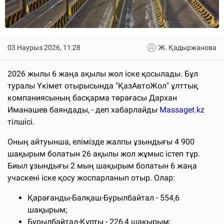
03 Наурыз 2026, 11:28
Ж. Қадыржанова
2026 жылы 6 жаңа ақылы жол іске қосылады. Бұл
туралы Үкімет отырысында "ҚазАвтоЖол" ұлттық
компаниясының басқарма төрағасы Дархан
Иманашев баяндады, - деп хабарлайды
Massaget.kz
тілшісі.
Оның айтуынша, елімізде жалпы ұзындығы 4 900
шақырым болатын 26 ақылы жол жұмыс істеп тұр.
Биыл ұзындығы 2 мың шақырым болатын 6 жаңа
учаскені іске қосу жоспарланып отыр. Олар:
Қарағанды-Балқаш-Бурылбайтал - 554,6
шақырым;
Бурылбайтал-Құрты - 226,4 шақырым;