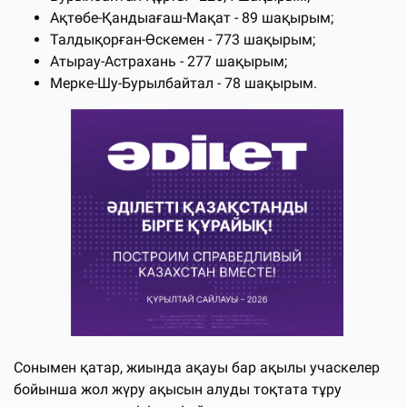
Ақтөбе-Қандыағаш-Мақат - 89 шақырым;
Талдықорған-Өскемен - 773 шақырым;
Атырау-Астрахань - 277 шақырым;
Мерке-Шу-Бурылбайтал - 78 шақырым.
Сонымен қатар, жиында ақауы бар ақылы учаскелер
бойынша жол жүру ақысын алуды тоқтата тұру