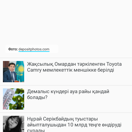
Жақсылық Омардан тәркіленген Toyota
Camry мемлекеттік меншікке берілді
Демалыс күндері ауа райы қандай
болады?
Нұрай Серікбайдың туыстары
айыпталушыдан 10 млрд теңге өндіруді
сұрады