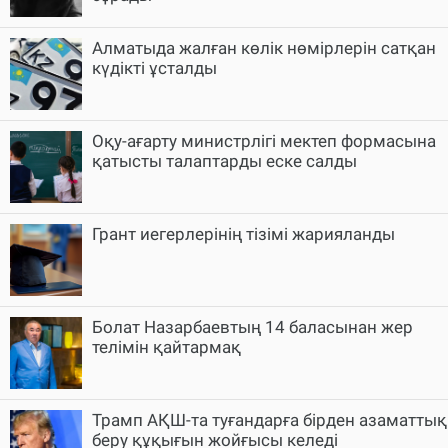
Алматыда жалған көлік нөмірлерін сатқан
күдікті ұсталды
Оқу-ағарту министрлігі мектеп формасына
қатысты талаптарды еске салды
Грант иегерлерінің тізімі жарияланды
Болат Назарбаевтың 14 баласынан жер
телімін қайтармақ
Трамп АҚШ-та туғандарға бірден азаматтық
беру құқығын жойғысы келеді