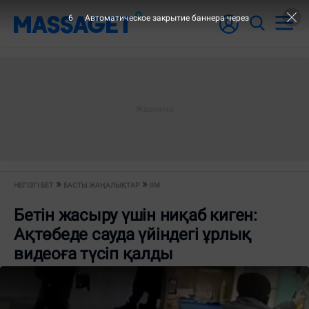
6
Автоматическое закрытие баннера через
НЕГІЗГІ БЕТ
БАСТЫ ЖАҢАЛЫҚТАР
ІІМ
Бетін жасыру үшін ниқаб киген:
Ақтөбеде сауда үйіндегі ұрлық
видеоға түсіп қалды