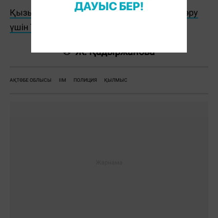
Қызықты жаңалықтар мен видеоларды көру
үшін TikTok арнамызға жазылыңыз!
Ж. Қадыржанова
АҚТӨБЕ ОБЛЫСЫ
ІІМ
ПОЛИЦИЯ
ҚЫЛМЫС