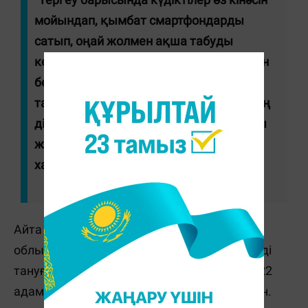
мойындап, қымбат смартфондарды
сатып, оңай жолмен ақша табуды
көздегенін айтты. Сондай-ақ, олар бетін
бейнебақылау камералары арқылы
танылмау үшін жапқанын, бұл әрекеттің
діни ұстаныммен ешқандай байланысы
жоқ екенін жеткізді", - деп жазылған
хабарламада.
Айта кетейік, жыл басынан бері Ақтөбе
облысында қоғамдық орындарда бет-жүзді
тануға кедергі келтіретін киім кигені үшін 22
адам әкімшілік жауапкершілікке тартылған.