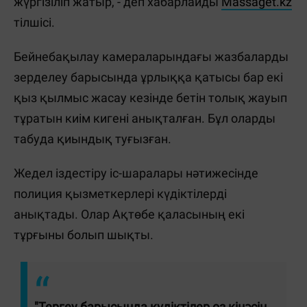
жүргізіліп жатыр, - деп хабарлайды
Massaget.kz
тілшісі.
Бейнебақылау камераларындағы жазбаларды
зерделеу барысында ұрлыққа қатысы бар екі
қыз қылмыс жасау кезінде бетін толық жауып
тұратын киім кигені анықталған. Бұл оларды
табуда қиындық туғызған.
Жедел іздестіру іс-шаралары нәтижесінде
полиция қызметкерлері күдіктілерді
анықтады. Олар Ақтөбе қаласының екі
тұрғыны болып шықты.
"Тергеу барысында күдіктілер өз кінәсін