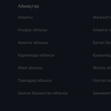
Аймақтар
Алматы
Маңғыст
Атырау облысы
Алматы 
Ақмола облысы
Батыс Қа
Қарағанды облысы
Қызылор
Абай облысы
Жетісу о
Павлодар облысы
Солтүсті
Шығыс Қазақстан облысы
Шымкен