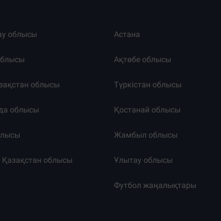
ау облысы
Астана
облысы
Ақтөбе облысы
зақстан облысы
Түркістан облысы
да облысы
Қостанай облысы
блысы
Жамбыл облысы
к Қазақстан облысы
Ұлытау облысы
т
Футбол жаңалықтары