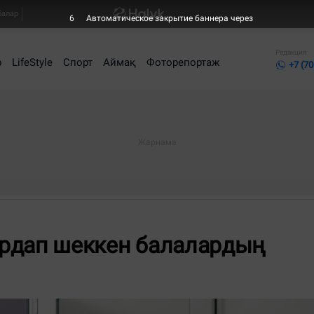
балар
6
Автоматическое закрытие баннера через
Редакция
р
LifeStyle
Спорт
Аймақ
Фоторепортаж
+7 (70
зардап шеккен балалардың