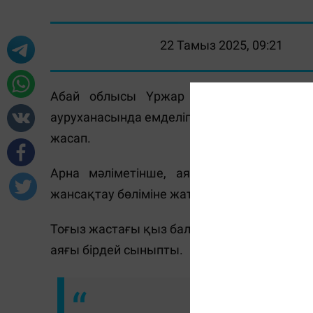
22 Тамыз 2025, 09:21
Абай облысы Үржар ауданында көлік қ
ауруханасында емделіп жатыр, - деп хаба
жасап.
Арна мәліметінше, аяқ-қолы сынған бү
жансақтау бөліміне жатқызған.
Тоғыз жастағы қыз баланың бас сүйегі мен
аяғы бірдей сыныпты.