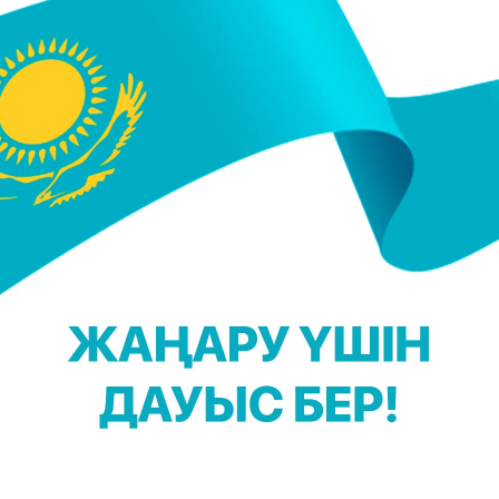
з баланың жағдайы өте ауыр деп бағаланып отыр,
ысымы тұрақсыз. Ұл бала бірнеше жерінен ауыр
жансақтау бөлімінде жатыр", - дейді медициналық
ры Динат Қожекенов.
Бестерек ауылында кәмелетке толмаған балалард
ұмғаны
хабарланды. Үш бала ауыр жарақат алып
деоларды көру үшін YouTube арнамызға жазылыңыз
 Қадыржанова