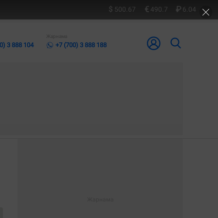
500.67
490.7
6.04
Жарнама
0) 3 888 104
+7 (700) 3 888 188