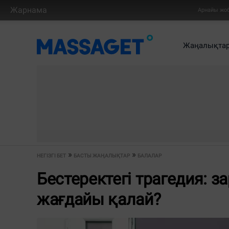
Жарнама
Арнайы жо
Жаңалықта
НЕГІЗГІ БЕТ
БАСТЫ ЖАҢАЛЫҚТАР
БАЛАЛАР
Бестеректегі трагедия: 
жағдайы қалай?