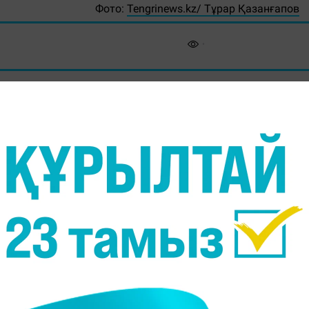
Фото:
Tengrinews.kz/ Тұрар Қазанғапов
аққан екі бала Астанадағы көпбейінді балала
рлайды
Massaget.kz
тілшісі
"КТК"
телеарнасына сілтем
лдіршіндердің жағдайы өте ауыр. Оларды бірде
 иығына зақым келген. Ал алты жасар ұл баланың ек