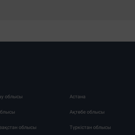
ау облысы
Астана
облысы
Ақтөбе облысы
зақстан облысы
Түркістан облысы