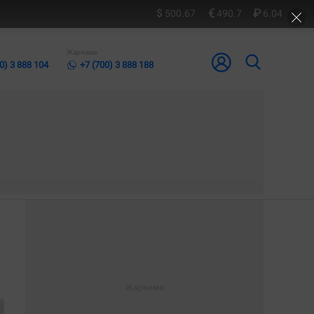
500.67
490.7
6.04
Жарнама
0) 3 888 104
+7 (700) 3 888 188