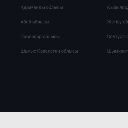
Қарағанды облысы
Қызылор
Абай облысы
Жетісу о
Павлодар облысы
Солтүсті
Шығыс Қазақстан облысы
Шымкен
©2011-2026. Massaget.kz