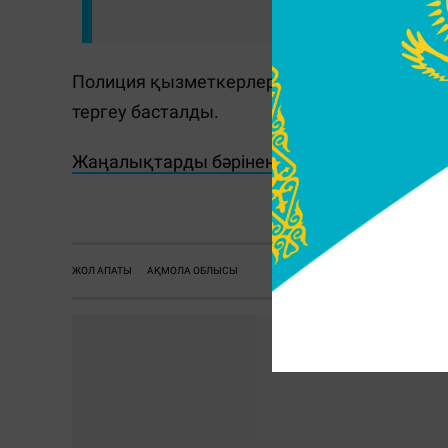
Полиция қызметкерлері оқиға орнында қыз
тергеу басталды.
Жаңалықтарды бәрінен бұрын біліп отырғы
ЖОЛ АПАТЫ
АҚМОЛА ОБЛЫСЫ