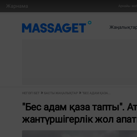
Жарнама
Арнайы жо
Жаңалықта
НЕГІЗГІ БЕТ
БАСТЫ ЖАҢАЛЫҚТАР
"БЕС АДАМ ҚАЗА...
"Бес адам қаза тапты". 
жантүршігерлік жол апа