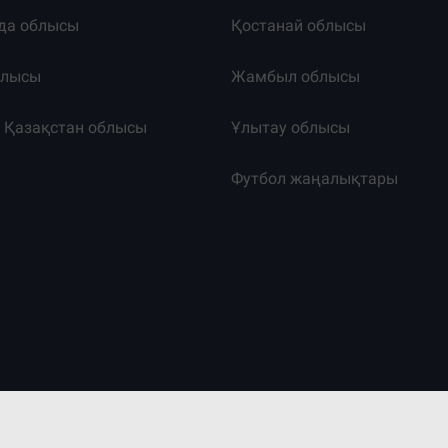
да облысы
Қостанай облысы
блысы
Жамбыл облысы
к Қазақстан облысы
Ұлытау облысы
т
Футбол жаңалықтары