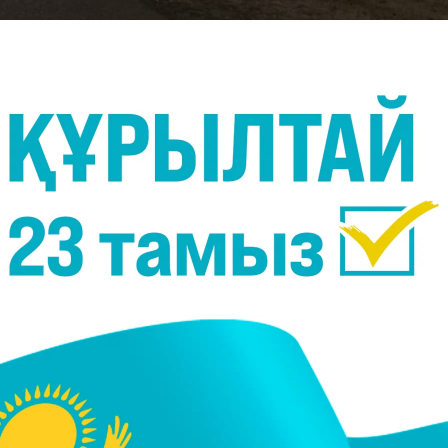
Фото:
Polisia.kz
ам қаза тапты, - деп хабарлайды
Polisia.kz.
ызылқоға ауданында Сағыз-Миялы облыстық
ta автокөліктері соқтығысты. Toyota Ipsum
ranta автокөлігіндегі 2 жолаушы оқиға орнында
ен аудандық ауруханаға жеткізілді", - деді
астығының бірінші орынбасары Бауыржан Макеев.