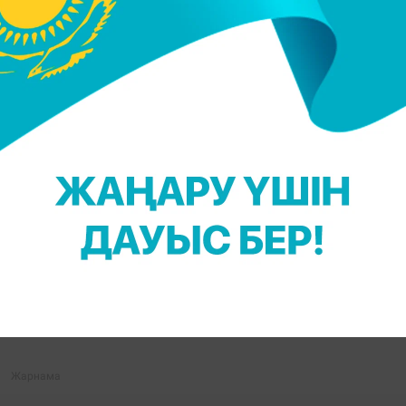
мет атқарып жатыр. Жол-көлік оқиғасына қатысты
ңыз келсе, Telegram-арнамызға жазылыңыз!
С. Бөлек