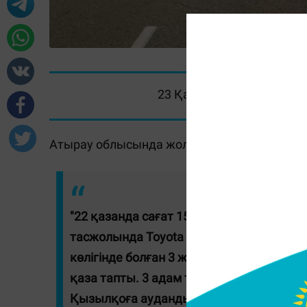
23 Қазан 2022, 08:52
Атырау облысында жол апаты болып, бес ад
"22 қазанда сағат 15.00 шамасында Қ
тасжолында Toyota Ipsum және Lada Gran
көлігінде болған 3 жолаушы және Lada G
қаза тапты. 3 адам түрлі дене жарақатым
Қызылқоға аудандық полиция бөлімі б