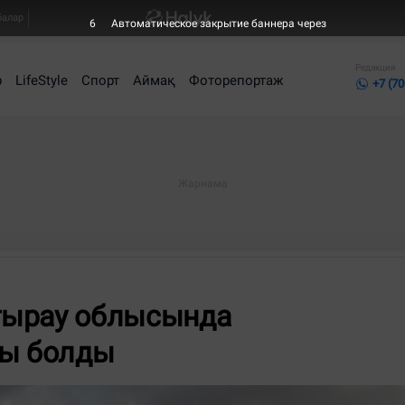
балар
6
Автоматическое закрытие баннера через
Редакция
р
LifeStyle
Спорт
Аймақ
Фоторепортаж
+7 (70
Атырау облысында
ты болды