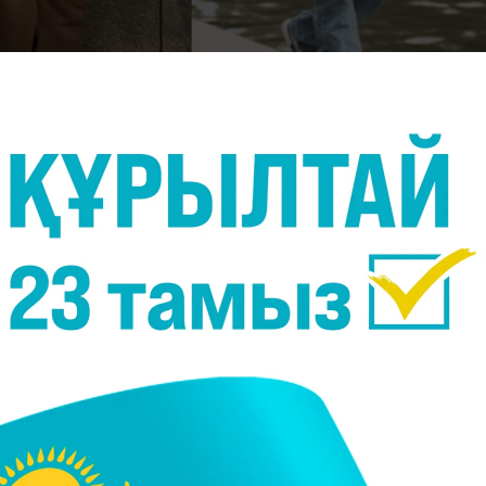
маш Әділет
Әділеттің кэжуал стилінде киініп жүргенін күнде көп
көбіне костюммен жүреді. Тіпті спорт киімінің өзі
рендінен. Оның құны - 200-300 мың теңге.