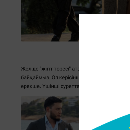
Ди
Желіде "жігіт төресі" атанып жүрген Димаш 
байқаймыз. Ол керісінше салмақты стильде, 
ерекше. Үшінші суреттегі белбеуі Hermes б