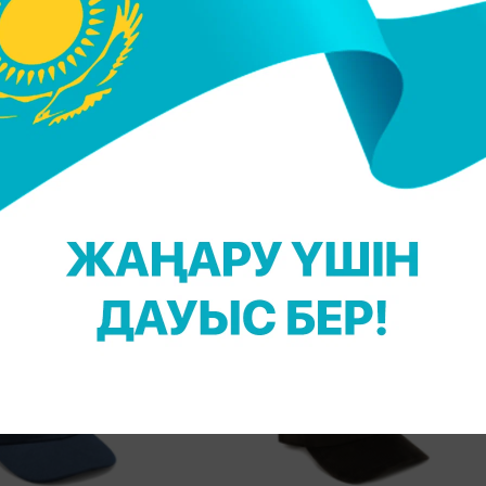
ңгеден асады.