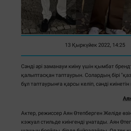
13 Қыркүйек 2022, 14:25
Сәнді әрі заманауи киіну үшін қымбат бренд
қалыптасқан таптаурын. Солардың бірі "қаза
бұл таптаурынға қарсы келіп, сәнді киінеті
Ая
Актер, режиссер Аян Өтепберген Желіде өзін
кэжуал стильде киінгенді ұнатады. Аян Өте
шашын бояйды, бірде бұйралайды. Ол тек ки