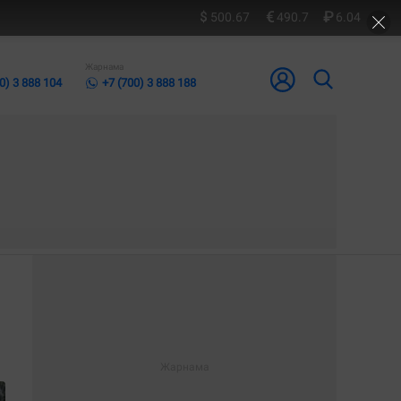
500.67
490.7
6.04
Жарнама
0) 3 888 104
+7 (700) 3 888 188