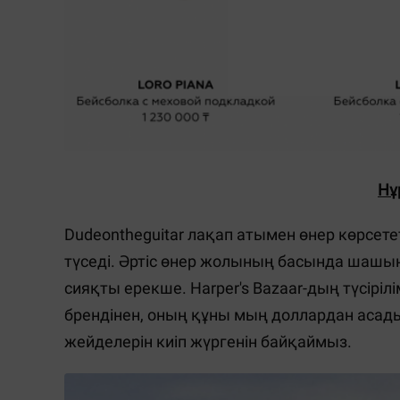
Нұ
Dudeontheguitar лақап атымен өнер көрсете
түседі. Әртіс өнер жолының басында шашын т
сияқты ерекше. Harper's Bazaar-дың түсіріл
брендінен, оның құны мың доллардан асады.
жейделерін киіп жүргенін байқаймыз.