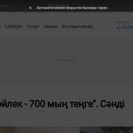
балар
4
Автоматическое закрытие баннера через
Редакция
р
LifeStyle
Спорт
Аймақ
Фоторепортаж
+7 (70
өйлек - 700 мың теңге". Сәнді