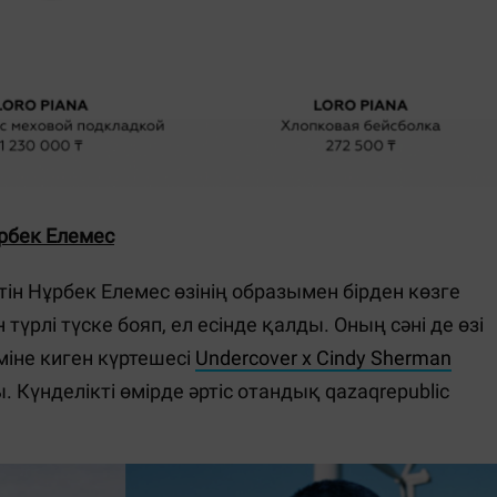
рбек Елемес
тін Нұрбек Елемес өзінің образымен бірден көзге
үрлі түске бояп, ел есінде қалды. Оның сәні де өзі
іміне киген күртешесі
Undercover x Cindy Sherman
 Күнделікті өмірде әртіс отандық qazaqrepublic