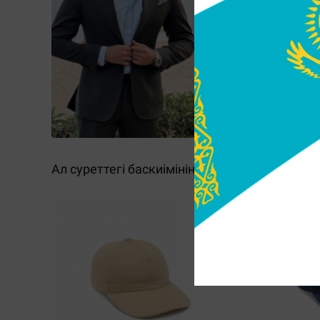
Ал суреттегі баскиімінің құны 1 миллион те