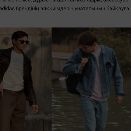
 adidas брендінің аяқкиімдерін ұнататынын байқауға