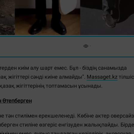
терден киім алу шарт емес. Бұл - біздің санамызда
қ жігіттері сәнді киіне алмайды".
Massaget.kz
тілшіс
н қазақ жігіттерінің топтамасын ұсынады.
н
Өтепберген
е тән стилімен ерекшеленеді. Көбіне актер оверсайз
пберген стиліне өзгеріс енгізуден жалықпайды. Бірд
імімен емес, дұрыс таңдалған көзілдірік, аксессуар