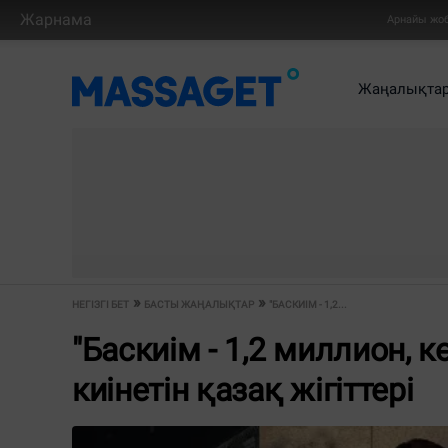
Жарнама
Арнайы жо
Жаңалықта
НЕГІЗГІ БЕТ
БАСТЫ ЖАҢАЛЫҚТАР
"БАСКИІМ - 1,2...
"Баскиім - 1,2 миллион, к
киінетін қазақ жігіттері