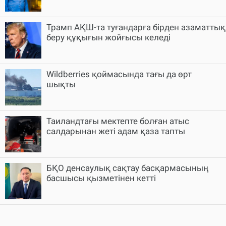
Трамп АҚШ-та туғандарға бірден азаматтық
беру құқығын жойғысы келеді
Wildberries қоймасында тағы да өрт
шықты
Таиландтағы мектепте болған атыс
салдарынан жеті адам қаза тапты
БҚО денсаулық сақтау басқармасының
басшысы қызметінен кетті