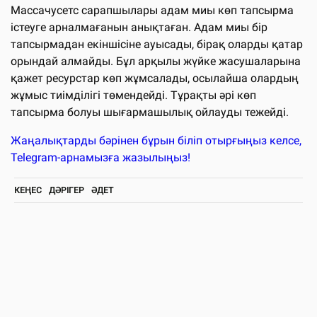
Массачусетс сарапшылары адам миы көп тапсырма
істеуге арналмағанын анықтаған. Адам миы бір
тапсырмадан екіншісіне ауысады, бірақ оларды қатар
орындай алмайды. Бұл арқылы жүйке жасушаларына
қажет ресурстар көп жұмсалады, осылайша олардың
жұмыс тиімділігі төмендейді. Тұрақты әрі көп
тапсырма болуы шығармашылық ойлауды тежейді.
Жаңалықтарды бәрінен бұрын біліп отырғыңыз келсе,
Telegram-арнамызға жазылыңыз!
КЕҢЕС
ДӘРІГЕР
ӘДЕТ