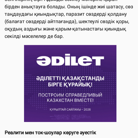
бірден анықтауға болады. Оның ішінде жиі шатасу, сөз
таңдаудағы қиындықтар, паразит сөздерді қолдану
(балағат сөздерді айтпағанда), шектеулі сөздік қоры,
оқудың аздығы және қарым-қатынастағы қиындық
секілді мәселелер де бар.
Реалити мен ток-шоулар көруге әуестік