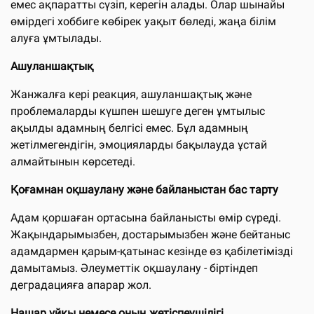
емес ақпаратты сүзіп, керегін алады. Олар шынайы
өмірдегі хоббиге көбірек уақыт бөледі, жаңа білім
алуға ұмтылады.
Ашуланшақтық
Жанжалға кері реакция, ашуланшақтық және
проблемаларды күшпен шешуге деген ұмтылыс
ақылды адамның белгісі емес. Бұл адамның
жетілмегендігін, эмоцияларды бақылауда ұстай
алмайтынын көрсетеді.
Қоғамнан оқшаулану және байланыстан бас тарту
Адам қоршаған ортасына байланысты өмір сүреді.
Жақындарымызбен, достарымызбен және бейтаныс
адамдармен қарым-қатынас кезінде өз қабілетімізді
дамытамыз. Әлеуметтік оқшаулану - біртіндеп
деградацияға апарар жол.
Нашар ұйқы немесе оның жетіспеушілігі