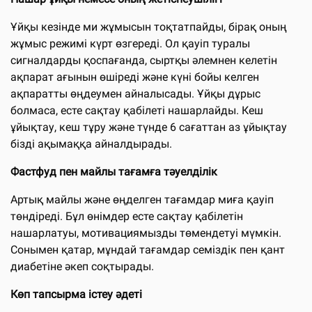
Ұйқы кезінде ми жұмысын тоқтатпайды, бірақ оның
жұмыс режимі күрт өзгереді. Ол қауіп туралы
сигналдарды қоспағанда, сыртқы әлемнен келетін
ақпарат ағынын өшіреді және күні бойы келген
ақпаратты өңдеумен айналысады. Ұйқы дұрыс
болмаса, есте сақтау қабілеті нашарлайды. Кеш
ұйықтау, кеш тұру және түнде 6 сағаттан аз ұйықтау
бізді ақымаққа айналдырады.
Фастфуд пен майлы тағамға тәуелділік
Артық майлы және өңделген тағамдар миға қауіп
төндіреді. Бұл өнімдер есте сақтау қабілетін
нашарлатуы, мотивациямызды төмендетуі мүмкін.
Сонымен қатар, мұндай тағамдар семіздік пен қант
диабетіне әкеп соқтырады.
Көп тапсырма істеу әдеті