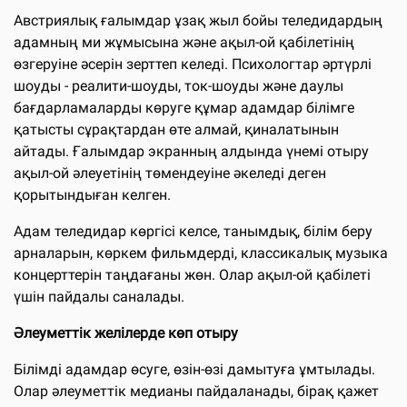
Австриялық ғалымдар ұзақ жыл бойы теледидардың
адамның ми жұмысына және ақыл-ой қабілетінің
өзгеруіне әсерін зерттеп келеді. Психологтар әртүрлі
шоуды - реалити-шоуды, ток-шоуды және даулы
бағдарламаларды көруге құмар адамдар білімге
қатысты сұрақтардан өте алмай, қиналатынын
айтады. Ғалымдар экранның алдында үнемі отыру
ақыл-ой әлеуетінің төмендеуіне әкеледі деген
қорытындыған келген.
Адам теледидар көргісі келсе, танымдық, білім беру
арналарын, көркем фильмдерді, классикалық музыка
концерттерін таңдағаны жөн. Олар ақыл-ой қабілеті
үшін пайдалы саналады.
Әлеуметтік желілерде көп отыру
Білімді адамдар өсуге, өзін-өзі дамытуға ұмтылады.
Олар әлеуметтік медианы пайдаланады, бірақ қажет