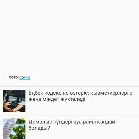
Еңбек кодексіне өзгеріс: қызметкерлерге
жаңа міндет жүктеледі
Демалыс күндері ауа райы қандай
болады?