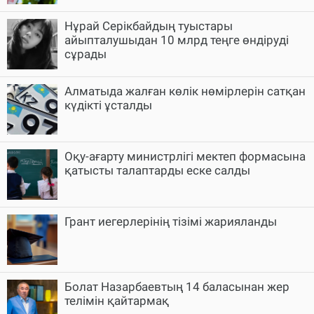
Нұрай Серікбайдың туыстары
айыпталушыдан 10 млрд теңге өндіруді
сұрады
Алматыда жалған көлік нөмірлерін сатқан
күдікті ұсталды
Оқу-ағарту министрлігі мектеп формасына
қатысты талаптарды еске салды
Грант иегерлерінің тізімі жарияланды
Болат Назарбаевтың 14 баласынан жер
телімін қайтармақ