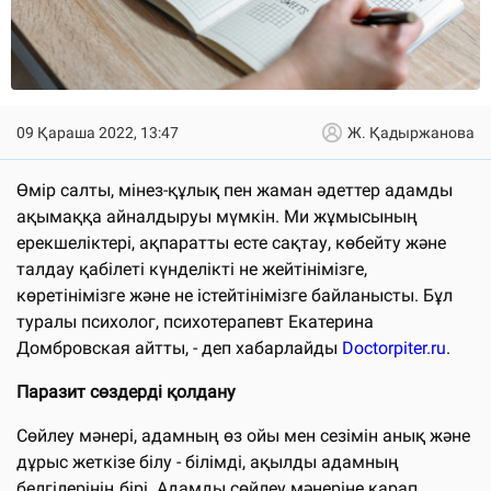
09 Қараша 2022, 13:47
Ж. Қадыржанова
Өмір салты, мінез-құлық пен жаман әдеттер адамды
ақымаққа айналдыруы мүмкін. Ми жұмысының
ерекшеліктері, ақпаратты есте сақтау, көбейту және
талдау қабілеті күнделікті не жейтінімізге,
көретінімізге және не істейтінімізге байланысты. Бұл
туралы психолог, психотерапевт Екатерина
Домбровская айтты, - деп хабарлайды
Doctorpiter.ru
.
Паразит сөздерді қолдану
Сөйлеу мәнері, адамның өз ойы мен сезімін анық және
дұрыс жеткізе білу - білімді, ақылды адамның
белгілерінің бірі. Адамды сөйлеу мәнеріне қарап