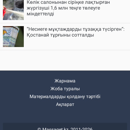
Көлік салонынан сіріңке лақтырған
жүргізуші 1,6 млн теңге төлеуге
міндеттелді
“Несиеге мұқтаждарды тұзаққа түсірген“:
Қостанай тұрғыны сотталды
Жарнама
Жоба туралы
Материалдарды қолдану тәртібі
Ақпарат
© Massaget.kz, 2011-2026