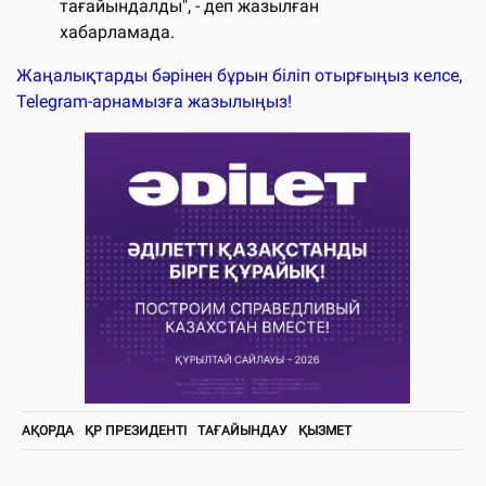
тағайындалды", - деп жазылған
хабарламада.
Жаңалықтарды бәрінен бұрын біліп отырғыңыз келсе,
Telegram-арнамызға жазылыңыз!
АҚОРДА
ҚР ПРЕЗИДЕНТІ
ТАҒАЙЫНДАУ
ҚЫЗМЕТ