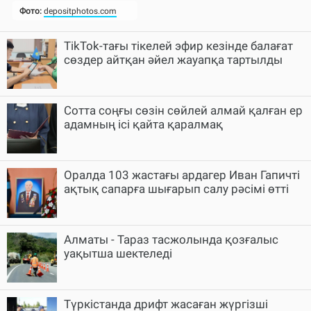
TikTok-тағы тікелей эфир кезінде балағат
сөздер айтқан әйел жауапқа тартылды
Cотта соңғы сөзін сөйлей алмай қалған ер
адамның ісі қайта қаралмақ
Оралда 103 жастағы ардагер Иван Гапичті
ақтық сапарға шығарып салу рәсімі өтті
Алматы - Тараз тасжолында қозғалыс
уақытша шектеледі
Түркістанда дрифт жасаған жүргізші