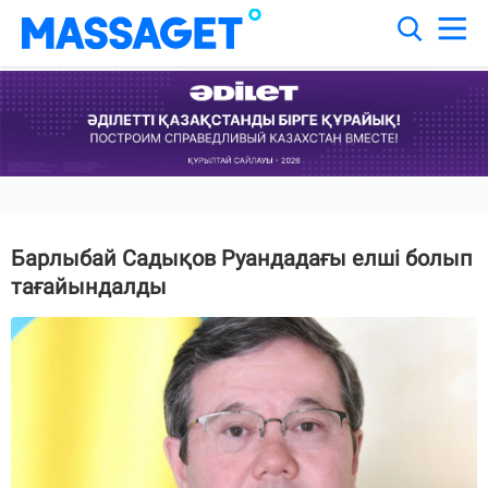
Барлыбай Садықов Руандадағы елші болып
тағайындалды