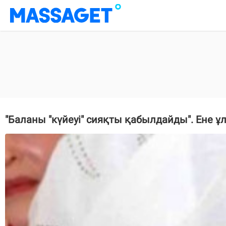
"Баланы "күйеуі" сияқты қабылдайды". Ене ұ