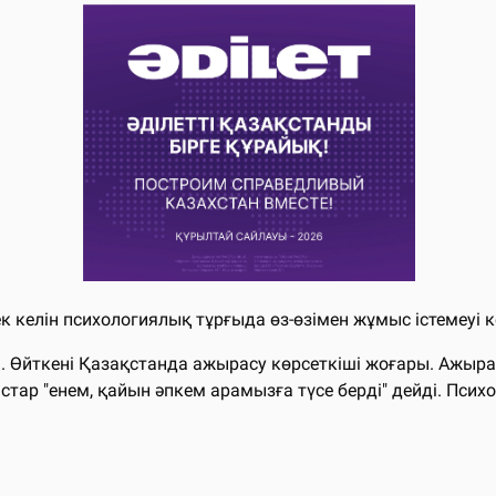
елін психологиялық тұрғыда өз-өзімен жұмыс істемеуі кере
і. Өйткені Қазақстанда ажырасу көрсеткіші жоғары. Ажырасу
р "енем, қайын әпкем арамызға түсе берді" дейді. Психологқ