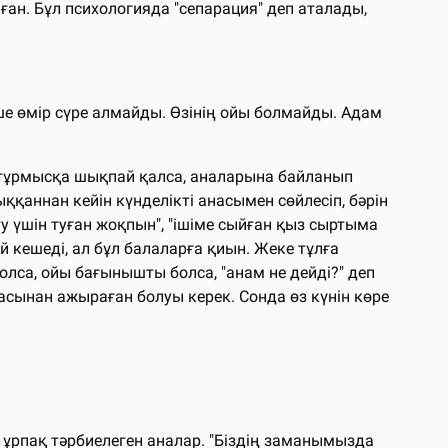
ан. Бұл психологияда "сепарация" деп аталады,
ше өмір сүре алмайды. Өзінің ойы болмайды. Адам
, тұрмысқа шықпай қалса, аналарына байланып
қаннан кейін күнделікті анасымен сөйлесіп, бәрін
у үшін туған жоқпын", "ішіме сыйған қыз сыртыма
 кешеді, ал бұл балаларға қиын. Жеке тұлға
лса, ойы бағынышты болса, "анам не дейді?" деп
асынан ажыраған болуы керек. Сонда өз күнін көре
ін ұрпақ тәрбиелеген аналар. "Біздің заманымызда