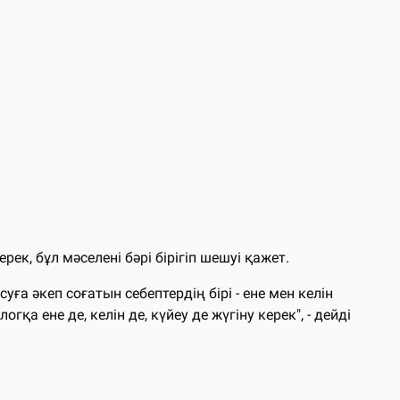
к, бұл мәселені бәрі бірігіп шешуі қажет.
ға әкеп соғатын себептердің бірі - ене мен келін
а ене де, келін де, күйеу де жүгіну керек", - дейді