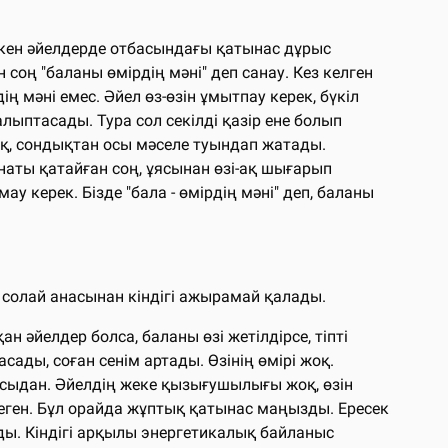
 кеткен әйелдерде отбасындағы қатынас дұрыс
 соң "баланы өмірдің мәні" деп санау. Кез келген
ң мәні емес. Әйел өз-өзін ұмытпау керек, бүкіл
алыптасады. Тура сол секілді қазір ене болып
оқ, сондықтан осы мәселе туындап жатады.
наты қатайған соң, ұясынан өзі-ақ шығарып
керек. Бізде "бала - өмірдің мәні" деп, баланы
 солай анасынан кіндігі ажырамай қалады.
н әйелдер болса, баланы өзі жетілдірсе, тіпті
ады, соған сенім артады. Өзінің өмірі жоқ.
 осыдан. Әйелдің жеке қызығушылығы жоқ, өзін
рмеген. Бұл орайда жұптық қатынас маңызды. Ересек
лады. Кіндігі арқылы энергетикалық байланыс