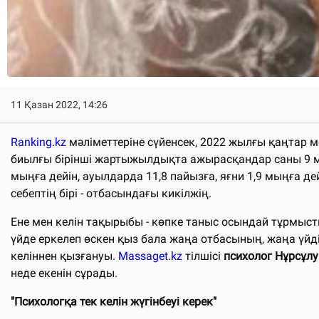
11 Қазан 2022, 14:26
Ranking.kz
мәліметтеріне сүйенсек, 2022 жылғы қаңтар 
биылғы бірінші жартыжылдықта ажырасқандар саны 9 мы
мыңға дейін, ауылдарда 11,8 пайызға, яғни 1,9 мыңға де
себептің бірі - отбасындағы кикілжің.
Ене мен келін тақырыбы - көпке таныс осындай тұрмыс
үйде еркелеп өскен қыз бала жаңа отбасының, жаңа үйді
келіннен қызғануы.
Massaget.kz
тілшісі
психолог Нұрсұл
неде екенін сұрады.
"Психологқа тек келін жүгінбеуі керек"