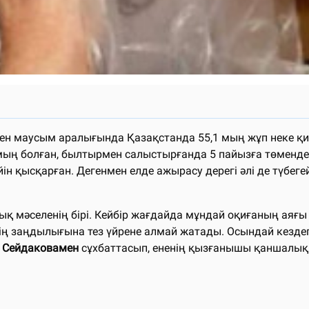
мен маусым аралығында Қазақстанда 55,1 мың жұп неке қи
ң болған, былтырмен салыстырғанда 5 пайызға төмендеген
йін қысқарған. Дегенмен елде ажырасу дерегі әлі де түбеге
тық мәселенің бірі. Кейбір жағдайда мұндай оқиғаның ая
ң заңдылығына тез үйрене алмай жатады. Осындай кездегі 
у Сейдаковамен
сұхбаттасып, ененің қызғанышы қаншалық 