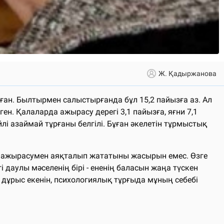
Ж. Қадыржанова
ған. Былтырмен салыстырғанда бұл 15,2 пайызға аз. Ал
. Қалаларда ажырасу дерегі 3,1 пайызға, яғни 7,1
йлі азаймай тұрғаны белгілі. Бұған әкелетін тұрмыстық
ғы ажырасумен аяқталып жататыны жасырын емес. Өзге
даулы мәселенің бірі - ененің баласын жаңа түскен
дұрыс екенін, психологиялық тұрғыда мұның себебі