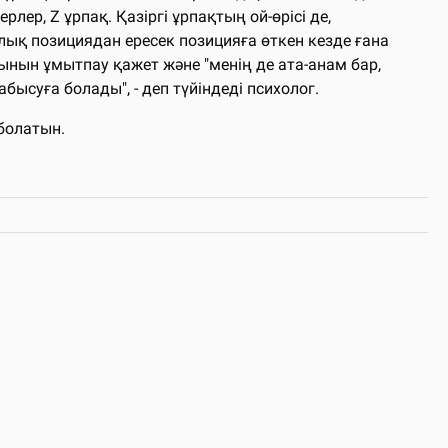
лер, Z ұрпақ. Қазіргі ұрпақтың ой-өрісі де,
лық позициядан ересек позицияға өткен кезде ғана
ынын ұмытпау қажет және "менің де ата-анам бар,
абысуға болады", - деп түйіндеді психолог.
 болатын.