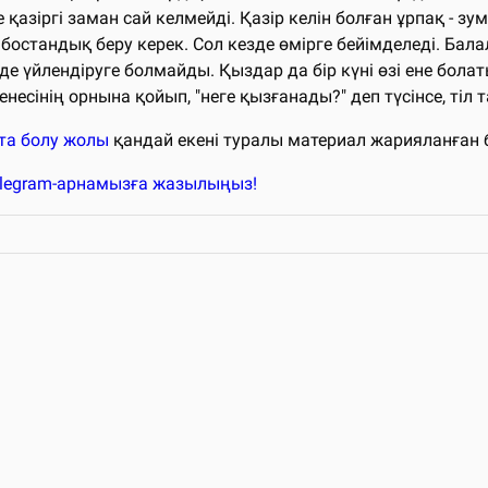
азіргі заман сай келмейді. Қазір келін болған ұрпақ - зумер
стандық беру керек. Сол кезде өмірге бейімделеді. Бала
 үйлендіруге болмайды. Қыздар да бір күні өзі ене болат
несінің орнына қойып, "неге қызғанады?" деп түсінсе, тіл т
та болу жолы
қандай екені туралы материал жарияланған
elegram-арнамызға жазылыңыз!