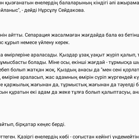
н қызғанатын енелердің балаларының кіндігі әлі ажырамағ
йланыс", - дейді Нұрсұлу Сейдакова.
нін айтты. Сепарация жасалмаған жағдайда бала өз бетін
с құрып немесе үйлену керек.
а өмірлеріне араласады. Қыздар ұзақ уақыт жүріп қалып
мысбасты болады. Міне осы, екінші жағдай - тұрмысқа шық
себеп болып жатқан жоқ. Қыздың анасы да "мен сені қорлат
міріне араласып, жас адамның өмірін сүріп жүргендей күй
ге қаржылық жағынан да, тұрмыстық жағынан да тәуелді бо
ын құратын екі адам да жеке тұлға болып қалыптасуы, ан
йтып, бірқатар кеңес берді.
теген. Қазіргі енелердің көбі - соғыстан кейінгі үндемейт