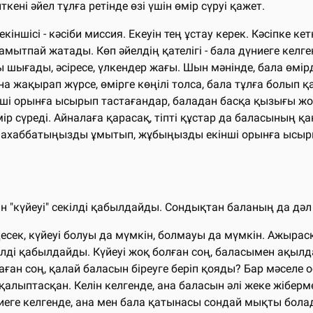
кені әйел тұлға ретінде өзі үшін өмір сүруі қажет.
, екіншісі - кәсіби миссия. Екеуін тең ұстау керек. Кәсіпке
мытпай жатады. Көп әйелдің қателігі - бала дүниеге келген
 шығады, әсіресе, үлкендер жағы. Шын мәнінде, бала өмірді
на жақырап жүрсе, өмірге көңілі толса, бала тұлға болып қ
кінші орынға ысырып тастағандар, баладан басқа қызығы ж
 сүреді. Айналаға қарасақ, тіпті құстар да баласының қа
ахаббатыңызды ұмытып, жұбыңызды екінші орынға ысырмау 
н "күйеуі" секілді қабылдайды. Сондықтан баланың да дәл
есек, күйеуі болуы да мүмкін, болмауы да мүмкін. Ажырасқа
лді қабылдайды. Күйеуі жоқ болған соң, баласымен ақылдас
наған соң, қалай баласын біреуге беріп қояды? Бар мәселе
 қалыптасқан. Келін келгенде, ана баласын әлі жеке жібе
 дүниеге келгенде, ана мен бала қатынасы сондай мықты бо