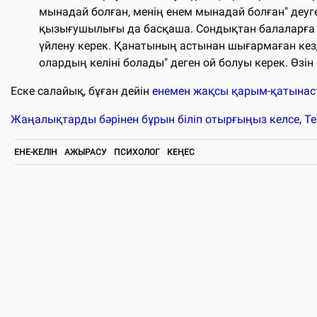
мынадай болған, менің енем мынадай болған" деуге қ
қызығушылығы да басқаша. Сондықтан балаларға бо
үйлену керек. Қанатының астынан шығармаған кезде
олардың келіні болады" деген ой болуы керек. Өзін е
Еске салайық, бұған дейін
енемен жақсы қарым-қатынас
Жаңалықтарды бәрінен бұрын біліп отырғыңыз келсе, T
ЕНЕ-КЕЛІН
АЖЫРАСУ
ПСИХОЛОГ
КЕҢЕС