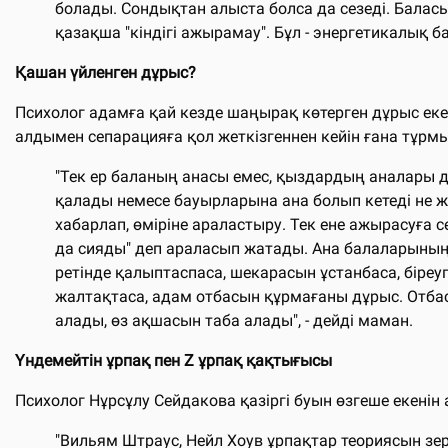
болады. Сондықтан алыста болса да сезеді. Баласы
қазақша "кіндігі ажырамау". Бұл - энергетикалық ба
Қашан үйленген дұрыс?
Психолог адамға қай кезде шаңырақ көтерген дұрыс еке
алдымен сепарацияға қол жеткізгеннен кейін ғана тұрмы
"Тек ер баланың анасы емес, қыздардың аналары д
қалады немесе бауырларына ана болып кетеді не жұ
хабарлап, өміріне араластыру. Тек ене ажырасуға 
да сияды" деп араласып жатады. Ана балаларының ө
ретінде қалыптаспаса, шекарасын ұстанбаса, біреу
жалтақтаса, адам отбасын құрмағаны дұрыс. Отбас
алады, өз ақшасын таба алады", - дейді маман.
Үндемейтін ұрпақ пен Z ұрпақ қақтығысы
Психолог Нұрсұлу Сейдакова қазіргі буын өзгеше екенін а
"Вильям Штраус, Нейл Хоув ұрпақтар теориясын зерт