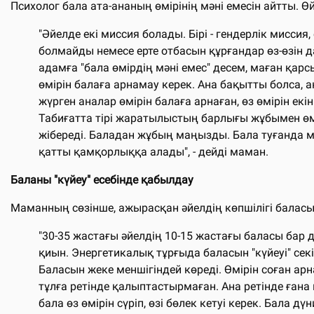
Психолог бала ата-ананың өмірінің мәні емесін айтты. Өйт
"Әйелде екі миссия болады. Бірі - гендерлік миссия
болмайды немесе ерте отбасын құрғандар өз-өзін да
адамға "бала өмірдің мәні емес" десем, маған қарсы
өмірін балаға арнамау керек. Ана бақытты болса, а
жүрген аналар өмірін балаға арнаған, өз өмірін е
Табиғатта тірі жаратылыстың барлығы жұбымен өмір
жібереді. Баладан жұбың маңызды. Бала туғанда м
қатты қамқорлыққа алады", - дейді маман.
Баланы "күйеу" есебінде қабылдау
Маманның сөзінше, ажырасқан әйелдің көпшілігі баласы
"30-35 жастағы әйелдің 10-15 жастағы баласы бар д
қиын. Энергетикалық тұрғыда баласын "күйеуі" секі
Баласын жеке меншігіндей көреді. Өмірін соған ар
тұлға ретінде қалыптастырмаған. Ана ретінде ғана
бала өз өмірін сүріп, өзі бөлек кетуі керек. Бала