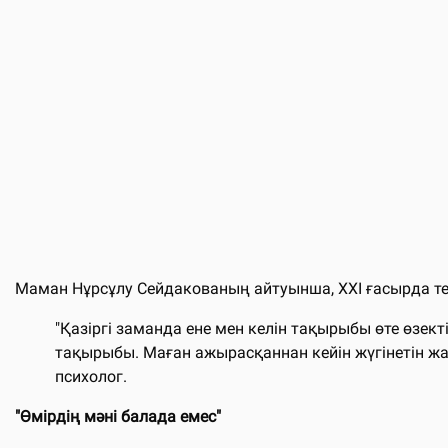
Маман Нұрсұлу Сейдакованың айтуынша, ХХІ ғасырда тек к
"Қазіргі заманда ене мен келін тақырыбы өте өзект
тақырыбы. Маған ажырасқаннан кейін жүгінетін жаста
психолог.
"Өмірдің мәні балада емес"