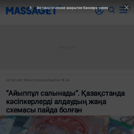
6
Автоматическое закрытие баннера через
НЕГІЗГІ БЕТ
БАСТЫ ЖАҢАЛЫҚТАР
ІІМ
“Айыппұл салынады“. Қазақстанда
кәсіпкерлерді алдаудың жаңа
схемасы пайда болған