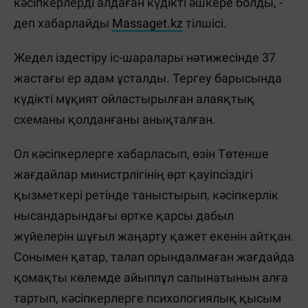
кәсіпкерлерді алдаған күдікті әшкере болды, -
деп хабарлайды
Massaget.kz
тілшісі.
Жедел іздестіру іс-шаралары нәтижесінде 37
жастағы ер адам ұсталды. Тергеу барысында
күдікті мұқият ойластырылған алаяқтық
схеманы қолданғаны анықталған.
Ол кәсіпкерлерге хабарласып, өзін Төтенше
жағдайлар министрлігінің өрт қауіпсіздігі
қызметкері ретінде таныстырып, кәсіпкерлік
нысандарындағы өртке қарсы дабыл
жүйелерін шұғыл жаңарту қажет екенін айтқан.
Сонымен қатар, талап орындалмаған жағдайда
қомақты көлемде айыппұл салынатынын алға
тартып, кәсіпкерлерге психологиялық қысым