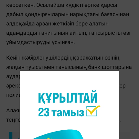
көрсеткен. Осылайша күдікті өртке қарсы
дабыл қондырғыларын нарықтағы бағасынан
әлдеқайда арзан жеткізіп бере алатын
адамдарды танитынын айтып, тапсырысты өзі
ұйымдастыруды ұсынған.
Кейін жәбірленушілердің қаражатын өзінің
жақын туысы мен танысының банк шоттарына
аудартып отырған. Маусымда осындай
әрекеттің құрбаны болған жергілікті кәсіпкер
полицияға жүгінген.
Алаяқтың әрекетінен кәсіпкерге 200 мың
теңгеге жуық материалдық шығын келген.