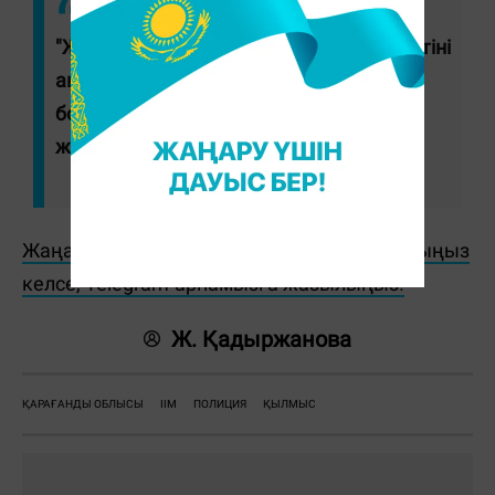
"Жедел әрекет еткен полицейлер күдіктіні
анықтап, оны ұстады. Қазір бұл дерек
бойынша тергеп-тексеру жүргізіліп
жатыр", - деді ІІМ өкілі.
Жаңалықтарды бәрінен бұрын біліп отырғыңыз
келсе, Telegram-арнамызға жазылыңыз!
Ж. Қадыржанова
ҚАРАҒАНДЫ ОБЛЫСЫ
ІІМ
ПОЛИЦИЯ
ҚЫЛМЫС