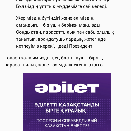
Бұл біздің ұлттық мүддемізге сай келеді.
Жеріміздің бүтіндігі және еліміздің
амандығы - біз үшін бәрінен маңызды.
Сондықтан, парасаттылық пен сабырлылық
танытып, арандатушылардың жетегінде
кетпеуіміз керек", - деді Президент.
Тоқаев халқымыздың ең басты күші - бірлік,
парасаттылық және төзімділік екенін атап өтті.