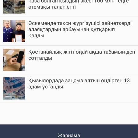
қаза болған қыздың әкесі 100 млн теңге
өтемақы талап етті
Өскеменде такси жүргізушісі зейнеткерді
алаяқтардың арбауынан құтқарып
қалды
Қостанайлық жігіт оңай ақша табамын деп
сотталды
Қызылордада заңсыз алтын өндірген 13
адам ұсталды
Жарнама