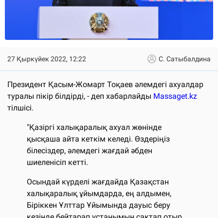
27 Қыркүйек 2022, 12:22
С. Сатыбалдина
Президент Қасым-Жомарт Тоқаев әлемдегі ахуалдар
туралы пікір білдірді, - деп хабарлайды
Massaget.kz
тілшісі.
"Қазіргі халықаралық ахуал жөнінде
қысқаша айта кеткім келеді. Өздеріңіз
білесіздер, әлемдегі жағдай әбден
шиеленісіп кетті.
Осындай күрделі жағдайда Қазақстан
халықаралық ұйымдарда, ең алдымен,
Біріккен Ұлттар Ұйымында дауыс беру
кезінде бейтарап ұстанымын сақтап отыр.