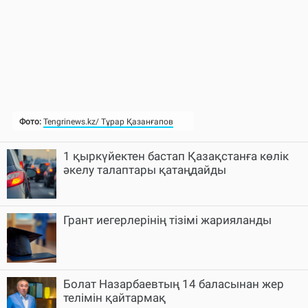
1 қыркүйектен бастап Қазақстанға көлік
әкелу талаптары қатаңдайды
Грант иегерлерінің тізімі жарияланды
Болат Назарбаевтың 14 баласынан жер
телімін қайтармақ