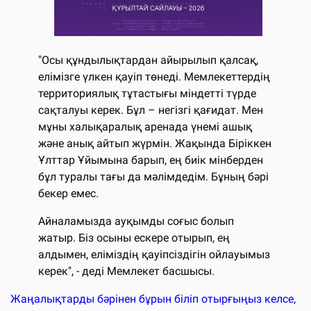
"Осы құндылықтардан айырылып қалсақ,
елімізге үлкен қауіп төнеді. Мемлекеттердің
территориялық тұтастығы міндетті түрде
сақталуы керек. Бұл – негізгі қағидат. Мен
мұны халықаралық аренада үнемі ашық
және анық айтып жүрмін. Жақында Біріккен
Ұлттар Ұйымына барып, ең биік мінберден
бұл туралы тағы да мәлімдедім. Бұның бәрі
бекер емес.
Айналамызда ауқымды соғыс болып
жатыр. Біз осыны ескере отырып, ең
алдымен, еліміздің қауіпсіздігін ойлауымыз
керек", - деді Мемлекет басшысы.
Жаңалықтарды бәрінен бұрын біліп отырғыңыз келсе,