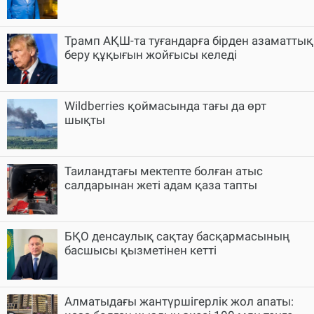
Трамп АҚШ-та туғандарға бірден азаматтық
беру құқығын жойғысы келеді
Wildberries қоймасында тағы да өрт
шықты
Таиландтағы мектепте болған атыс
салдарынан жеті адам қаза тапты
БҚО денсаулық сақтау басқармасының
басшысы қызметінен кетті
Алматыдағы жантүршігерлік жол апаты: