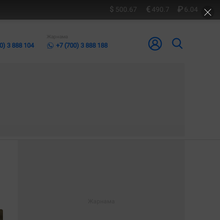
500.67
490.7
6.04
Жарнама
0) 3 888 104
+7 (700) 3 888 188