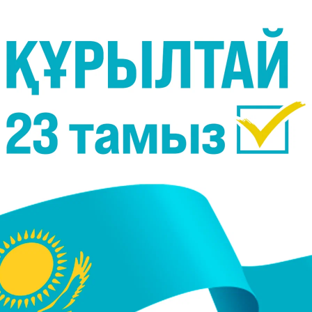
н салады. Осындай жанашыр жандардың арқасынд
і болашақ ұрпаққа аманат болып қалады.
лім алдым. 5-сыныптан бастап арамшөп отауға
м жасайтын едік. Атам, ата-анам, ағаларым да
ілі - 150 жыл, бір жарым ғасыр", - дейді ол.
ірге орман шаруашылығына барып, табиғатқа жақы
птан бастап шебердің кейбір жұмыстарын жақс