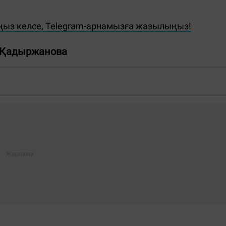
ңыз келсе, Telegram-арнамызға жазылыңыз!
 Қадыржанова