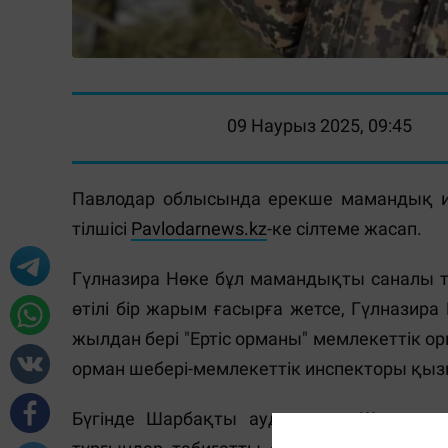
09 Наурыз 2025, 09:45
Павлодар облысында ерекше мамандық иг
тілшісі
Pavlodarnews.kz
-ке сілтеме жасап.
Гүлназира Нөке бұл мамандықты саналы т
өтілі бір жарым ғасырға жетсе, Гүлназира
жылдан бері "Ертіс орманы" мемлекеттік 
орман шебері-мемлекеттік инспекторы қыз
Бүгінде Шарбақты ауданының Шошқалы а