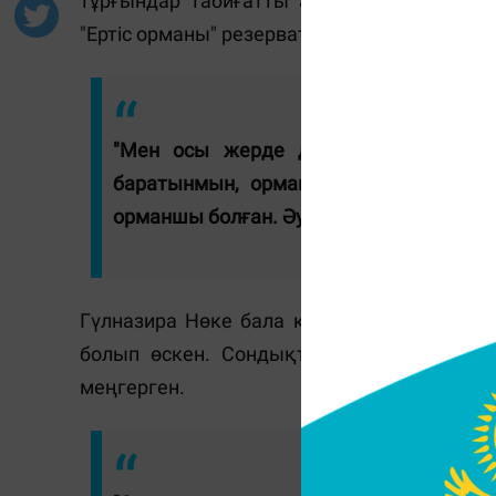
тұрғындар табиғатты аялауға бар күші
"Ертіс орманы" резерватының жасыл желег
"Мен осы жерде дүниеге келдім, бі
баратынмын, орман дақылдарына күті
орманшы болған. Әулеттің жалпы еңбек өт
Гүлназира Нөке бала кезінде әкесімен б
болып өскен. Сондықтан бастауыш сыны
меңгерген.