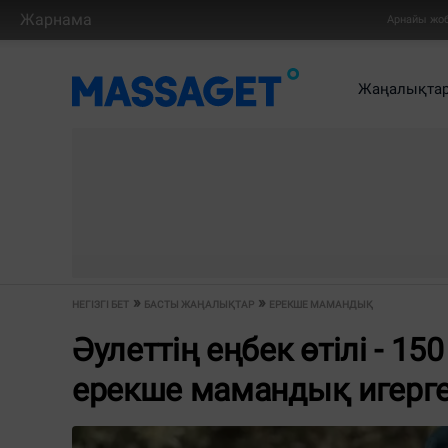
Жарнама
Арнайы жо
Жаңалықта
НЕГІЗГІ БЕТ
БАСТЫ ЖАҢАЛЫҚТАР
ЕРЕКШЕ МАМАНДЫҚ
Әулеттің еңбек өтілі - 
ерекше мамандық игерге