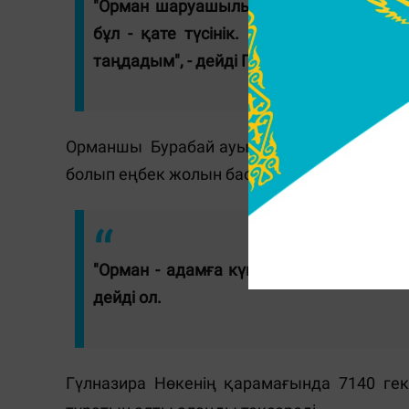
"Орман шаруашылығы - әйел адамға арна
бұл - қате түсінік. Орманшылар әулет
таңдадым", - дейді Гүлназира Нөке.
Орманшы Бурабай ауыл шаруашылығы тех
болып еңбек жолын бастаған. Зауыт орма
"Орман - адамға күш-қуат беретін қасиет
дейді ол.
Гүлназира Нөкенің қарамағында 7140 гек