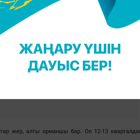
лмаған кәсіп" деген пікірді жиі естиміз. Алайда
інің өкілі ретінде бұл мамандықты саналы түрде
никумын бітірген. 2003 жылы маусымдық жұмысш
ншылығында от жағушы болып та жұмыс істеген.
ті мекен. Оны аялау - біздің басты міндетіміз", -
тар жер, алты орманшы бар. Ол 12-13 кварталда