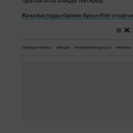
тұратын алты алаңды тексереді.
Жаңалықтарды бәрінен бұрын біліп отырғы
Ж.
ПАВЛОДАР ОБЛЫСЫ
ӘЙЕЛДЕР
ЕРЕКШЕ МАМАНДЫҚТАР
ОРМАНШЫ