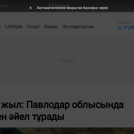
балар
6
Автоматическое закрытие баннера через
Редакция
р
LifeStyle
Спорт
Аймақ
Фоторепортаж
+7 (70
150 жыл: Павлодар облысында
н әйел тұрады