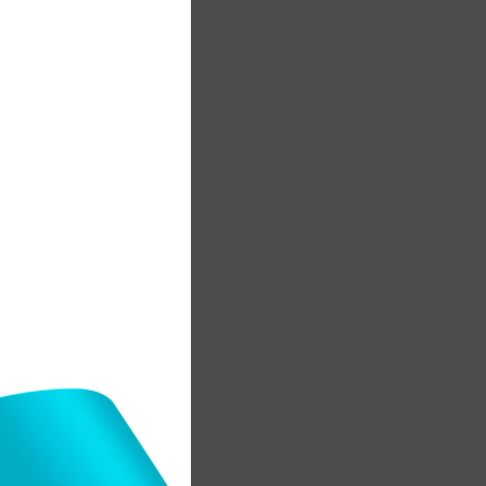
а
н
ы