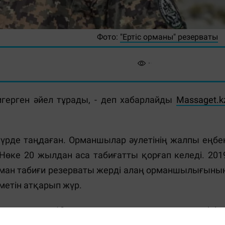
Фото:
"Ертіс орманы" резерваты
ерген әйел тұрады, - деп хабарлайды
Massaget.k
үрде таңдаған. Орманшылар әулетінің жалпы еңбе
 Нөке 20 жылдан аса табиғатты қорғап келеді. 201
орман табиғи резерваты жерді алаң орманшылығыны
метін атқарып жүр.
уылында 10-ға жуық аула қалса да, жергілікт