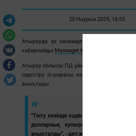
20 Наурыз 2025, 16:55
Атырауда ірі көлемде жалған АҚШ долла
хабарлайды
Massaget.kz
тілшісі.
Атырау облысы ПД ұйымдасқан қылмысқа 
іздестіру іс-шарасы кезінде 50 АҚШ до
анықтады.
"Тінту кезінде күдіктіден жалпы сома
долларлық купюра тәркіленді. Оның
анықталды", - деп жазылған хабарламад