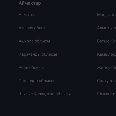
Аймақтар
Алматы
Маңғыст
Атырау облысы
Алматы 
Ақмола облысы
Батыс Қа
Қарағанды облысы
Қызылор
Абай облысы
Жетісу о
Павлодар облысы
Солтүсті
Шығыс Қазақстан облысы
Шымкен