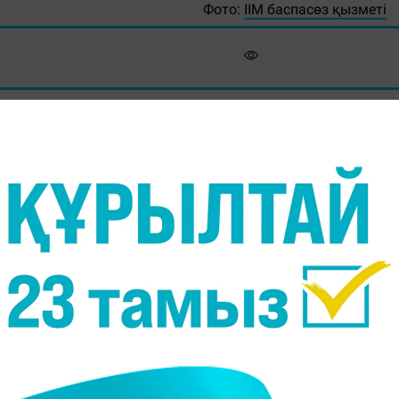
Фото:
ІІМ баспасөз қызметі
рын сатумен айналысқан күдікті ұсталды, - де
қарсы күрес басқармасының қызметкерлері жеде
лларын сатумен айналысқан 24 жастағы ер адамд
сы 8 750 АҚШ доллары болатын 175 дана жалған 50
 шет мемлекеттерден көлік әкеліп, сататыны
а.