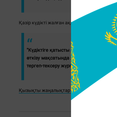
Қазір күдікті жалған ақшаны қайдан алғаны
"Күдіктіге қатысты (Шетел валютасын
өткізу мақсатында жасау немесе сақтау
тергеп-тексеру жүргізіліп жатыр", - деп
Қызықты жаңалықтар мен видеоларды көру
Ж.