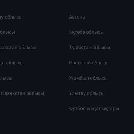
ау облысы
Астана
облысы
Ақтөбе облысы
зақстан облысы
Түркістан облысы
да облысы
Қостанай облысы
блысы
Жамбыл облысы
к Қазақстан облысы
Ұлытау облысы
т
Футбол жаңалықтары