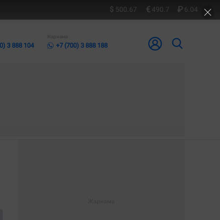
500.67
490.7
6.04
Жарнама
0) 3 888 104
+7 (700) 3 888 188