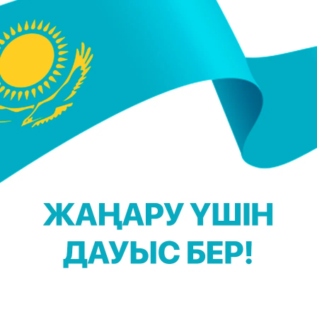
 және қайда өткізбек болғаны тексеріліп жатыр.
 немесе шетел валютасындағы бағалы қағаздарды
, өткізу бойынша) қылмыстық іс тіркеліп, соталды
 жазылған хабарламада.
 үшін TikTok арнамызға жазылыңыз!
 Қадыржанова