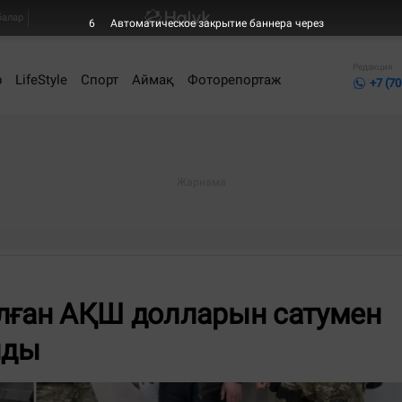
балар
5
Автоматическое закрытие баннера через
Редакция
р
LifeStyle
Спорт
Аймақ
Фоторепортаж
+7 (70
алған АҚШ долларын сатумен
лды