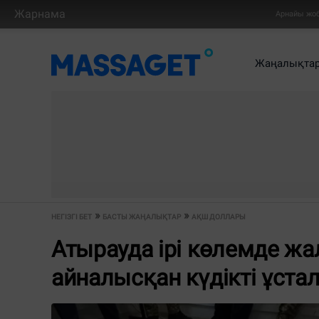
Жарнама
Арнайы жо
Жаңалықта
НЕГІЗГІ БЕТ
БАСТЫ ЖАҢАЛЫҚТАР
АҚШ ДОЛЛАРЫ
Атырауда ірі көлемде ж
айналысқан күдікті ұста