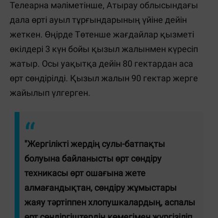
Телеарна мәліметінше, Атырау облысындағы
дала өрті ауыл тұрғындарының үйіне дейін
жеткен. Өңірде Төтенше жағдайлар қызметі
өкілдері 3 күн бойы қызыл жалынмен күресіп
жатыр. Осы уақытқа дейін 80 гектардан аса
өрт сөндірілді. Қызыл жалын 90 гектар жерге
жайылып үлгерген.
"Жергілікті жердің сулы-батпақты
болуына байланысты өрт сөндіру
техникасы өрт ошағына жете
алмағандықтан, сөндіру жұмыстары
жаяу тәртіппен хлопушкалардың, аспалы
өрт сөндіргіштердің көмегімен жүргізіліп