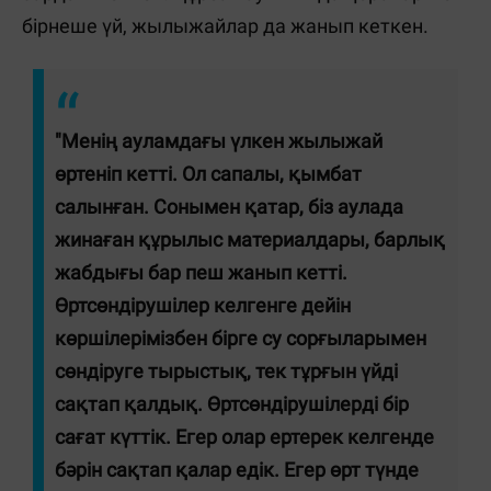
бірнеше үй, жылыжайлар да жанып кеткен.
"Менің ауламдағы үлкен жылыжай
өртеніп кетті. Ол сапалы, қымбат
салынған. Сонымен қатар, біз аулада
жинаған құрылыс материалдары, барлық
жабдығы бар пеш жанып кетті.
Өртсөндірушілер келгенге дейін
көршілерімізбен бірге су сорғыларымен
сөндіруге тырыстық, тек тұрғын үйді
сақтап қалдық. Өртсөндірушілерді бір
сағат күттік. Егер олар ертерек келгенде
бәрін сақтап қалар едік. Егер өрт түнде