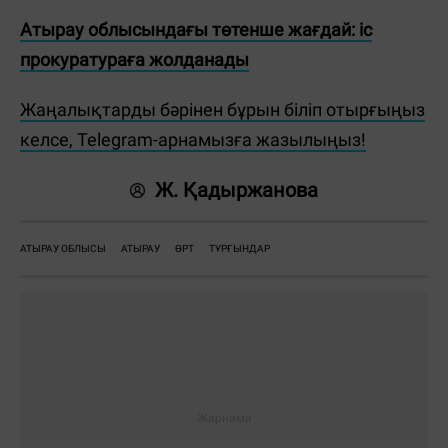
Атырау облысындағы төтенше жағдай: іс
прокуратураға жолданады
Жаңалықтарды бәрінен бұрын біліп отырғыңыз
келсе, Telegram-арнамызға жазылыңыз!
Ж. Қадыржанова
АТЫРАУ ОБЛЫСЫ
АТЫРАУ
ӨРТ
ТҰРҒЫНДАР