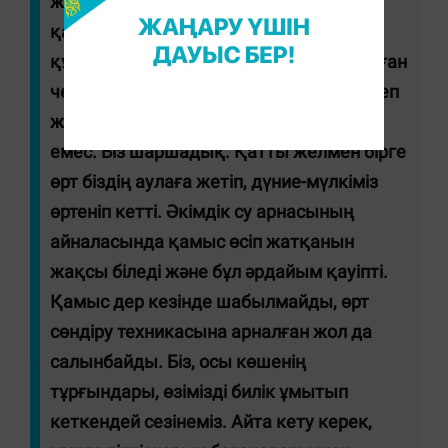
жетуінен қорқып, түтінге тұншығып
қаламыз. Осындағы халықтан "үйде
құжаттар мен қажет заттар бар салынған
чемодан бар ма?" деп сұрасаңыз "иә" деп
жауап береді. Бұлай өмір сүру дұрыс
емес. Біз шаршадық. Қатты желмен бірге
өрт біздің аулаға жетіп, дүние-мүлкіміз
өртеніп кетті. Әкімдік су арнасының
айналасында қамыс өсіп жатқанын
жақсы біледі және бұл әрдайым қауіпті.
Қамыс дер кезінде шабылмайды, өрт
сөндіру техникасына арналған жол да
салынбайды. Біз, осы көшенің
тұрғындары, өзімізді билік ұмытып
кеткендей сезінеміз. Айта кету керек,