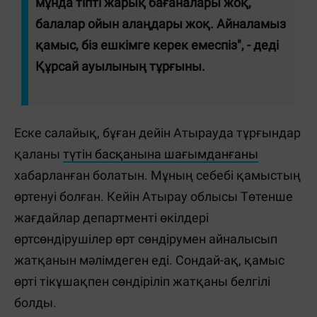
мұнда тіпті жарық бағаналары жоқ,
балалар ойын алаңдары жоқ. Айналамыз
қамыс, біз ешкімге керек емеспіз", - деді
Құрсай ауылының тұрғыны.
Еске салайық, бұған дейін Атырауда тұрғындар
қаланы
түтін басқанына шағымданғаны
хабарланған болатын. Мұның себебі қамыстың
өртенуі болған. Кейін Атырау облысы Төтенше
жағдайлар департменті өкілдері
өртсөндірушілер өрт сөндірумен айналысып
жатқанын мәлімдеген еді. Сондай-ақ, қамыс
өрті тікұшақпен сөндіріліп жатқаны белгілі
болды.