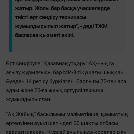
жатыр. Жолы бар басқа учаскелерде
тиісті өрт сөндіру техникасы
жұмылдырылып жатыр", - деді ТЖМ
баспасөз қызметі өкілі.
Өрт сөндіруге "Қазавиақұтқару" АҚ-ның су
ағызу құрылғысы бар МИ-8 тікұшағы шыққан.
Әуеден 14 рет су бүркілген. Барлығы 70-тен аса
адам және 20-ға жуық әртүрлі техника
жұмылдырылған.
"Ақ Жайық" басылымы мәліметінше, қамыстың
өртенуінен ауыл шетіндегі 20 шақты отбасы
зардап шеккен. Құрсай ауылында қоралар мен