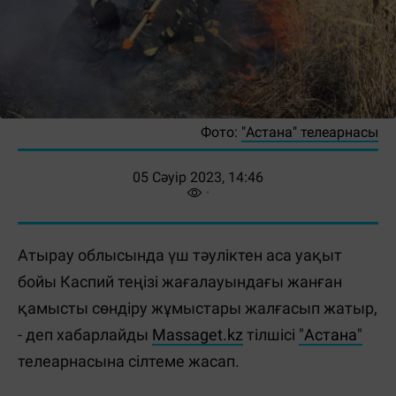
Фото:
"Астана" телеарнасы
05 Сәуір 2023, 14:46
Атырау облысында үш тәуліктен аса уақыт
бойы Каспий теңізі жағалауындағы жанған
қамысты сөндіру жұмыстары жалғасып жатыр,
- деп хабарлайды
Massaget.kz
тілшісі
"Астана"
телеарнасына сілтеме жасап.