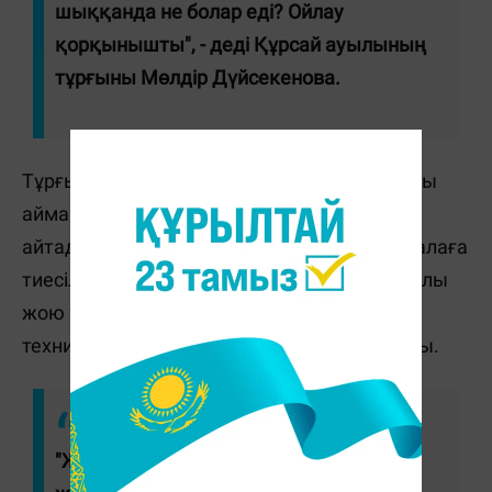
шыққанда не болар еді? Ойлау
қорқынышты", - деді Құрсай ауылының
тұрғыны Мөлдір Дүйсекенова.
Тұрғындар Перетаска су арнасы бойындағы
аймақ жыл сайын өрттен зардап шегетінін
айтады. Құрсай ауылы ұзақ уақыт бойы қалаға
тиесілі болғанына қарамастан, өртті уақтылы
жою үшін жағдай жасалмаған. Арнайы
техникалар өрт болған жерге жете алмайды.
"Жыл сайын біз өрттің үйлерімізге