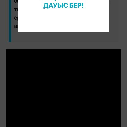
сақталады және қауіпті жағдайлардың
тәуекелін азайтады", - деді ІІМ ӘПК-нің
ерекше тапсырмалар жөніндегі аға
инспекторы Ақтоты Боранова.