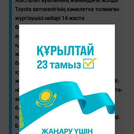
Жасталап ауылының жанындағы жолда
Toyota автокөлігінің кәмелетке толмаған
жүргізушісі небәрі 14 жаста
болғандықтан басқаруға ие болмай,
аударылып қалды. Салдарынан бала
қайтыс болды, ал оның 4 жасөспірім
жолаушысы ауруханаға түсті. Осыған
байланысты ІІМ көлік құралын басқару
құқығы жоқ адамға бергені үшін
жауапкершілік туралы ескертеді (ӘҚБтК-
нің 612-бабының 5-бөлігі). Сондықтан ата-
аналарға дәл бүгін, кейінге қалдырмай,
балалармен жол қауіпсіздігінің негізгі
қағидаларын талқылауға кеңес беріледі.
Бұл кеңестер баланың жадында