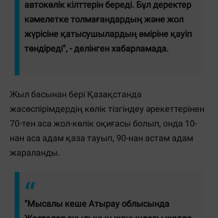
автокөлік кілттерін береді. Бұл деректер
кәмелетке толмағандардың және жол
жүрісіне қатысушылардың өміріне қауіп
төндіреді", - делінген хабарламада.
Жыл басынан бері Қазақстанда
жасөспірімдердің көлік тізгіндеу әрекеттерінен
70-тен аса жол-көлік оқиғасы болып, онда 10-
нан аса адам қаза тауып, 90-нан астам адам
жараланды.
"Мысалы кеше Атырау облысында