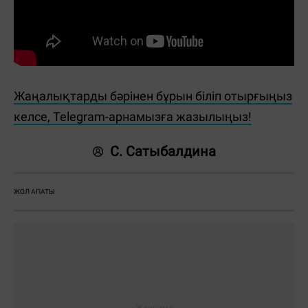
Жаңалықтарды бәрінен бұрын біліп отырғыңыз
келсе, Telegram-арнамызға жазылыңыз!
С. Сатыбалдина
ЖОЛ АПАТЫ