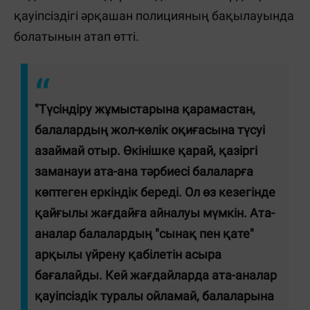
қауіпсіздігі әрқашан полицияның бақылауында
болатынын атап өтті.
"Түсіндіру жұмыстарына қарамастан,
балалардың жол-көлік оқиғасына түсуі
азаймай отыр. Өкінішке қарай, қазіргі
заманауи ата-ана тәрбиесі балаларға
көптеген еркіндік береді. Ол өз кезегінде
қайғылы жағдайға айналуы мүмкін. Ата-
аналар балалардың "сынақ пен қате"
арқылы үйрену қабілетін асыра
бағалайды. Кей жағдайларда ата-аналар
қауіпсіздік туралы ойламай, балаларына