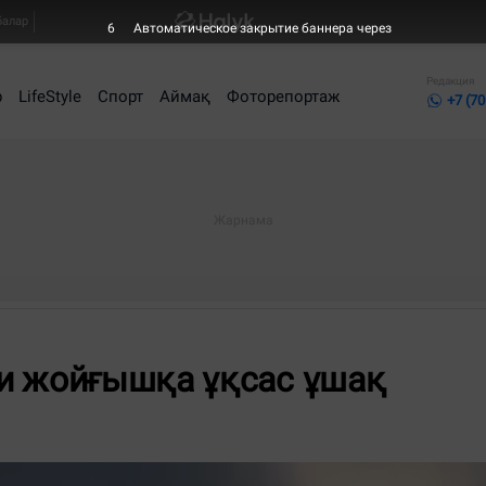
балар
6
Автоматическое закрытие баннера через
Редакция
р
LifeStyle
Спорт
Аймақ
Фоторепортаж
+7 (70
и жойғышқа ұқсас ұшақ