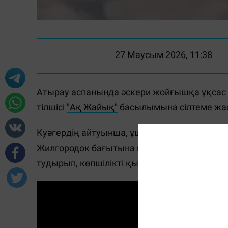
27 Маусым 2026, 11:38
Атырау аспанында әскери жойғышқа ұқсас 
тілшісі
"Ақ Жайық"
басылымына сілтеме жа
Куәгердің айтуынша, ұшақ Нарсуд ауданының
Жилгородок бағытына қарай бет алған. Бұ
тудырып, көпшілікті қызықтырды.