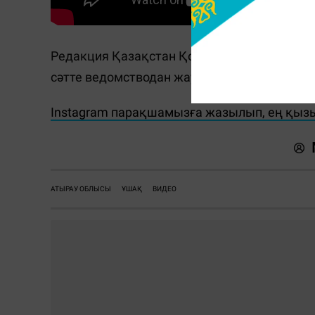
Редакция Қазақстан Қорғаныс министрлігі
сәтте ведомстводан жауап келмеген. Минист
Instagram парақшамызға жазылып, ең қызы
АТЫРАУ ОБЛЫСЫ
ҰШАҚ
ВИДЕО