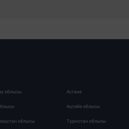
ау облысы
Астана
облысы
Ақтөбе облысы
зақстан облысы
Түркістан облысы