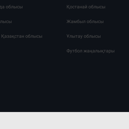
да облысы
Қостанай облысы
блысы
Жамбыл облысы
к Қазақстан облысы
Ұлытау облысы
т
Футбол жаңалықтары