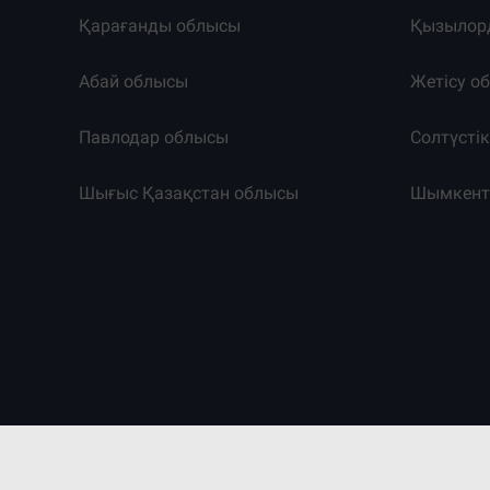
Қарағанды облысы
Қызылор
Абай облысы
Жетісу о
Павлодар облысы
Солтүсті
Шығыс Қазақстан облысы
Шымкен
©2011-2026. Massaget.kz