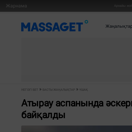
Жарнама
Арнайы жо
Жаңалықта
НЕГІЗГІ БЕТ
БАСТЫ ЖАҢАЛЫҚТАР
ҰШАҚ
Атырау аспанында әскер
байқалды