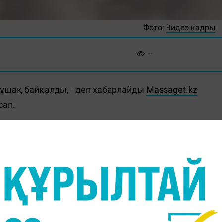
Фото:
Видео кадры
ұшақ байқалды, - деп хабарлайды
Massaget.kz
сап.
 үстінен ұшып өтіп, одан әрі Сауда қоры мен
л кадрлар қала тұрғындары арасында қызу талқылау