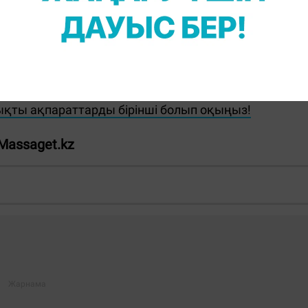
не ресми сауал жолдады. Материал жарияланған
рлік пікір білдірсе, ақпарат толықтырылады.
қты ақпараттарды бірінші болып оқыңыз!
Massaget.kz