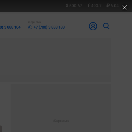
500.67
490.7
6.04
Жарнама
0) 3 888 104
+7 (700) 3 888 188