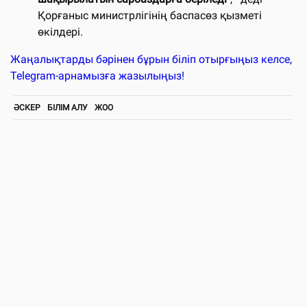
Қорғаныс министрлігінің баспасөз қызметі
өкілдері.
Жаңалықтарды бәрінен бұрын біліп отырғыңыз келсе,
Telegram-арнамызға жазылыңыз!
ӘСКЕР
БІЛІМ АЛУ
ЖОО