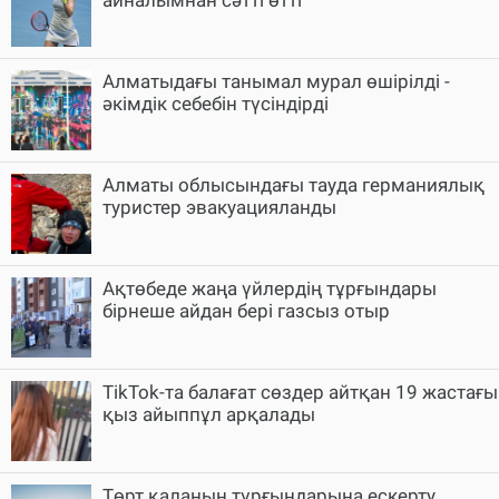
Алматыдағы танымал мурал өшірілді -
әкімдік себебін түсіндірді
Алматы облысындағы тауда германиялық
туристер эвакуацияланды
Ақтөбеде жаңа үйлердің тұрғындары
бірнеше айдан бері газсыз отыр
TikTok-та балағат сөздер айтқан 19 жастағы
қыз айыппұл арқалады
Төрт қаланың тұрғындарына ескерту