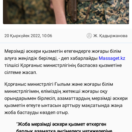
20 Қыркүйек 2022, 10:06
Ж. Қадыржанова
Мерзімді әскери қызметін өтегендерге жоғары білім
алуға жеңілдік беріледі, - деп хабарлайды
Massaget.kz
тілшісі Қорғаныс министрлігінің баспасөз қызметіне
сілтеме жасап.
Қорғаныс министрлігі Ғылым және жоғары білім
министрлігімен, еліміздің жетекші жоғары оқу
орындарымен бірлесіп, азаматтардың мерзімді әскери
қызметін өтеуге ынтасын арттыру мақсатында жаңа
жоба бастауды көздеп отыр.
"
Жоба мерзімді әскери қызмет өткерген
барлық азаматқа әңгімелесу нәтижелеріне