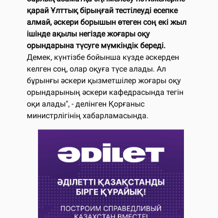
қарай Ұлттық бірыңғай тестілеуді есепке
алмай, әскери борышын өтеген соң екі жыл
ішінде ақылы негізде жоғары оқу
орындарына түсуге мүмкіндік береді.
Демек, күнтізбе бойынша күзде әскерден
келген соң, олар оқуға түсе алады. Ал
бұрынғы әскери қызметшілер жоғары оқу
орындарының әскери кафедрасында тегін
оқи алады", - делінген Қорғаныс
министрлігінің хабарламасында.