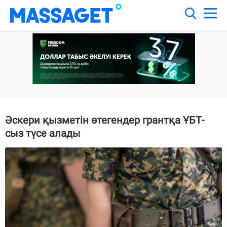
Әскери қызметін өтегендер грантқа ҰБТ-
сыз түсе алады