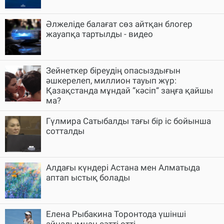
Әлжеліде балағат сөз айтқан блогер
жауапқа тартылды - видео
Зейнеткер біреудің опасыздығын
әшкерелеп, миллион тауып жүр:
Қазақстанда мұндай “кәсіп“ заңға қайшы
ма?
Гүлмира Сатыбалды тағы бір іс бойынша
сотталды
Алдағы күндері Астана мен Алматыда
аптап ыстық болады
Елена Рыбакина Торонтода үшінші
айналымнан сәтті өтті