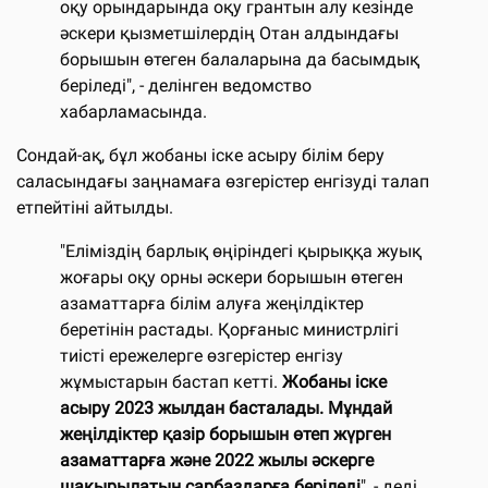
оқу орындарында оқу грантын алу кезінде
әскери қызметшілердің Отан алдындағы
борышын өтеген балаларына да басымдық
беріледі", - делінген ведомство
хабарламасында.
Сондай-ақ, бұл жобаны іске асыру білім беру
саласындағы заңнамаға өзгерістер енгізуді талап
етпейтіні айтылды.
"Еліміздің барлық өңіріндегі қырыққа жуық
жоғары оқу орны әскери борышын өтеген
азаматтарға білім алуға жеңілдіктер
беретінін растады. Қорғаныс министрлігі
тиісті ережелерге өзгерістер енгізу
жұмыстарын бастап кетті.
Жобаны іске
асыру 2023 жылдан басталады. Мұндай
жеңілдіктер қазір борышын өтеп жүрген
азаматтарға және 2022 жылы әскерге
шақырылатын сарбаздарға беріледі
", - деді