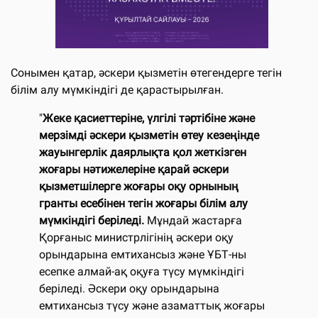
Сонымен қатар, әскери қызметін өтегендерге тегін
білім алу мүмкіндігі де қарастырылған.
"
Жеке қасиеттеріне, үлгілі тәртібіне және
мерзімді әскери қызметін өтеу кезеңінде
жауынгерлік даярлықта қол жеткізген
жоғары нәтижелеріне қарай әскери
қызметшілерге жоғары оқу орнының
гранты есебінен тегін жоғары білім алу
мүмкіндігі беріледі.
Мұндай жастарға
Қорғаныс министрлігінің әскери оқу
орындарына емтихансыз және ҰБТ-ны
есепке алмай-ақ оқуға түсу мүмкіндігі
беріледі. Әскери оқу орындарына
емтихансыз түсу және азаматтық жоғары