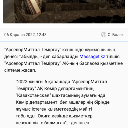
06 Қараша 2022, 12:48
С. Бөлек
"АрселорМиттал Теміртау" кенішінде жұмысшының
денесі табылды, - деп хабарлайды
Massaget.kz
тілшісі
"АрселорМиттал Теміртау" АҚ-ның баспасөз қызметіне
сілтеме жасап.
"2022 жылғы 6 қарашада "АрселорМиттал
Теміртау" АҚ Көмір департаментінің
"Казахстанская" шахтасының аумағында
Көмір департаменті бөлімшелерінің бірінде
жұмыс істеген қызметкердің мәйіті
табылды. Оқиға кезінде қызметкер
кезекшілікте болмаған", - делінген