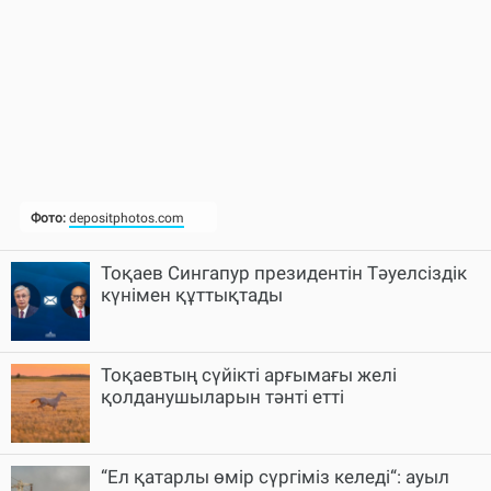
Тоқаев Сингапур президентін Тәуелсіздік
күнімен құттықтады
Тоқаевтың сүйікті арғымағы желі
қолданушыларын тәнті етті
“Ел қатарлы өмір сүргіміз келеді“: ауыл