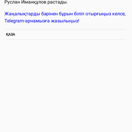
Руслан Иманқұлов растады.
Жаңалықтарды бәрінен бұрын біліп отырғыңыз келсе,
Telegram-арнамызға жазылыңыз!
ҚАЗА