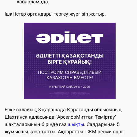
хабарламада.
Ішкі істер органдары тергеу жүргізіп жатыр.
Еске салайық, 3 қарашада Қарағанды ​​облысының
Шахтинск қаласында "АрселорМиттал Теміртау"
шахталарының бірінде газ
шықты
. Салдарынан 5
жұмысшы қаза тапты. Ақпаратты ТЖМ ресми өкілі