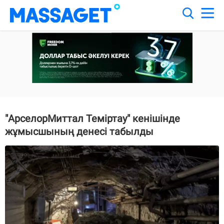
"АрселорМиттал Теміртау" кенішінде
жұмысшының денесі табылды