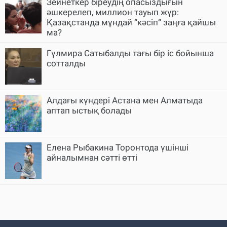
Зейнеткер біреудің опасыздығын
әшкерелеп, миллион тауып жүр:
Қазақстанда мұндай “кәсіп“ заңға қайшы
ма?
Гүлмира Сатыбалды тағы бір іс бойынша
сотталды
Алдағы күндері Астана мен Алматыда
аптап ыстық болады
Елена Рыбакина Торонтода үшінші
айналымнан сәтті өтті