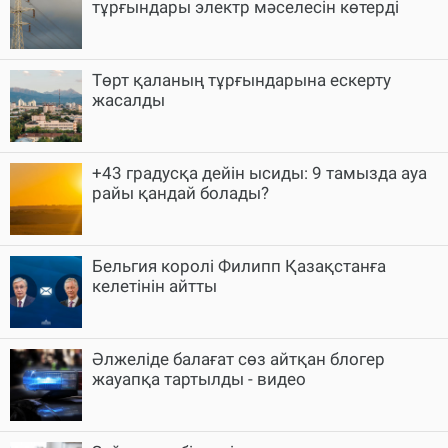
тұрғындары электр мәселесін көтерді
Төрт қаланың тұрғындарына ескерту
жасалды
+43 градусқа дейін ысиды: 9 тамызда ауа
райы қандай болады?
Бельгия королі Филипп Қазақстанға
келетінін айтты
Әлжеліде балағат сөз айтқан блогер
жауапқа тартылды - видео