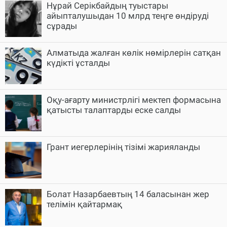
Нұрай Серікбайдың туыстары
айыпталушыдан 10 млрд теңге өндіруді
сұрады
Алматыда жалған көлік нөмірлерін сатқан
күдікті ұсталды
Оқу-ағарту министрлігі мектеп формасына
қатысты талаптарды еске салды
Грант иегерлерінің тізімі жарияланды
Болат Назарбаевтың 14 баласынан жер
телімін қайтармақ