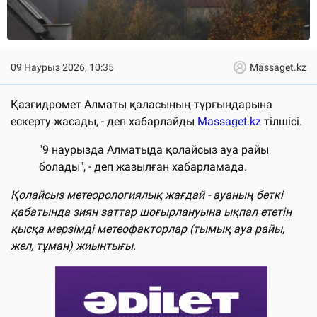
09 Наурыз 2026, 10:35
Massaget.kz
Қазгидромет Алматы қаласының тұрғындарына
ескерту жасады, - деп хабарлайды
Massaget.kz
тілшісі.
"9 наурызда Алматыда қолайсыз ауа райы
болады", - деп жазылған хабарламада.
Қолайсыз метеорологиялық жағдай - ауаның беткі
қабатында зиян заттар шоғырлануына ықпал ететін
қысқа мерзімді метеофакторлар (тымық ауа райы,
жел, тұман) жиынтығы.