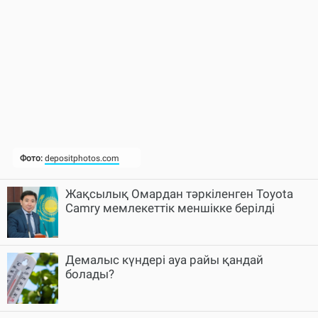
Жақсылық Омардан тәркіленген Toyota
Camry мемлекеттік меншікке берілді
Демалыс күндері ауа райы қандай
болады?