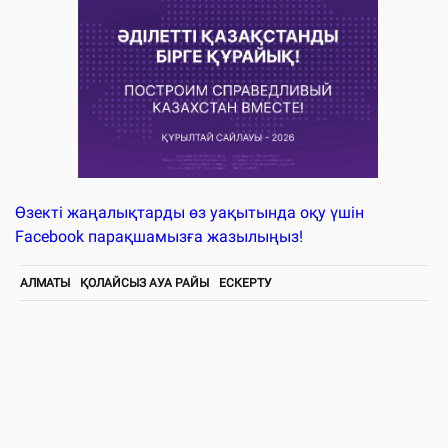
Өзекті жаңалықтарды өз уақытында оқу үшін
Facebook парақшамызға жазылыңыз!
АЛМАТЫ
ҚОЛАЙСЫЗ АУА РАЙЫ
ЕСКЕРТУ