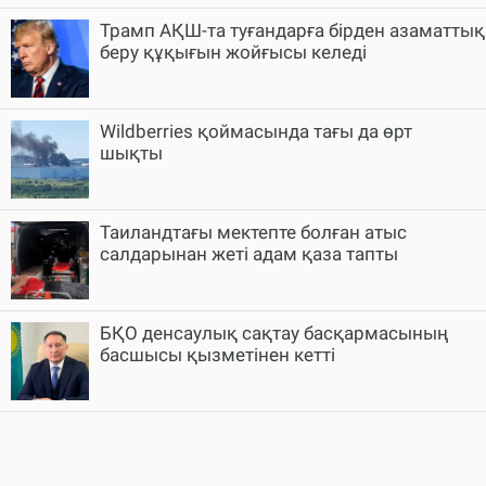
Трамп АҚШ-та туғандарға бірден азаматтық
беру құқығын жойғысы келеді
Wildberries қоймасында тағы да өрт
шықты
Таиландтағы мектепте болған атыс
салдарынан жеті адам қаза тапты
БҚО денсаулық сақтау басқармасының
басшысы қызметінен кетті