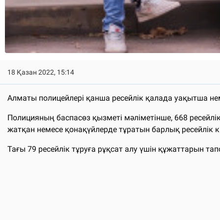
18 Қазан 2022, 15:14
Алматы полицейлері қанша ресейлік қалада уақытша не
Полицияның баспасөз қызметі мәліметінше, 668 ресейлі
жатқан немесе қонақүйлерде тұратын барлық ресейлік кі
Тағы 79 ресейлік тұруға рұқсат алу үшін құжаттарын т