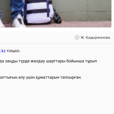
Ж. Қадыржанова
.kz
тілшісі.
лада заңды түрде жалдау шарттары бойынша тұрып
маттығын алу үшін құжаттарын тапсырған.