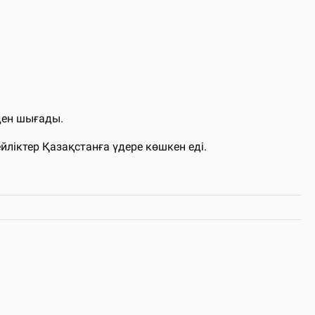
лден шығады.
йліктер Қазақстанға үдере көшкен еді.