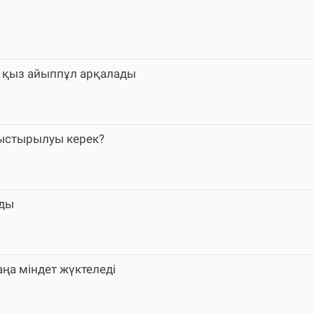
ғы қыз айыппұл арқалады
уыстырылуы керек?
лды
аңа міндет жүктеледі