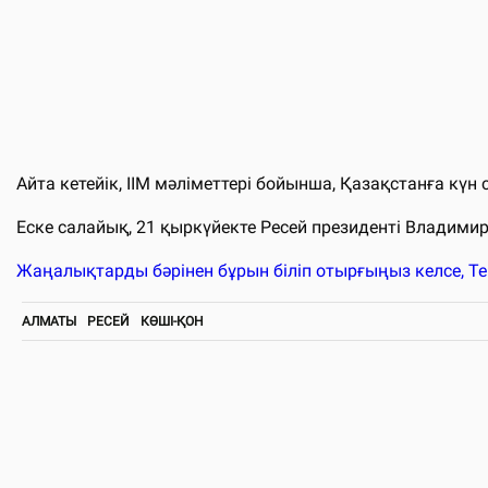
Айта кетейік, ІІМ мәліметтері бойынша, Қазақстанға кү
Еске салайық, 21 қыркүйекте Ресей президенті Владимир
Жаңалықтарды бәрінен бұрын біліп отырғыңыз келсе, T
АЛМАТЫ
РЕСЕЙ
КӨШІ-ҚОН