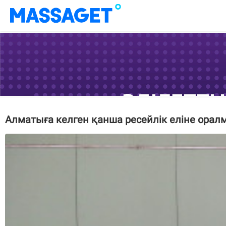
Алматыға келген қанша ресейлік еліне орал