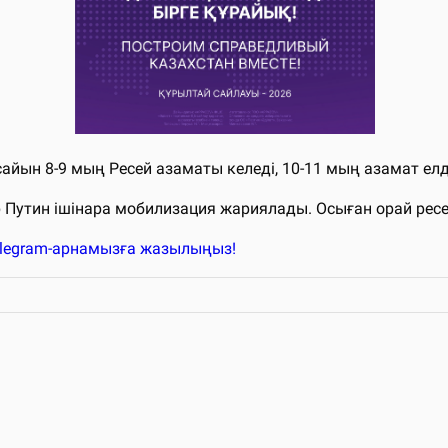
н сайын 8-9 мың Ресей азаматы келеді, 10-11 мың азамат е
 Путин ішінара мобилизация жариялады. Осыған орай ресе
elegram-арнамызға жазылыңыз!