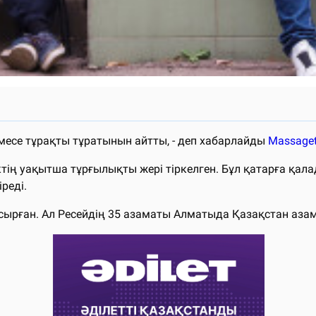
месе тұрақты тұратынын айтты, - деп хабарлайды
Massaget
ктің уақытша тұрғылықты жері тіркелген. Бұл қатарға қа
реді.
апсырған. Ал Ресейдің 35 азаматы Алматыда Қазақстан аза