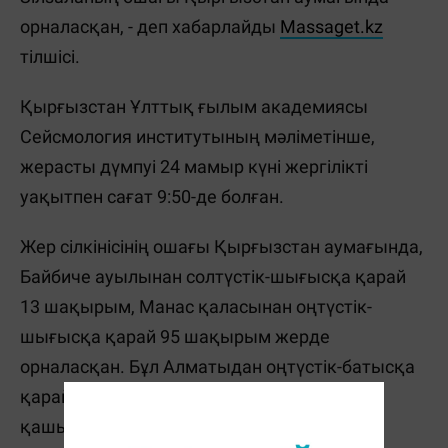
орналасқан, - деп хабарлайды
Massaget.kz
тілшісі.
Қырғызстан Ұлттық ғылым академиясы
Сейсмология институтының мәліметінше,
жерасты дүмпуі 24 мамыр күні жергілікті
уақытпен сағат 9:50-де болған.
Жер сілкінісінің ошағы Қырғызстан аумағында,
Байбиче ауылынан солтүстік-шығысқа қарай
13 шақырым, Манас қаласынан оңтүстік-
шығысқа қарай 95 шақырым жерде
орналасқан. Бұл Алматыдан оңтүстік-батысқа
қарай шамамен 300–350 шақырым
қашықтықта.