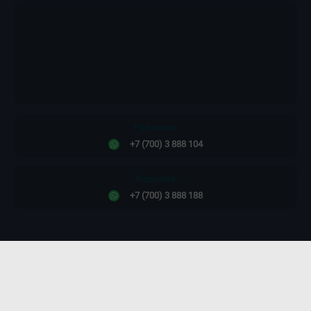
Редакция:
+7 (700) 3 888 104
Жарнама:
+7 (700) 3 888 188
Сайт дизайны -
ПРОСТО КОСМОС!
©2011-2026. Massaget.kz