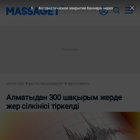
6
Автоматическое закрытие баннера через
НЕГІЗГІ БЕТ
БАСТЫ ЖАҢАЛЫҚТАР
ЖЕР СІЛКІНІСІ
Алматыдан 300 шақырым жерде
жер сілкінісі тіркелді