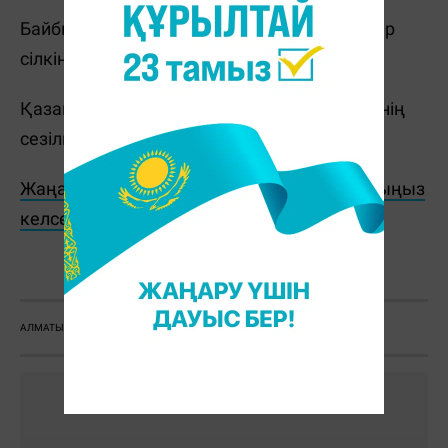
Байбиче және Қара-Дөбе ауылдарында жер
сілкінісінің күші 2 балл болып сезілген.
Қазақстан аумағында жерасты дүмпулерінің
сезілгені туралы ақпарат түскен жоқ.
Жаңалықтарды бәрінен бұрын біліп отырғыңыз
келсе, Telegram-арнамызға жазылыңыз!
С. Бөлек
АЛМАТЫ
ҚЫРҒЫЗСТАН
ЖЕР СІЛКІНДІ
СЕЙСМОЛОГТАР