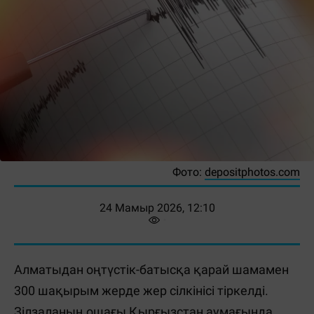
Фото:
depositphotos.com
24 Мамыр 2026, 12:10
Алматыдан оңтүстік-батысқа қарай шамамен
300 шақырым жерде жер сілкінісі тіркелді.
Зілзаланың ошағы Қырғызстан аумағында