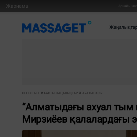
Жарнама
Арнайы жо
Жаңалықта
НЕГІЗГІ БЕТ
БАСТЫ ЖАҢАЛЫҚТАР
АУА САПАСЫ
“Алматыдағы ахуал тым к
Мирзиёев қалалардағы э