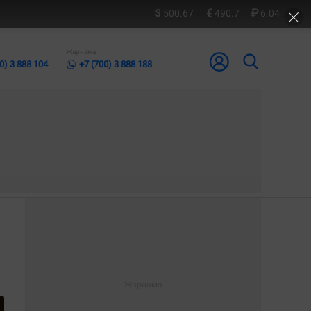
500.67
490.7
6.04
Жарнама
0) 3 888 104
+7 (700) 3 888 188