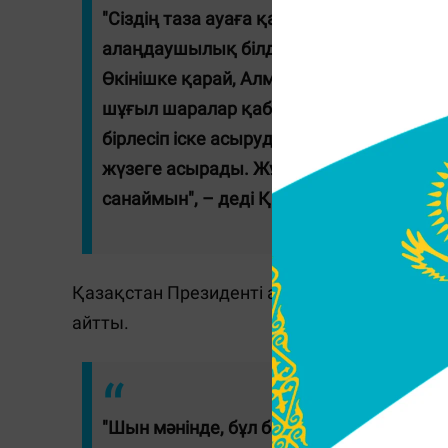
"Сіздің таза ауаға қатысты бастамаңы
алаңдаушылық білдіруіңізді түсінемін. 
Өкінішке қарай, Алматы әлемдегі ауасы
шұғыл шаралар қабылдау қажет. Егер Сі
бірлесіп іске асыруды ұсынамыз. Прези
жүзеге асырады. Жұртшылық пен халы
санаймын", – деді Қасым-Жомарт Тоқае
Қазақстан Президенті аталған бастама ая
айтты.
"Шын мәнінде, бұл бастама аясында көп 