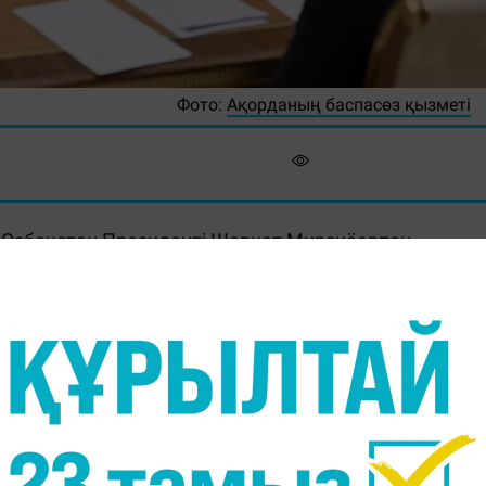
Фото:
Ақорданың баспасөз қызметі
Өзбекстан Президенті Шавкат Мирзиёевпен
Massaget.kz
тілшісі Ақорданың баспасөз қызметіне
"Таза ауа" бастамасына қолдау білдіріп, бұл жоба
екеніне тоқталды.