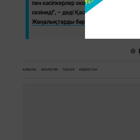
пен кәсіпкерлер экологияны қорғауда, 
сезінеді", – деді Қасым-Жомарт Тоқаев.
Жаңалықтарды бәрінен бұрын біліп оты
АЛМАТЫ
ЭКОЛОГИЯ
ТОҚАЕВ
ӨЗБЕКСТАН