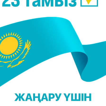
зды құптаймын. Ташкенттегі экологиялық жағдайға
Біздің Алматы қаласындағы ахуал да тым күрделі.
 ластанған ірі қалалар қатарында тұр. Сондықтан
з қарсы болмасаңыз, "Таза ауа" бастамасын
денттер ұйытқы болған бұл жобаны үкіметтеріміз
қаралық қоғамдастық мұны қуаттайды деп
в.
сында ауқымды жұмыс атқаруға болатынын баса
іс атқаруға болады. Осы арқылы жергілікті билік