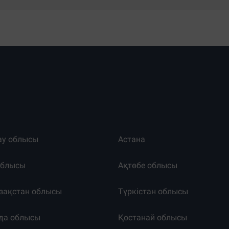
ау облысы
Астана
облысы
Ақтөбе облысы
зақстан облысы
Түркістан облысы
да облысы
Қостанай облысы