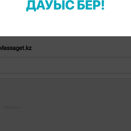
табиғатты аялауда жауапкершілік жүгін жете
рғыңыз келсе, Telegram-арнамызға жазылыңыз!
Massaget.kz