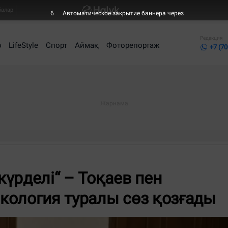
балар
6
Автоматическое закрытие баннера через
Редакция
р
LifeStyle
Спорт
Аймақ
Фоторепортаж
+7 (70
үрделі“ – Тоқаев пен
кология туралы сөз қозғады