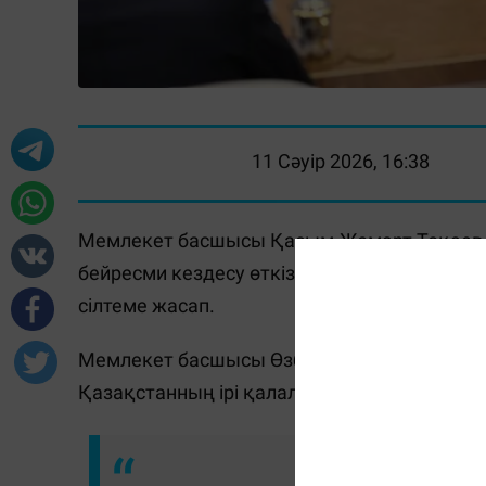
11 Сәуір 2026, 16:38
Мемлекет басшысы Қасым-Жомарт Тоқаев 
бейресми кездесу өткізді, - деп хабарлайды
сілтеме жасап.
Мемлекет басшысы Өзбекстан Президентінің 
Қазақстанның ірі қалалары үшін де өзекті 