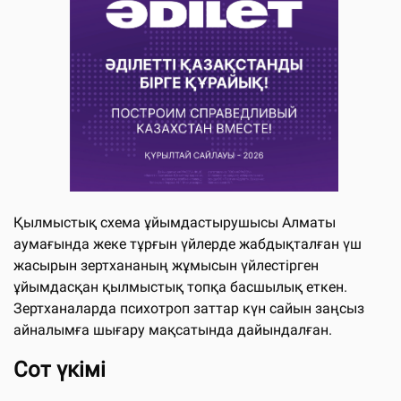
Қылмыстық схема ұйымдастырушысы Алматы
аумағында жеке тұрғын үйлерде жабдықталған үш
жасырын зертхананың жұмысын үйлестірген
ұйымдасқан қылмыстық топқа басшылық еткен.
Зертханаларда психотроп заттар күн сайын заңсыз
айналымға шығару мақсатында дайындалған.
Сот үкімі