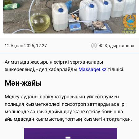
12 Ақпан 2026, 12:27
Ж. Қадыржанова
Алматыда жасырын есірткі зертханалары
әшкереленді, - деп хабарлайды
Massaget.kz
тілшісі.
Мән-жайы
Медеу ауданы прокуратурасының үйлестіруімен
полиция қызметкерлері психотроп заттарды аса ірі
мөлшерде заңсыз дайындау және өткізу бойынша
ұйымдасқан қылмыстық топтың қызметін тоқтатқан.