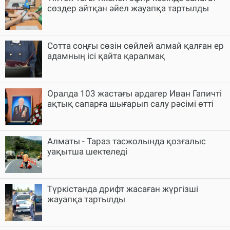
сөздер айтқан әйел жауапқа тартылды
Cотта соңғы сөзін сөйлей алмай қалған ер
адамның ісі қайта қаралмақ
Оралда 103 жастағы ардагер Иван Гапичті
ақтық сапарға шығарып салу рәсімі өтті
Алматы - Тараз тасжолында қозғалыс
уақытша шектеледі
Түркістанда дрифт жасаған жүргізші
жауапқа тартылды