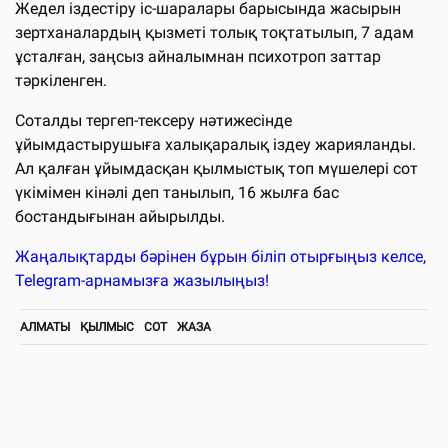
Жедел іздестіру іс-шаралары барысында жасырын
зертханалардың қызметі толық тоқтатылып, 7 адам
ұсталған, заңсыз айналымнан психотроп заттар
тәркіленген.
Соталды тергеп-тексеру нәтижесінде
ұйымдастырушыға халықаралық іздеу жарияланды.
Ал қалған ұйымдасқан қылмыстық топ мүшелері сот
үкімімен кінәлі деп танылып, 16 жылға бас
бостандығынан айырылды.
Жаңалықтарды бәрінен бұрын біліп отырғыңыз келсе,
Telegram-арнамызға жазылыңыз!
АЛМАТЫ
ҚЫЛМЫС
СОТ
ЖАЗА