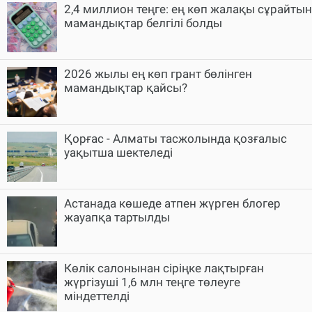
2,4 миллион теңге: ең көп жалақы сұрайтын
мамандықтар белгілі болды
2026 жылы ең көп грант бөлінген
мамандықтар қайсы?
Қорғас - Алматы тасжолында қозғалыс
уақытша шектеледі
Астанада көшеде атпен жүрген блогер
жауапқа тартылды
Көлік салонынан сіріңке лақтырған
жүргізуші 1,6 млн теңге төлеуге
міндеттелді