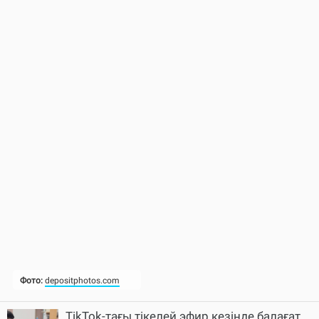
TikTok-тағы тікелей эфир кезінде балағат