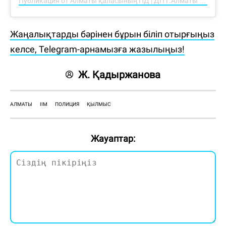
Публикация от Алматы қаласының ПД | ДП г.Алматы (@almaty.police)
Жаңалықтарды бәрінен бұрын біліп отырғыңыз
келсе, Telegram-арнамызға жазылыңыз!
Ж. Қадыржанова
АЛМАТЫ
ІІМ
ПОЛИЦИЯ
ҚЫЛМЫС
Жауаптар: