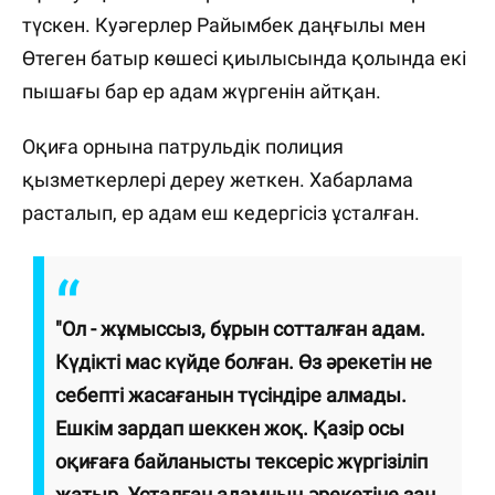
түскен. Куәгерлер Райымбек даңғылы мен
Өтеген батыр көшесі қиылысында қолында екі
пышағы бар ер адам жүргенін айтқан.
Оқиға орнына патрульдік полиция
қызметкерлері дереу жеткен. Хабарлама
расталып, ер адам еш кедергісіз ұсталған.
"Ол - жұмыссыз, бұрын сотталған адам.
Күдікті мас күйде болған. Өз әрекетін не
себепті жасағанын түсіндіре алмады.
Ешкім зардап шеккен жоқ. Қазір осы
оқиғаға байланысты тексеріс жүргізіліп
жатыр. Ұсталған адамның әрекетіне заң