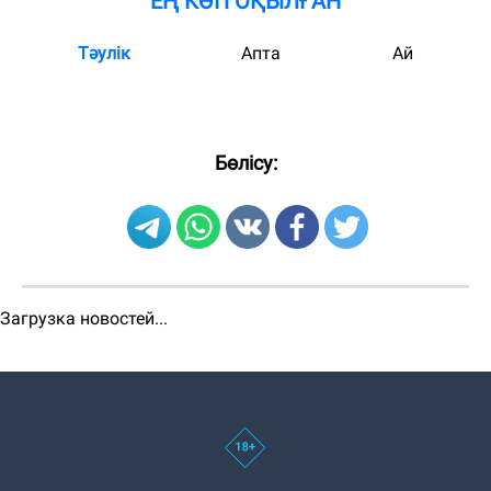
ЕҢ КӨП ОҚЫЛҒАН
Тәулік
Апта
Ай
Бөлісу:
Загрузка новостей...