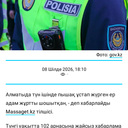
Фото:
gov.kz
08 Шілде 2026, 18:10
Алматыда түн ішінде пышақ ұстап жүрген ер
адам жұртты шошытқан, - деп хабарлайды
Massaget.kz
тілшісі.
Түнгі уақытта 102 арнасына жайсыз хабарлама