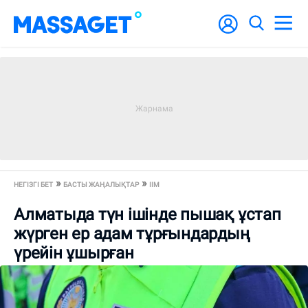
НЕГІЗГІ БЕТ
БАСТЫ ЖАҢАЛЫҚТАР
ІІМ
Алматыда түн ішінде пышақ ұстап
жүрген ер адам тұрғындардың
үрейін ұшырған