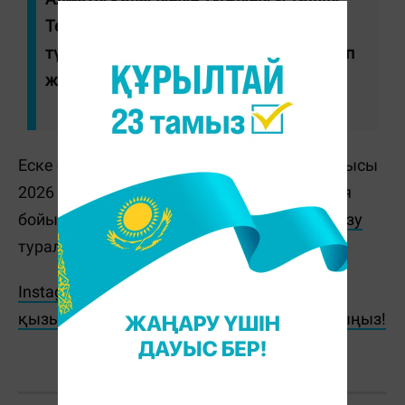
Тергеу нәтижесінде оның әрекетіне
түпкілікті құқықтық баға беріледі", - деп
жазылған полиция хабарламасында.
Еске салайық, бұған дейін Мемлекет басшысы
2026 жылы 15 наурызда жаңа Конституция
бойынша
республикалық референдум өткiзу
туралы жарлыққа қол қойды.
Instagram парақшамызға жазылып, ең
қызықты ақпараттарды бірінші болып оқыңыз!
Ж. Қадыржанова