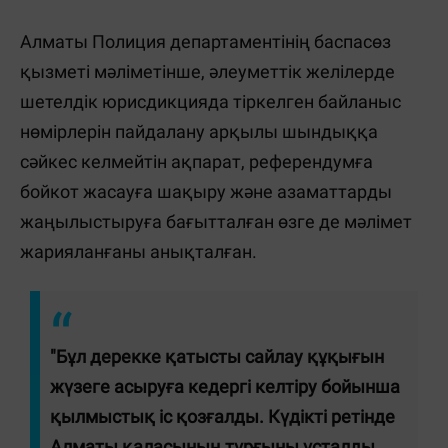
Алматы Полиция департаментінің баспасөз
қызметі мәліметінше, әлеуметтік желілерде
шетелдік юрисдикцияда тіркелген байланыс
нөмірлерін пайдалану арқылы шындыққа
сәйкес келмейтін ақпарат, референдумға
бойкот жасауға шақыру және азаматтарды
жаңылыстыруға бағытталған өзге де мәлімет
жарияланғаны анықталған.
"Бұл дерекке қатысты сайлау құқығын
жүзеге асыруға кедергі келтіру бойынша
қылмыстық іс қозғалды. Күдікті ретінде
Алматы қаласының тұрғыны ұсталды.