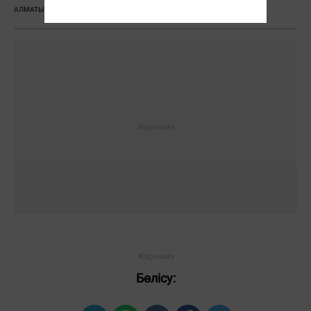
АЛМАТЫ
ІІМ
ПОЛИЦИЯ
ҚЫЛМЫС
Бөлісу: