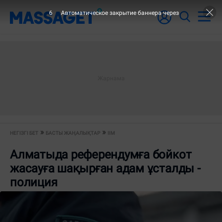
6
Автоматическое закрытие баннера через
НЕГІЗГІ БЕТ
БАСТЫ ЖАҢАЛЫҚТАР
ІІМ
Алматыда референдумға бойкот
жасауға шақырған адам ұсталды -
полиция