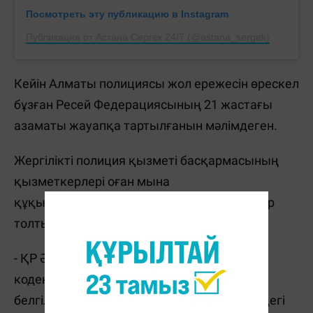
Посмотреть эту публикацию в Instagram
Публикация от Астана Сергек 24/7 (@astana_sergek)
Кейін Алматы полициясы жол ережесін өрескел
бұзған Ресей Федерациясының 21 жастағы
азаматы жауапқа тартылғанын мәлімдеген.
Жергілікті полиция қызметі басқармасының
қызметкерлері оған мына
құқықбұзушылықтар бойынша хаттамалар
толтырған:
- ҚР Әкімшілік құқық бұзушылық туралы
кодекстің 601-бабы бойынша - "Жол
белгiлерiмен немесе жолдың жүру бөлiгiндегi