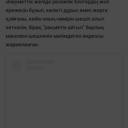
Әлеуметтік желіде ресейлік блогердің жол
ережесін бұзып, көлікті дұрыс емес жерге
қойғаны, кейін оның нөмірін шешіп алып
кеткенін, бірақ "рақметін айтып" барлық
мәселені шешкенін мәлімдеген видеосы
жарияланған.