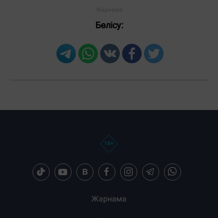
Бөлісу:
Жарнама