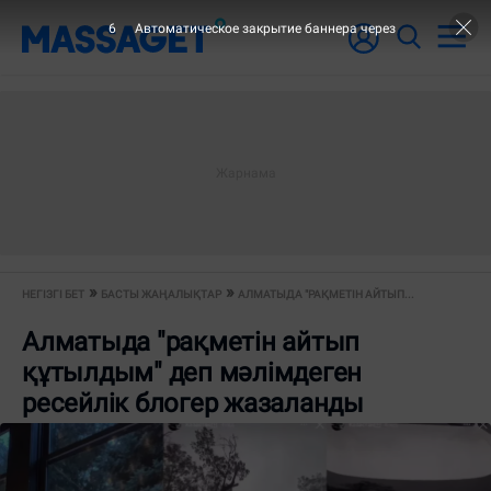
6
Автоматическое закрытие баннера через
НЕГІЗГІ БЕТ
БАСТЫ ЖАҢАЛЫҚТАР
АЛМАТЫДА "РАҚМЕТІН АЙТЫП...
Алматыда "рақметін айтып
құтылдым" деп мәлімдеген
ресейлік блогер жазаланды