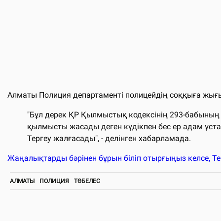
Алматы Полиция департаменті полицейдің соққыға жығ
"Бұл дерек ҚР Қылмыстық кодексінің 293-бабының 
қылмысты жасады деген күдікпен бес ер адам ұст
Тергеу жалғасады", - делінген хабарламада.
Жаңалықтарды бәрінен бұрын біліп отырғыңыз келсе, T
АЛМАТЫ
ПОЛИЦИЯ
ТӨБЕЛЕС