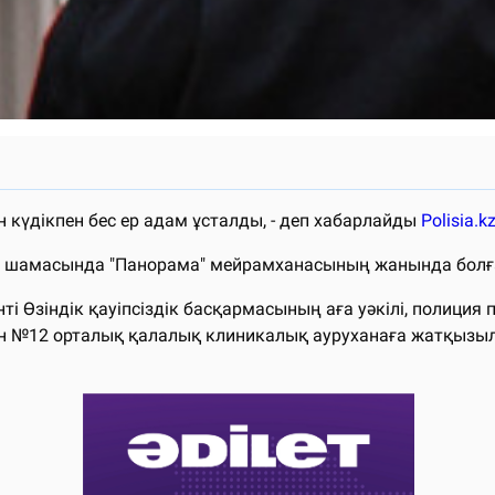
күдікпен бес ер адам ұсталды, - деп хабарлайды
Polisia.k
0:30 шамасында "Панорама" мейрамханасының жанында болғ
і Өзіндік қауіпсіздік басқармасының аға уәкілі, полиция 
н №12 орталық қалалық клиникалық ауруханаға жатқызылд