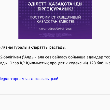
ылғаны туралы ақпаратты растады.
2-бөлігімен ("Алдын ала сөз байласу бойынша адамдар то
алды. Олар ҚР Қылмыстық-процестік кодексінің 128-бабын
elegram-арнамызға жазылыңыз!