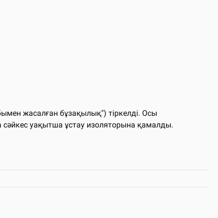
бымен жасалған бұзақылық") тіркелді. Осы
а сәйкес уақытша ұстау изоляторына қамалды.