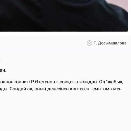
Г. Досымшалова
z
.
ан.
подполковнигі Р.Өтегеновті соққыға жыққан. Ол "жабық
ы. Сондай-ақ, оның денесінен көптеген гематома мен