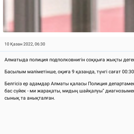
10 Қазан 2022, 06:30
Алматыда полиция подполковнигін соққыға жықты деген 
Басылым мәліметінше, оқиға 9 қазанда, түнгі сағат 0
Белгісіз ер адамдар Алматы қаласы Полиция департамент
бас сүйек - ми жарақаты, мидың шайқалуы" диагнозыме
сынық та анықталған.