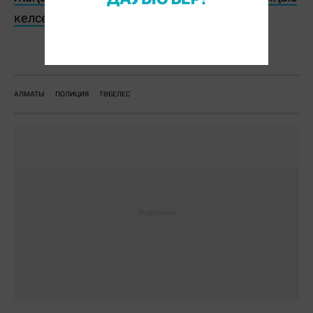
келсе, Telegram-арнамызға жазылыңыз!
Г. Досымшалова
АЛМАТЫ
ПОЛИЦИЯ
ТӨБЕЛЕС