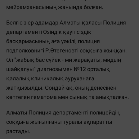
мейрамханасының жанында болған.
Белгісіз ер адамдар Алматы қаласы Полиция
департаменті Өзіндік қауіпсіздік
басқармасының аға уәкілі, полиция
подполковнигі Р.Өтегеновті соққыға жыққан.
Ол "жабық бас сүйек - ми жарақаты, мидың
шайқалуы" диагнозымен №12 орталық
қалалық клиникалық ауруханаға
жатқызылды. Сондай-ақ, оның денесінен
көптеген гематома мен сынық та анықталған.
Алматы Полиция департаменті полицейдің
соққыға жығылғаны туралы ақпаратты
растады.