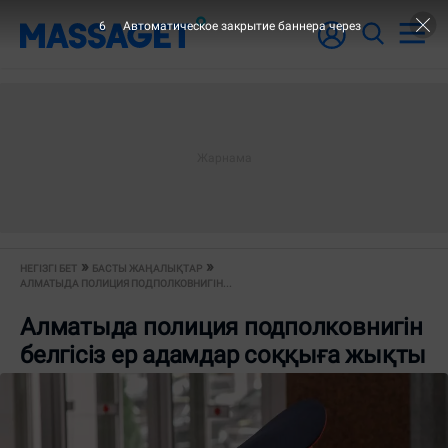
6
Автоматическое закрытие баннера через
НЕГІЗГІ БЕТ
БАСТЫ ЖАҢАЛЫҚТАР
АЛМАТЫДА ПОЛИЦИЯ ПОДПОЛКОВНИГІН...
Алматыда полиция подполковнигін
белгісіз ер адамдар соққыға жықты