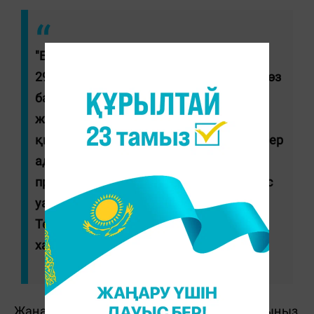
"Бұл дерек ҚР Қылмыстық кодексінің
293-бабының 2-бөлігімен ("Алдын ала сөз
байласу бойынша адамдар тобымен
жасалған бұзақылық") тіркелді. Осы
қылмысты жасады деген күдікпен бес ер
адам ұсталды. Олар ҚР Қылмыстық-
процестік кодексінің 128-бабына сәйкес
уақытша ұстау изоляторына қамалды.
Тергеу жалғасады", - делінген
хабарламада.
Жаңалықтарды бәрінен бұрын біліп отырғыңыз