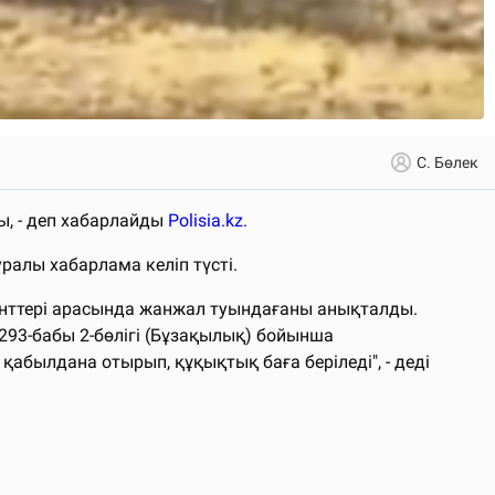
С. Бөлек
ы, - деп хабарлайды
Polisia.kz.
ралы хабарлама келіп түсті.
уденттері арасында жанжал туындағаны анықталды.
93-бабы 2-бөлігі (Бұзақылық) бойынша
абылдана отырып, құқықтық баға беріледі", - деді