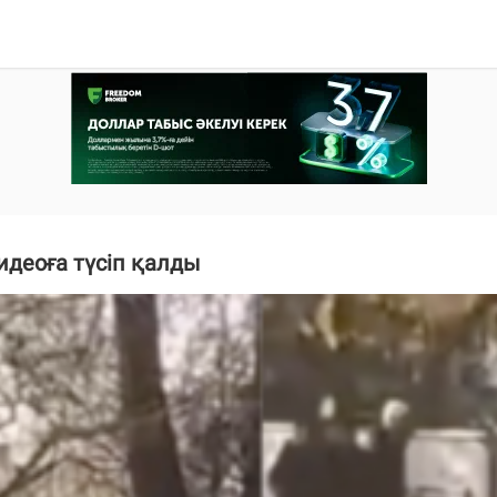
идеоға түсіп қалды