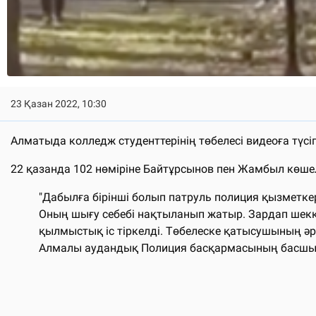
23 Қазан 2022, 10:30
Алматыда колледж студенттерінің төбелесі видеоға түсі
22 қазанда 102 нөміріне Байтұрсынов пен Жамбыл көшел
"Дабылға бірінші болып патруль полиция қызметкер
Оның шығу себебі нақтыланып жатыр. Зардап шекк
қылмыстық іс тіркелді. Төбелеске қатысушының әр
Алмалы аудандық Полиция басқармасының басшы