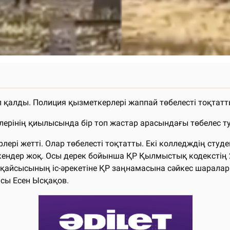
п қалды. Полиция қызметкерлері жаппай төбелесті тоқтатт
ерінің қиылысында бір топ жастар арасындағы төбелес ту
лері жетті. Олар төбелесті тоқтатты. Екі колледждің ст
ендер жоқ. Осы дерек бойынша ҚР Қылмыстық кодекстің 2
қайсысының іс-әрекетіне ҚР заңнамасына сәйкес шаралар қ
сы Есен Ысқақов.