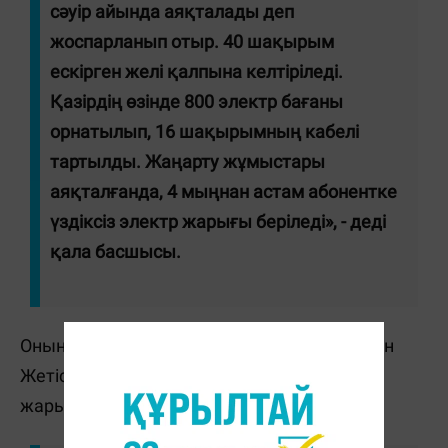
сәуір айында аяқталады деп
жоспарланып отыр. 40 шақырым
ескірген желі қалпына келтіріледі.
Қазірдің өзінде 800 электр бағаны
орнатылып, 16 шақырымның кабелі
тартылды. Жаңарту жұмыстары
аяқталғанда, 4 мыңнан астам абонентке
үздіксіз электр жарығы беріледі», - деді
қала басшысы.
Оның айтуынша, осы жылдың соңына дейін
Жетісу ауданындағы 76 көшеге сыртқы
жарықтандыру желілері тартылып бітпек.