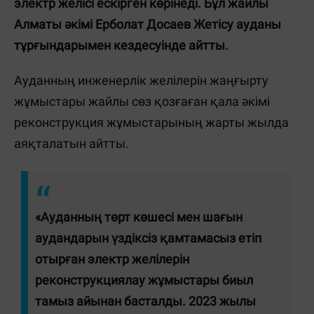
электр желісі ескірген көрінеді. Бұл жайлы
Алматы әкімі Ерболат Досаев Жетісу ауданы
тұрғындарымен кездесуінде айтты.
Ауданның инженерлік желілерін жаңғырту
жұмыстары жайлы сөз қозғаған қала әкімі
реконструкция жұмыстарының жарты жылда
аяқталатын айтты.
«Ауданның төрт көшесі мен шағын
аудандарын үздіксіз қамтамасыз етіп
отырған электр желілерін
реконструкциялау жұмыстары биыл
тамыз айынан басталды. 2023 жылы