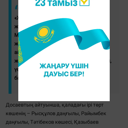
«Жетісу ауданын жылумен жабдықтау
жұмыстары жасау тоқтаған жоқ.
Мәселен, Құлагер шағын ауданын
жылумен қамтуды тездеттік, қазан
айының соңында аяқталды. Құбырлар
жердің астына қарай орналастырылды,
үстіне жол төселді», - дейді мегаполис
басшысы.
Досаевтың айтуынша, қаладағы ірі төрт
көшенің – Рысқұлов даңғылы, Райымбек
даңғылы, Тәтібеков көшесі, Қазыбаев