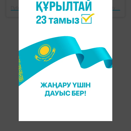
Публикация от Департамент по ЧС г.Алматы (@almaty_tjd)