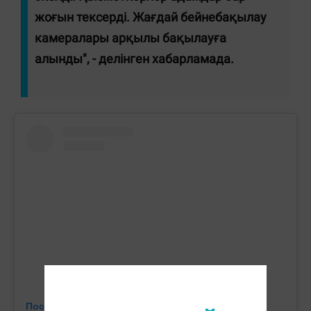
жоғын тексерді. Жағдай бейнебақылау
камералары арқылы бақылауға
алынды", - делінген хабарламада.
Посмотреть эту публикацию в Instagram