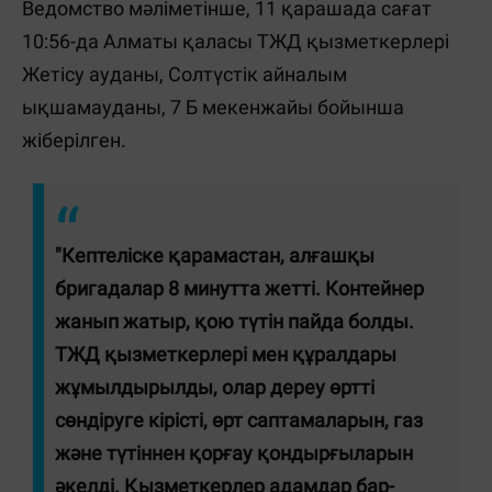
Ведомство мәліметінше, 11 қарашада сағат
10:56-да Алматы қаласы ТЖД қызметкерлері
Жетісу ауданы, Солтүстік айналым
ықшамауданы, 7 Б мекенжайы бойынша
жіберілген.
"Кептеліске қарамастан, алғашқы
бригадалар 8 минутта жетті. Контейнер
жанып жатыр, қою түтін пайда болды.
ТЖД қызметкерлері мен құралдары
жұмылдырылды, олар дереу өртті
сөндіруге кірісті, өрт саптамаларын, газ
және түтіннен қорғау қондырғыларын
әкелді. Қызметкерлер адамдар бар-