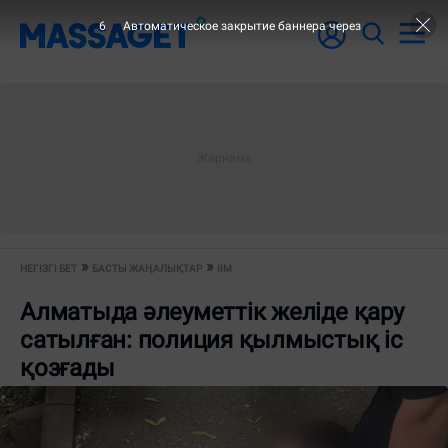
6
Автоматическое закрытие баннера через
НЕГІЗГІ БЕТ
БАСТЫ ЖАҢАЛЫҚТАР
ІІМ
Алматыда әлеуметтік желіде қару
сатылған: полиция қылмыстық іс
қозғады