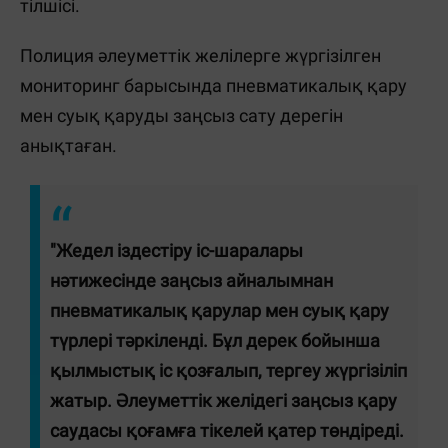
тілшісі.
Полиция әлеуметтік желілерге жүргізілген
мониторинг барысында пневматикалық қару
мен суық қаруды заңсыз сату дерегін
анықтаған.
"Жедел іздестіру іс-шаралары
нәтижесінде заңсыз айналымнан
пневматикалық қарулар мен суық қару
түрлері тәркіленді. Бұл дерек бойынша
қылмыстық іс қозғалып, тергеу жүргізіліп
жатыр. Әлеуметтік желідегі заңсыз қару
саудасы қоғамға тікелей қатер төндіреді.