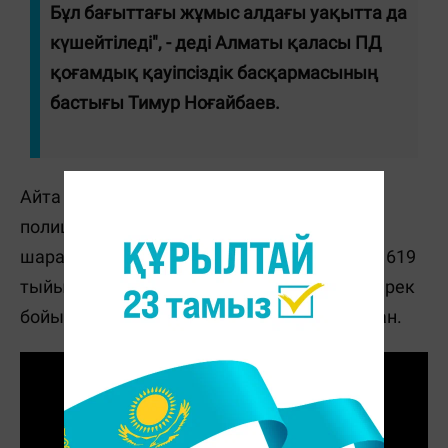
Бұл бағыттағы жұмыс алдағы уақытта да
күшейтіледі", - деді Алматы қаласы ПД
қоғамдық қауіпсіздік басқармасының
бастығы Тимур Ноғайбаев.
Айта кетейік, жыл басынан бері аудандық
полиция бөлімшелері жүргізген жедел іс-
шаралар нәтижесінде заңсыз айналымнан 619
тыйым салынған зат тәркіленіп, барлық дерек
бойынша соталды тергеп-тексеру басталған.