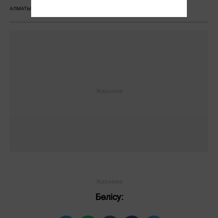
АЛМАТЫ
СОТ
ҮКІМ
СӘЛЕМДЕМЕ
Бөлісу: