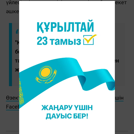
үйлесімді әрекеттерінің нәтижесінде бұл әрекет
әшкереленген.
"Қала тұрғынына 16 жылға бас
бостандығынан айыру жазасы
тағайындалды. Үкім заңды күшіне енген
жоқ", - деп жазылған сот мәліметінде.
Өзекті жаңалықтарды өз уақытында оқу үшін
Facebook парақшамызға жазылыңыз!
Ж. Қадыржанова