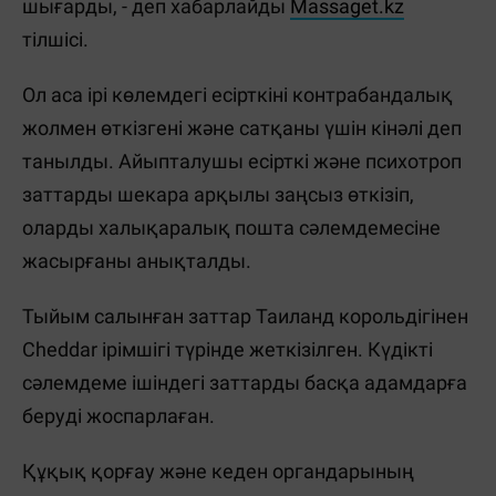
шығарды, - деп хабарлайды
Massaget.kz
тілшісі.
Ол аса ірі көлемдегі есірткіні контрабандалық
жолмен өткізгені және сатқаны үшін кінәлі деп
танылды. Айыпталушы есірткі және психотроп
заттарды шекара арқылы заңсыз өткізіп,
оларды халықаралық пошта сәлемдемесіне
жасырғаны анықталды.
Тыйым салынған заттар Таиланд корольдігінен
Cheddar ірімшігі түрінде жеткізілген. Күдікті
сәлемдеме ішіндегі заттарды басқа адамдарға
беруді жоспарлаған.
Құқық қорғау және кеден органдарының