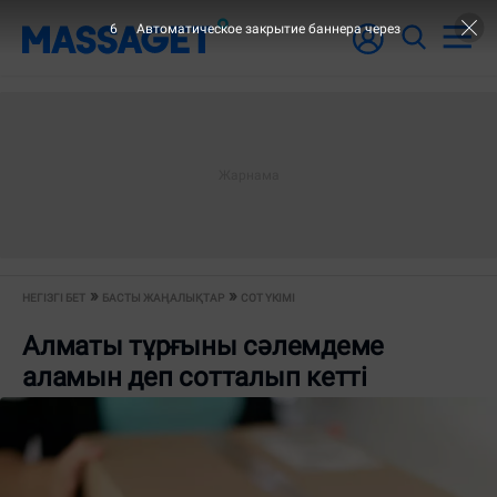
6
Автоматическое закрытие баннера через
НЕГІЗГІ БЕТ
БАСТЫ ЖАҢАЛЫҚТАР
СОТ ҮКІМІ
Алматы тұрғыны сәлемдеме
аламын деп сотталып кетті