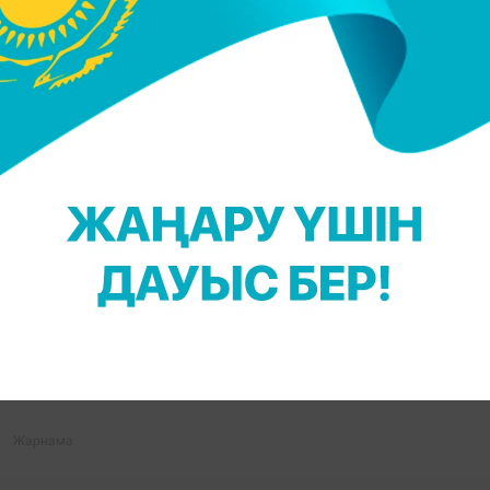
жүрмеуге, әсіресе, көлік көп қатынайтын жерлерде
жүкті әйелдер және созылмалы сырқаты бар адамда
деоларды көру үшін YouTube арнамызға жазылыңыз
 Қадыржанова