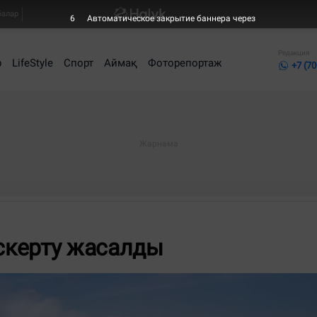
балар
6
Автоматическое закрытие баннера через
Редакция
р
LifeStyle
Спорт
Аймақ
Фоторепортаж
+7 (70
скерту жасалды