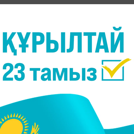
керту жасады, - деп хабарлайды
Massaget.kz
тілшісі.
йсыз метеорологиялық жағдай болады", - деп
ң беткі қабатында зиян заттар шоғырлануына ықпа
мық ауа райы, жел болмауы, тұман) жиынтығы.
р көбіне жел болмауы, тұман және ауа инверсияс
н қоспалар жиналып, ауа сапасы нашарлауы мүмкін.