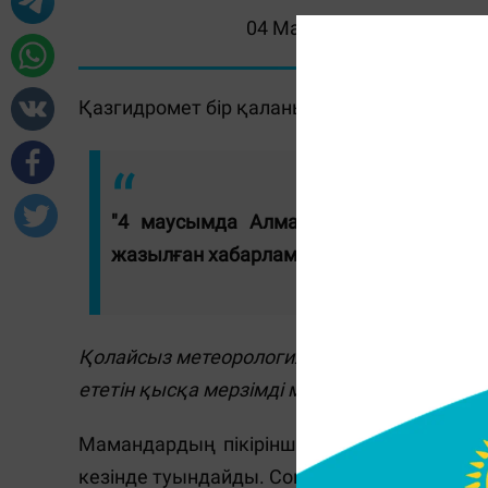
04 Маусым 2026, 09:05
Қазгидромет бір қаланың тұрғындарына ес
"4 маусымда Алматы қаласында қола
жазылған хабарламада.
Қолайсыз метеорологиялық жағдай - ауаны
ететін қысқа мерзімді метеофакторлар (ты
Мамандардың пікірінше, мұндай жағдайла
кезінде туындайды. Соның салдарынан зия