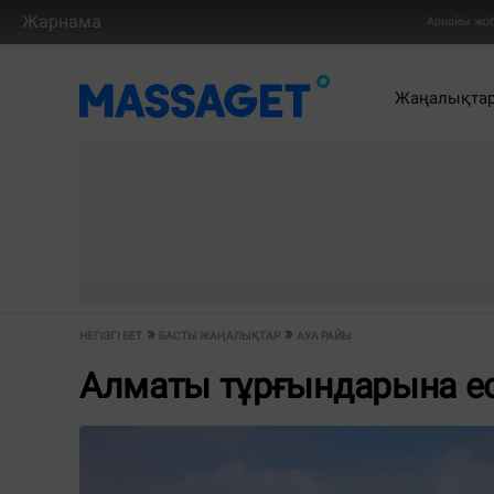
Жарнама
Арнайы жо
Жаңалықта
НЕГІЗГІ БЕТ
БАСТЫ ЖАҢАЛЫҚТАР
АУА РАЙЫ
Алматы тұрғындарына е