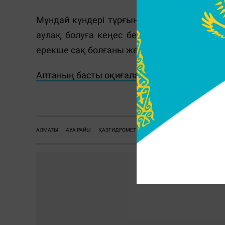
Мұндай күндері тұрғындарға сыртта ұзақ 
аулақ болуға кеңес беріледі. Балалар, 
ерекше сақ болғаны жөн.
Аптаның басты оқиғалары мен пайдалы ви
Ж.
АЛМАТЫ
АУА РАЙЫ
ҚАЗГИДРОМЕТ
ЕСКЕРТУ